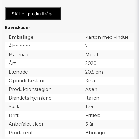
Ställ en produktfråga
Egenskaper
Emballage
Karton med vindue
Åbninger
2
Materiale
Metal
Årti
2020
Længde
20,5 cm
Oprindelsesland
Kina
Produktionsregion
Asien
Brandets hjemland
Italien
Skala
1:24
Drift
Fritløb
Anbefalet alder
3 år
Producent
Bburago