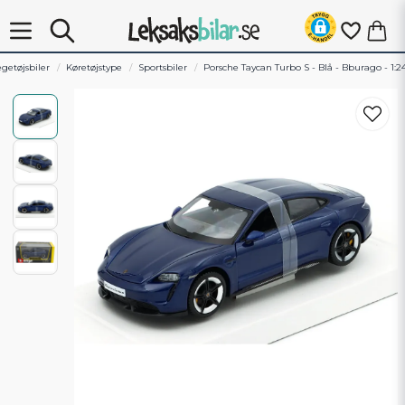
egetøjsbiler
Køretøjstype
Sportsbiler
Porsche Taycan Turbo S - Blå - Bburago - 1:2