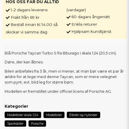
HOS OSS FÅR DU ALLTID
1-2 dagars leverans
(vardagar)
60 dagars ångerrätt
Frakt från 69 kr
Enkla returer
Beställ innan kl 14.00 så
Hjälpsam kundtjänst
skickar vi samma dag
Blå Porsche Taycan Turbo S fra Bburago i skala 1:24 (20,5 cm).
Døre, der kan åbnes.
Bilen anbefales fra 3 år, men vi mener, at man bør være et par år
ældre for at lege med denne Taycan, som er mere velegnet
som pynt, evt. blid leg for større børn.
Modellen er fremstillet under officiel licens af Porsche AG.
Kategorier
Modelbiler skala 1:24
Modelbiler
Elbiler og hybrider
Sportsbiler
Porsche