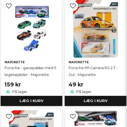
MAJORETTE
MAJORETTE
Porsche - gavepakke med 5
Porsche 911 Carrera RS 2.7 -
legetøjsbiler - Majorette
Gul - Majorette
159 kr
49 kr
På lager
På lager
LÆG I KURV
LÆG I KURV