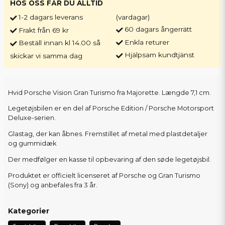
HOS OSS FÅR DU ALLTID
1-2 dagars leverans
(vardagar)
60 dagars ångerrätt
Frakt från 69 kr
Enkla returer
Beställ innan kl 14.00 så
Hjälpsam kundtjänst
skickar vi samma dag
Hvid Porsche Vision Gran Turismo fra Majorette. Længde 7,1 cm.
Legetøjsbilen er en del af Porsche Edition / Porsche Motorsport
Deluxe-serien.
Glastag, der kan åbnes. Fremstillet af metal med plastdetaljer
og gummidæk
Der medfølger en kasse til opbevaring af den søde legetøjsbil.
Produktet er officielt licenseret af Porsche og Gran Turismo
(Sony) og anbefales fra 3 år.
Kategorier