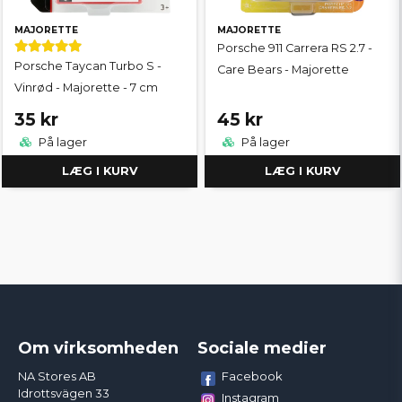
MAJORETTE
MAJORETTE
Porsche 911 Carrera RS 2.7 -
Porsche Taycan Turbo S -
Care Bears - Majorette
Vinrød - Majorette - 7 cm
35 kr
45 kr
På lager
På lager
LÆG I KURV
LÆG I KURV
Om virksomheden
Sociale medier
Facebook
NA Stores AB
Idrottsvägen 33
Instagram