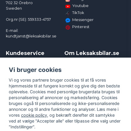
702 32 Örebro
Youtube
Sweden
TikTok
Org.nr (SE): 559333-4757
Messenger
Pinterest
E-mail:
kundtjanst@leksaksbilar.se
Kundeservice
Om Leksaksbilar.se
Kontakt
Om os
Kampagner og rabatter
Samarbejder og
Vi bruger cookies
Reklamation
Influencere
Vi og vores partnere bruger cookies til at få vores
Policy chase cars
Handelsbetingelser
hjemmeside til at fungere korrekt og give dig den bedste
Returnera
Persondatapolitik
oplevelse. Cookies med personlige brugerdata bruges til
Logga in
Cookies
personalisering af annoncer og markedsføring. Cookies
bruges også til personaliserede og ikke-personaliserede
annoncer og til andre funktioner og analyser. Læs mere i
vores
cookie policy
, og bekræft derefter dit samtykke
ved at vælge "Accepter alle" eller tilpasse dine valg under
"Indstillinger".