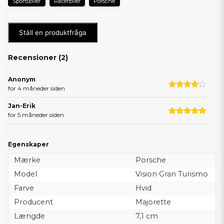
Sportsbiler
Racerbiler
Porsche
Ställ en produktfråga
Recensioner (
2
)
Anonym
for 4 måneder siden
Jan-Erik
for 5 måneder siden
Egenskaper
Mærke
Porsche
Model
Vision Gran Turismo
Farve
Hvid
Producent
Majorette
Længde
7,1 cm