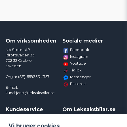
Om virksomheden
Sociale medier
Facebook
NA Stores AB
Idrottsvägen 33
Instagram
702 32 Örebro
Youtube
Sweden
TikTok
Org.nr (SE): 559333-4757
Messenger
Pinterest
E-mail:
kundtjanst@leksaksbilar.se
Kundeservice
Om Leksaksbilar.se
Kontakt
Om os
Kampagner og rabatter
Samarbejder og
Vi bruger cookies