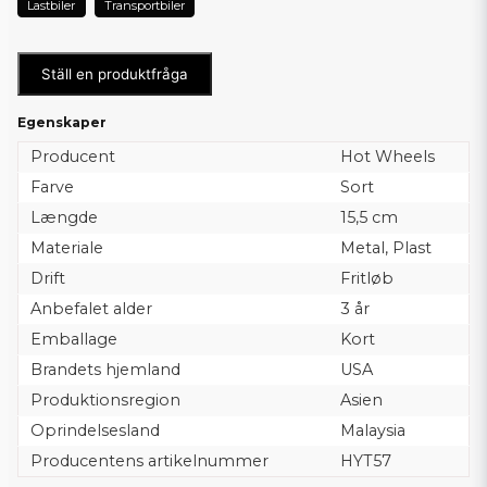
Lastbiler
Transportbiler
Ställ en produktfråga
Egenskaper
Producent
Hot Wheels
Farve
Sort
Længde
15,5 cm
Materiale
Metal, Plast
Drift
Fritløb
Anbefalet alder
3 år
Emballage
Kort
Brandets hjemland
USA
Produktionsregion
Asien
Oprindelsesland
Malaysia
Producentens artikelnummer
HYT57