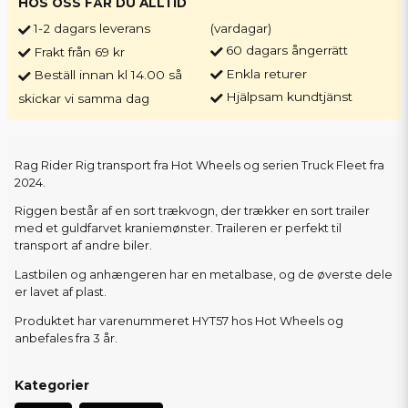
HOS OSS FÅR DU ALLTID
1-2 dagars leverans
(vardagar)
60 dagars ångerrätt
Frakt från 69 kr
Enkla returer
Beställ innan kl 14.00 så
Hjälpsam kundtjänst
skickar vi samma dag
Rag Rider Rig transport fra Hot Wheels og serien Truck Fleet fra
2024.
Riggen består af en sort trækvogn, der trækker en sort trailer
med et guldfarvet kraniemønster. Traileren er perfekt til
transport af andre biler.
Lastbilen og anhængeren har en metalbase, og de øverste dele
er lavet af plast.
Produktet har varenummeret HYT57 hos Hot Wheels og
anbefales fra 3 år.
Kategorier