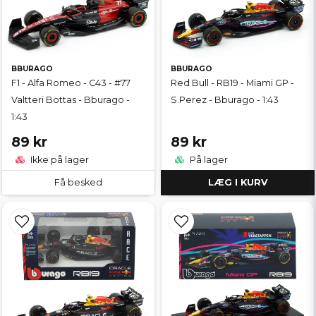
BBURAGO
BBURAGO
F1 - Alfa Romeo - C43 - #77
Red Bull - RB19 - Miami GP -
Valtteri Bottas - Bburago -
S.Perez - Bburago - 1:43
1:43
89 kr
89 kr
Ikke på lager
På lager
Få besked
LÆG I KURV