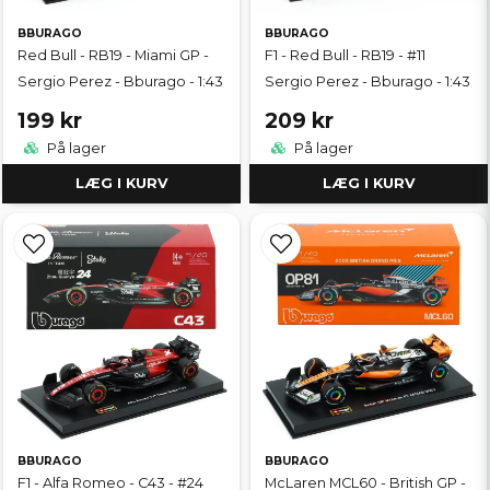
BBURAGO
BBURAGO
Red Bull - RB19 - Miami GP -
F1 - Red Bull - RB19 - #11
Sergio Perez - Bburago - 1:43
Sergio Perez - Bburago - 1:43
199 kr
209 kr
På lager
På lager
LÆG I KURV
LÆG I KURV
BBURAGO
BBURAGO
F1 - Alfa Romeo - C43 - #24
McLaren MCL60 - British GP -