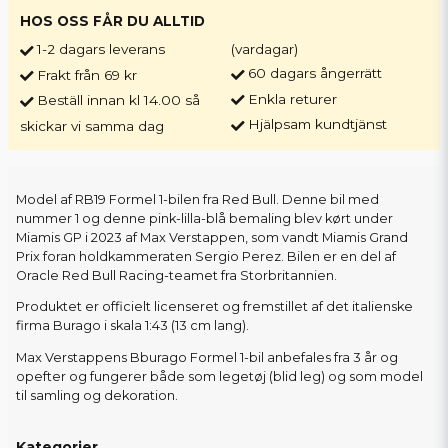
HOS OSS FÅR DU ALLTID
1-2 dagars leverans
(vardagar)
60 dagars ångerrätt
Frakt från 69 kr
Enkla returer
Beställ innan kl 14.00 så
Hjälpsam kundtjänst
skickar vi samma dag
Model af RB19 Formel 1-bilen fra Red Bull. Denne bil med
nummer 1 og denne pink-lilla-blå bemaling blev kørt under
Miamis GP i 2023 af Max Verstappen, som vandt Miamis Grand
Prix foran holdkammeraten Sergio Perez. Bilen er en del af
Oracle Red Bull Racing-teamet fra Storbritannien.
Produktet er officielt licenseret og fremstillet af det italienske
firma Burago i skala 1:43 (13 cm lang).
Max Verstappens Bburago Formel 1-bil anbefales fra 3 år og
opefter og fungerer både som legetøj (blid leg) og som model
til samling og dekoration.
Kategorier