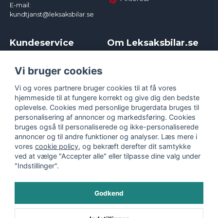
E-mail:
kundtjanst@leksaksbilar.se
Kundeservice
Om Leksaksbilar.se
Kontakt
Om os
Kampagner og rabatter
Samarbejder og
Vi bruger cookies
Reklamation
Influencere
Vi og vores partnere bruger cookies til at få vores
Policy chase cars
Handelsbetingelser
hjemmeside til at fungere korrekt og give dig den bedste
Returnera
Persondatapolitik
oplevelse. Cookies med personlige brugerdata bruges til
Logga in
Cookies
personalisering af annoncer og markedsføring. Cookies
bruges også til personaliserede og ikke-personaliserede
annoncer og til andre funktioner og analyser. Læs mere i
vores
cookie policy
, og bekræft derefter dit samtykke
ved at vælge "Accepter alle" eller tilpasse dine valg under
"Indstillinger".
Godkend
©
2026
- Leksaksbilar.se