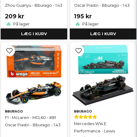
Zhou Guanyu - Bburago - 1:43
Oscar Piastri - Bburago - 1:43
209 kr
195 kr
På lager
På lager
LÆG I KURV
LÆG I KURV
BBURAGO
BBURAGO
F1 - McLaren - MCL60 - #81
Mercedes W14 E
Oscar Piastri - Bburago - 1:43
Performance - Lewis