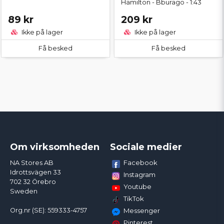
Hamilton - Bburago - 1:43
89 kr
209 kr
Ikke på lager
Ikke på lager
Få besked
Få besked
Om virksomheden
Sociale medier
Facebook
NA Stores AB
Idrottsvägen 33
Instagram
702 32 Örebro
Youtube
Sweden
TikTok
Org.nr (SE): 559333-4757
Messenger
Pinterest