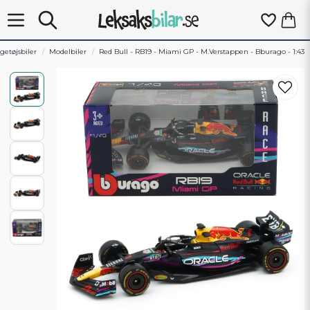
getøjsbiler
Modelbiler
Red Bull - RB19 - Miami GP - M.Verstappen - Bburago - 1:43