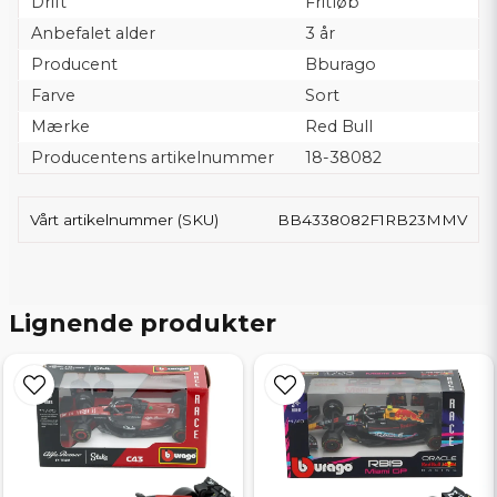
Drift
Fritløb
Anbefalet alder
3 år
Producent
Bburago
Farve
Sort
Mærke
Red Bull
Producentens artikelnummer
18-38082
Vårt artikelnummer (SKU)
BB4338082F1RB23MMV
Lignende produkter