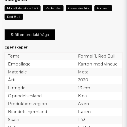
Modelbiler skala 1:43
Modelbiler
Gaveidéer 14+
Formel 1
Red Bull
Ställ en produktfråga
Egenskaper
Tema
Formel 1, Red Bull
Emballage
Karton med vindue
Materiale
Metal
Årti
2020
Længde
13 cm
Oprindelsesland
Kina
Produktionsregion
Asien
Brandets hjemland
Italien
Skala
1:43