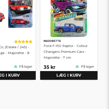
MAJORETTE
Ford F-150 Raptor - Colour
L (Estate / 245) -
Changers Premium Cars -
ge - Majorette - 8
Majorette - 7 cm
35 kr
På lager
På lager
G I KURV
LÆG I KURV