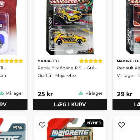
MAJORETTE
MAJORETTE
å -
Renault Mégane R.S. - Gul -
Renault Al
 cm
Graffiti - Majorette
Vintage - 
25 kr
29 kr
På lager
På lager
URV
LÆG I KURV
LÆ
NYHED