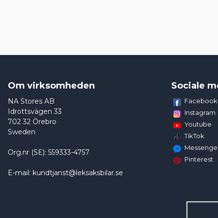
Om virksomheden
Sociale m
NA Stores AB
Facebook
Idrottsvägen 33
Instagram
702 32 Örebro
Youtube
Sweden
TikTok
Messenge
Org.nr (SE): 559333-4757
Pinterest
E-mail: kundtjanst@leksaksbilar.se