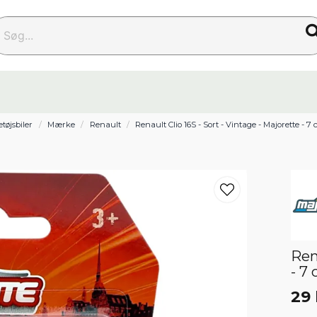
g...
tøjsbiler
Mærke
Renault
Renault Clio 16S - Sort - Vintage - Majorette - 7
Ren
- 7
29 