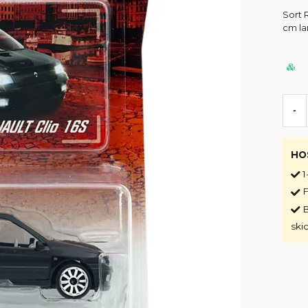
Sort 
cm lan
-
HO
1
F
B
ski