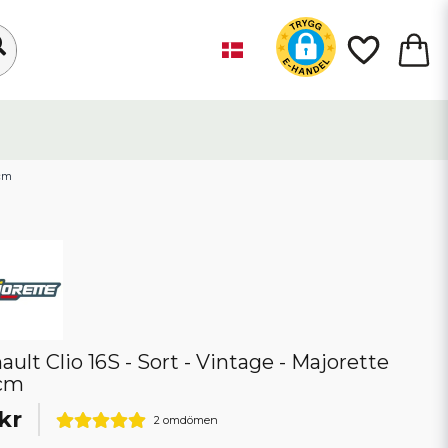
 cm
ault Clio 16S - Sort - Vintage - Majorette
 cm
kr
2 omdömen