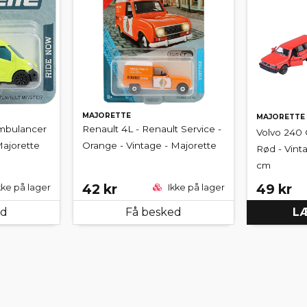
MAJORETTE
MAJORETTE
Ambulancer
Renault 4L - Renault Service -
Volvo 240 G
Majorette
Orange - Vintage - Majorette
Rød - Vinta
cm
42 kr
49 kr
kke på lager
Ikke på lager
ed
Få besked
LÆ