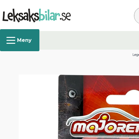
Sø
Lege