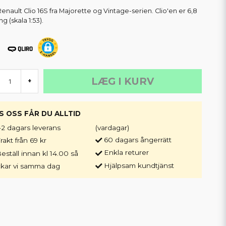
Renault Clio 16S fra Majorette og Vintage-serien. Clio'en er 6,8
g (skala 1:53).
LÆG I KURV
+
S OSS FÅR DU ALLTID
-2 dagars leverans
(vardagar)
60 dagars ångerrätt
rakt från 69 kr
Enkla returer
eställ innan kl 14.00 så
Hjälpsam kundtjänst
ckar vi samma dag