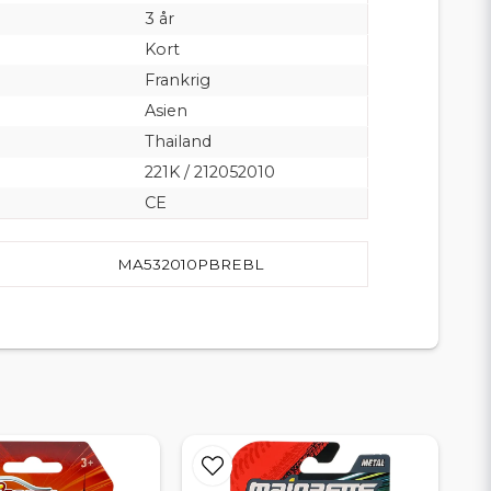
3 år
Kort
Frankrig
Asien
Thailand
221K / 212052010
CE
MA532010PBREBL