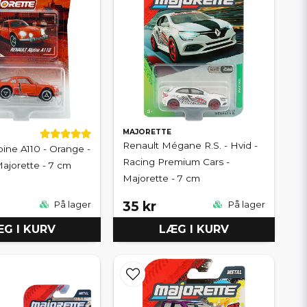
MAJORETTE
Renault Mégane R.S. - Hvid -
pine A110 - Orange -
Racing Premium Cars -
Majorette - 7 cm
Majorette - 7 cm
35 kr
På lager
På lager
G I KURV
LÆG I KURV