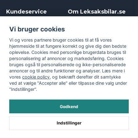
Kundeservice
Om Leksaksbilar.se
Kontakt
Om os
Kampagner og rabatter
Samarbejder og
Vi bruger cookies
Reklamation
Influencere
Vi og vores partnere bruger cookies til at få vores
Policy chase cars
Handelsbetingelser
hjemmeside til at fungere korrekt og give dig den bedste
Returnera
Persondatapolitik
oplevelse. Cookies med personlige brugerdata bruges til
Logga in
Cookies
personalisering af annoncer og markedsføring. Cookies
bruges også til personaliserede og ikke-personaliserede
annoncer og til andre funktioner og analyser. Læs mere i
vores
cookie policy
, og bekræft derefter dit samtykke
ved at vælge "Accepter alle" eller tilpasse dine valg under
"Indstillinger".
Godkend
©
2026
- Leksaksbilar.se
Indstillinger