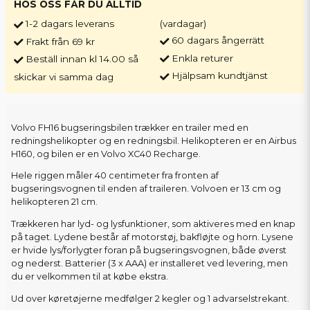
HOS OSS FÅR DU ALLTID
1-2 dagars leverans
(vardagar)
60 dagars ångerrätt
Frakt från 69 kr
Enkla returer
Beställ innan kl 14.00 så
Hjälpsam kundtjänst
skickar vi samma dag
Volvo FH16 bugseringsbilen trækker en trailer med en
redningshelikopter og en redningsbil. Helikopteren er en Airbus
H160, og bilen er en Volvo XC40 Recharge.
Hele riggen måler 40 centimeter fra fronten af
bugseringsvognen til enden af traileren. Volvoen er 13 cm og
helikopteren 21 cm.
Trækkeren har lyd- og lysfunktioner, som aktiveres med en knap
på taget. Lydene består af motorstøj, bakfløjte og horn. Lysene
er hvide lys/forlygter foran på bugseringsvognen, både øverst
og nederst. Batterier (3 x AAA) er installeret ved levering, men
du er velkommen til at købe ekstra.
Ud over køretøjerne medfølger 2 kegler og 1 advarselstrekant.