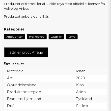
Produktet er fremstillet af Dickie Toys med officielle licenser fra
Volvo og Airbus.
Produktet anbefales fra 3 år.
Kategorier
Ambulancer
Helikoptere
Lastbiler
Volvo
Ställ en produktfråga
Egenskaper
Materiale
Plast
Årti
2020
Oprindelsesland
Kina
Produktionsregion
Asien
Brandets hjemland
Tyskland
Drift
Fritløb