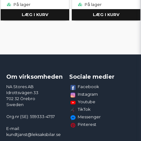
På lager
På lager
LÆG I KURV
LÆG I KURV
Om virksomheden
Sociale medier
Facebook
NA Stores AB
Idrottsvägen 33
Instagram
702 32 Örebro
Youtube
Sweden
TikTok
Org.nr (SE): 559333-4757
Messenger
Pinterest
E-mail:
kundtjanst@leksaksbilar.se