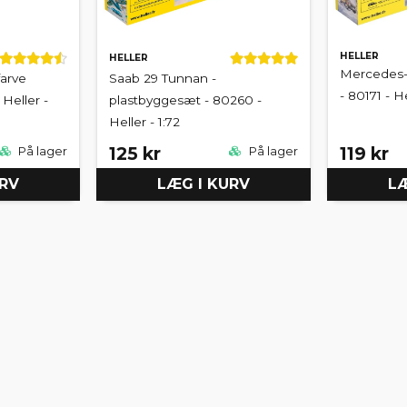
HELLER
HELLER
Mercedes-
farve
Saab 29 Tunnan -
- 80171 - He
 Heller -
plastbyggesæt - 80260 -
Heller - 1:72
125 kr
119 kr
På lager
På lager
URV
LÆG I KURV
LÆ