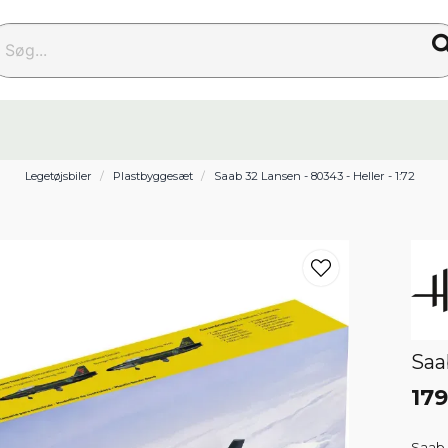
g...
Legetøjsbiler
Plastbyggesæt
Saab 32 Lansen - 80343 - Heller - 1:72
Saa
179
Saab 