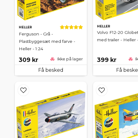
HELLER
HELLER
Volvo F12-20 Globet
Ferguson - Grå -
med trailer - Heller -
Plastbyggesæt med farve -
Heller - 1:24
309 kr
399 kr
Ikke på lager
I
Få besked
Få besk