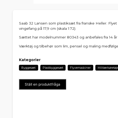
Saab 32 Lansen som plastiksæt fra franske Heller. Flyet
vingefang på 17,9 cm (skala 1:72).
Sættet har modelnummer 80343 og anbefales fra 14 år og
Værktøj og tilbehør som lim, pensel og maling medfølge
Kategorier
Byggesæt
Plastbyggesæt
Flyvemaskiner
Militærkøretøj
Ställ en produktfråga