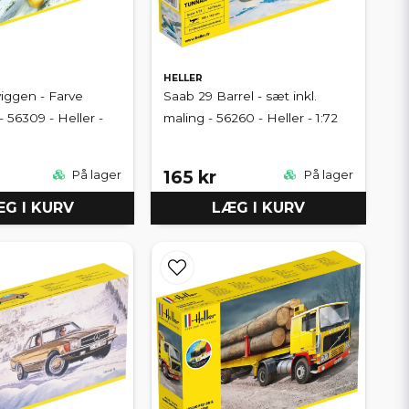
HELLER
viggen - Farve
Saab 29 Barrel - sæt inkl.
- 56309 - Heller -
maling - 56260 - Heller - 1:72
165 kr
På lager
På lager
G I KURV
LÆG I KURV