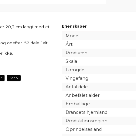
Egenskaper
 er 20,3 cm langt med et
Model
 opefter. 52 dele i alt.
Årti
Producent
r ikke.
Skala
Længde
Vingefang
er
Saab
Antal dele
Anbefalet alder
Emballage
Brandets hjemland
Produktionsregion
Oprindelsesland