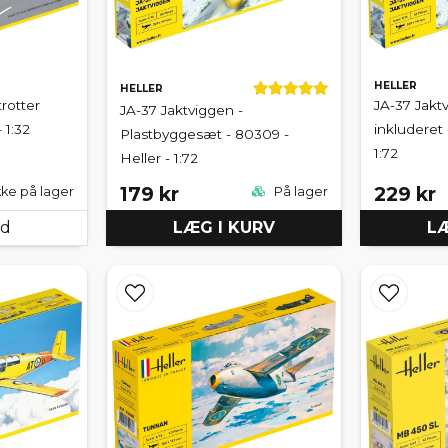
HELLER
HELLER
rotter
JA-37 Jakt
JA-37 Jaktviggen -
 1:32
inkluderet 
Plastbyggesæt - 80309 -
1:72
Heller - 1:72
179 kr
229 kr
kke på lager
På lager
ed
LÆG I KURV
LÆ