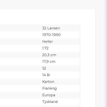
32 Lansen
1970-1990
Heller
1:72
20,3 cm
17,9 cm
52
14 år
Karton
Frankrig
Europa
Tyskland