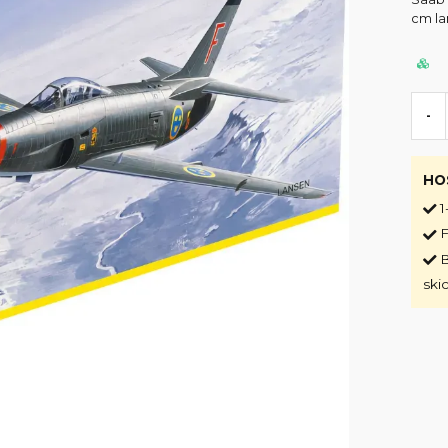
cm la
-
HO
1
F
B
ski