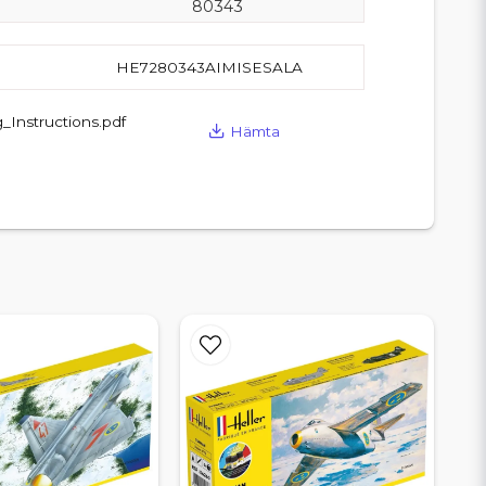
80343
HE7280343AIMISESALA
Instructions.pdf
Hämta