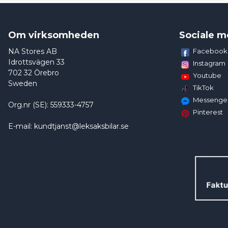
Om virksomheden
Sociale m
NA Stores AB
Facebook
Idrottsvägen 33
Instagram
702 32 Örebro
Youtube
Sweden
TikTok
Messenge
Org.nr (SE): 559333-4757
Pinterest
E-mail: kundtjanst@leksaksbilar.se