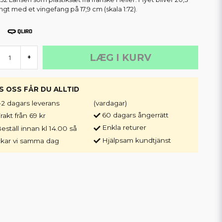
ngt med et vingefang på 17,9 cm (skala 1:72).
LÆG I KURV
+
S OSS FÅR DU ALLTID
-2 dagars leverans
(vardagar)
60 dagars ångerrätt
rakt från 69 kr
Enkla returer
eställ innan kl 14.00 så
Hjälpsam kundtjänst
ckar vi samma dag