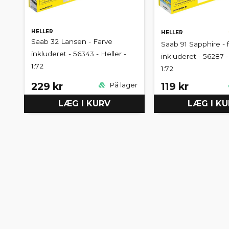
HELLER
HELLER
Saab 32 Lansen - Farve
Saab 91 Sapphire - 
inkluderet - 56343 - Heller -
inkluderet - 56287 -
1:72
1:72
229 kr
119 kr
På lager
LÆG I KURV
LÆG I K