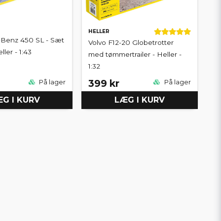
HELLER
Benz 450 SL - Sæt
Volvo F12-20 Globetrotter
ller - 1:43
med tømmertrailer - Heller -
1:32
399 kr
På lager
På lager
G I KURV
LÆG I KURV