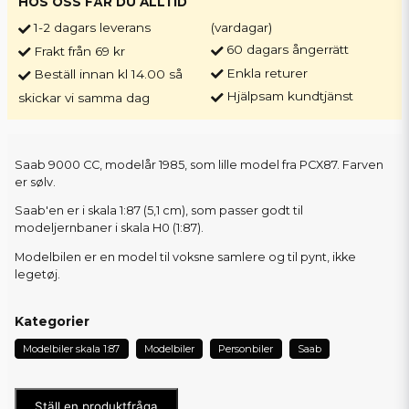
HOS OSS FÅR DU ALLTID
1-2 dagars leverans
(vardagar)
60 dagars ångerrätt
Frakt från 69 kr
Enkla returer
Beställ innan kl 14.00 så
Hjälpsam kundtjänst
skickar vi samma dag
Saab 9000 CC, modelår 1985, som lille model fra PCX87. Farven
er sølv.
Saab'en er i skala 1:87 (5,1 cm), som passer godt til
modeljernbaner i skala H0 (1:87).
Modelbilen er en model til voksne samlere og til pynt, ikke
legetøj.
Kategorier
Modelbiler skala 1:87
Modelbiler
Personbiler
Saab
Ställ en produktfråga