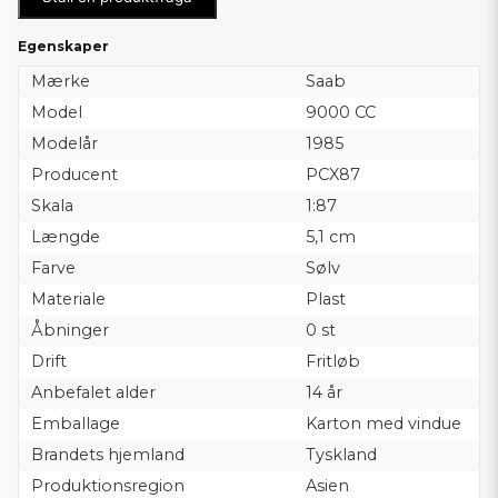
Egenskaper
Mærke
Saab
Model
9000 CC
Modelår
1985
Producent
PCX87
Skala
1:87
Længde
5,1 cm
Farve
Sølv
Materiale
Plast
Åbninger
0 st
Drift
Fritløb
Anbefalet alder
14 år
Emballage
Karton med vindue
Brandets hjemland
Tyskland
Produktionsregion
Asien