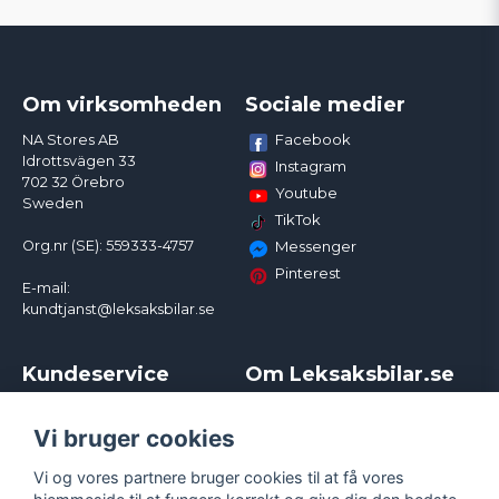
Om virksomheden
Sociale medier
Facebook
NA Stores AB
Idrottsvägen 33
Instagram
702 32 Örebro
Youtube
Sweden
TikTok
Org.nr (SE): 559333-4757
Messenger
Pinterest
E-mail:
kundtjanst@leksaksbilar.se
Kundeservice
Om Leksaksbilar.se
Kontakt
Om os
Kampagner og rabatter
Samarbejder og
Vi bruger cookies
Reklamation
Influencere
Vi og vores partnere bruger cookies til at få vores
Policy chase cars
Handelsbetingelser