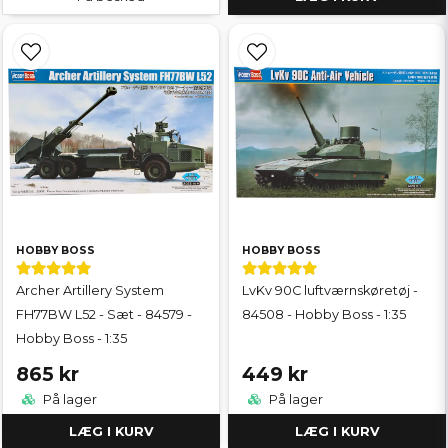
HOBBY BOSS
HOBBY BOSS
Archer Artillery System
LvKv 90C luftværnskøretøj -
FH77BW L52 - Sæt - 84579 -
84508 - Hobby Boss - 1:35
Hobby Boss - 1:35
865 kr
449 kr
På lager
På lager
LÆG I KURV
LÆG I KURV