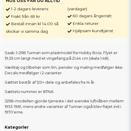
HOS OSS FÅR DU ALLTID
1-2 dagars leverans
(vardagar)
60 dagars ångerrätt
Frakt från 69 kr
Enkla returer
Beställ innan kl 14.00 så
Hjälpsam kundtjänst
skickar vi samma dag
Saab J-29B Tunnan som plastmodel fra Hobby Boss. Flyet er
19,55 cm langt med et vingefang på 21,44 cm (skala 1:48).
Værktøj og tilbehør som lim, pensler og maling medfølger ikke.
Decals medfølger i 2 varianter.
Sættet består af 120+ dele og anbefales fra 14 år.
Sættets nummer er 81746.
J29B-modellen gjorde tjeneste i det svenske luftvåben mellem
1953-1961, mens andre varianter af Tunnan også blev fløjet ind i
1970'erne.
Kategorier