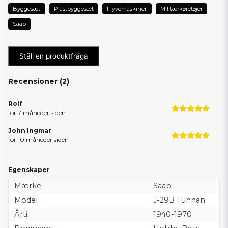
Byggesæt
Plastbyggesæt
Flyvemaskiner
Militærkøretøjer
Saab
Ställ en produktfråga
Recensioner (
2
)
Rolf
for 7 måneder siden
John Ingmar
for 10 måneder siden
Egenskaper
Mærke
Saab
Model
J-29B Tunnan
Årti
1940-1970