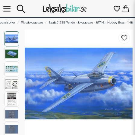
getøjsbiler
Plastbyggesæt
Saab J-29B Tønde - byggesæt - 81746 - Hobby Boss - 1:48