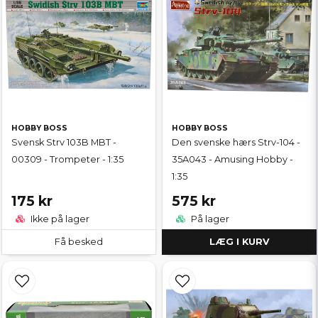
HOBBY BOSS
HOBBY BOSS
Svensk Strv 103B MBT -
Den svenske hærs Strv-104 -
00309 - Trompeter - 1:35
35A043 - Amusing Hobby -
1:35
175 kr
575 kr
Ikke på lager
På lager
Få besked
LÆG I KURV