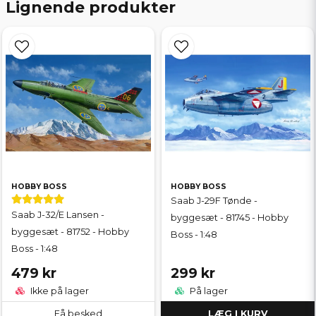
Lignende produkter
HOBBY BOSS
HOBBY BOSS
Saab J-29F Tønde -
Saab J-32/E Lansen -
byggesæt - 81745 - Hobby
byggesæt - 81752 - Hobby
Boss - 1:48
Boss - 1:48
479 kr
299 kr
Ikke på lager
På lager
Få besked
LÆG I KURV