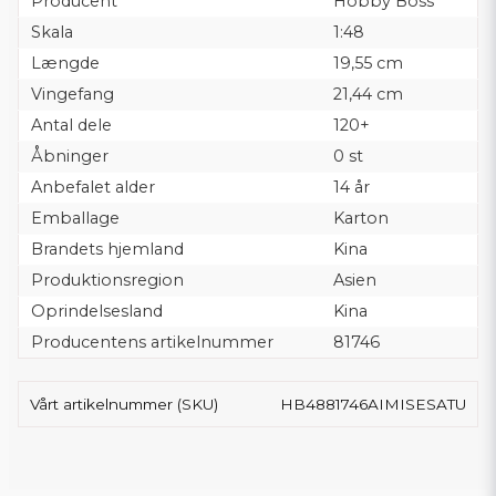
Producent
Hobby Boss
Skala
1:48
Længde
19,55 cm
Vingefang
21,44 cm
Antal dele
120+
Åbninger
0 st
Anbefalet alder
14 år
Emballage
Karton
Brandets hjemland
Kina
Produktionsregion
Asien
Oprindelsesland
Kina
Producentens artikelnummer
81746
Vårt artikelnummer (SKU)
HB4881746AIMISESATU