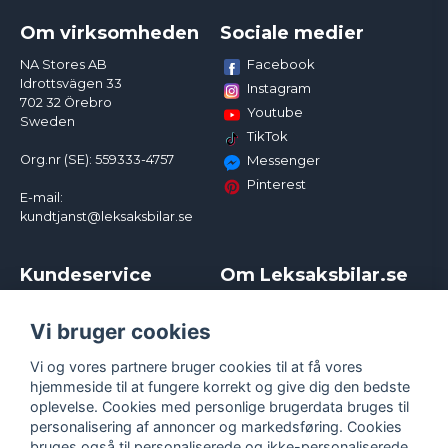
Om virksomheden
Sociale medier
Facebook
NA Stores AB
Idrottsvägen 33
Instagram
702 32 Örebro
Youtube
Sweden
TikTok
Org.nr (SE): 559333-4757
Messenger
Pinterest
E-mail:
kundtjanst@leksaksbilar.se
Kundeservice
Om Leksaksbilar.se
Kontakt
Om os
Kampagner og rabatter
Samarbejder og
Vi bruger cookies
Reklamation
Influencere
Vi og vores partnere bruger cookies til at få vores
Policy chase cars
Handelsbetingelser
hjemmeside til at fungere korrekt og give dig den bedste
Returnera
Persondatapolitik
oplevelse. Cookies med personlige brugerdata bruges til
Logga in
Cookies
personalisering af annoncer og markedsføring. Cookies
bruges også til personaliserede og ikke-personaliserede