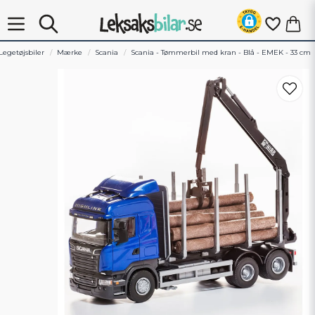
Legetøjsbiler
Mærke
Scania
Scania - Tømmerbil med kran - Blå - EMEK - 33 cm