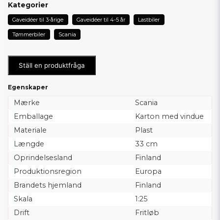
Kategorier
Gaveidéer til 3-årige
Gaveidéer til 4-5 år
Lastbiler
Tømmerbiler
Scania
Ställ en produktfråga
Egenskaper
Mærke
Scania
Emballage
Karton med vindue
Materiale
Plast
Længde
33 cm
Oprindelsesland
Finland
Produktionsregion
Europa
Brandets hjemland
Finland
Skala
1:25
Drift
Fritløb