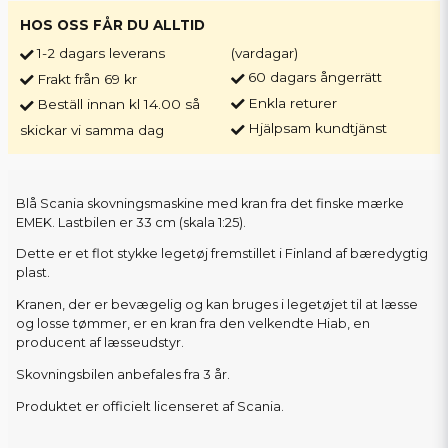
HOS OSS FÅR DU ALLTID
1-2 dagars leverans
(vardagar)
60 dagars ångerrätt
Frakt från 69 kr
Enkla returer
Beställ innan kl 14.00 så
Hjälpsam kundtjänst
skickar vi samma dag
Blå Scania skovningsmaskine med kran fra det finske mærke
EMEK. Lastbilen er 33 cm (skala 1:25).
Dette er et flot stykke legetøj fremstillet i Finland af bæredygtig
plast.
Kranen, der er bevægelig og kan bruges i legetøjet til at læsse
og losse tømmer, er en kran fra den velkendte Hiab, en
producent af læsseudstyr.
Skovningsbilen anbefales fra 3 år.
Produktet er officielt licenseret af Scania.