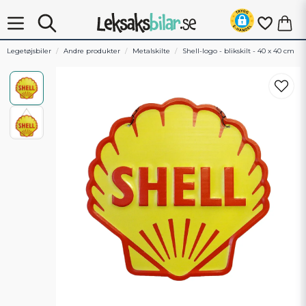
Legetøjsbiler
Andre produkter
Metalskilte
Shell-logo - blikskilt - 40 x 40 cm