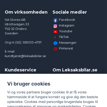
Om virksomheden
Sociale medier
Facebook
NA Stores AB
Idrottsvägen 33
Instagram
702 32 Örebro
Youtube
Sweden
TikTok
Org.nr (SE): 559333-4757
Messenger
Pinterest
E-mail:
kundtjanst@leksaksbilar.se
Kundeservice
Om Leksaksbilar.se
Kontakt
Om os
Kampagner og rabatter
Samarbejder og
Vi bruger cookies
Reklamation
Influencere
Vi og vores partnere bruger cookies til at få vores
Policy chase cars
Handelsbetingelser
hjemmeside til at fungere korrekt og give dig den bedste
Returnera
Persondatapolitik
oplevelse. Cookies med personlige brugerdata bruges til
Logga in
Cookies
personalisering af annoncer og markedsføring. Cookies