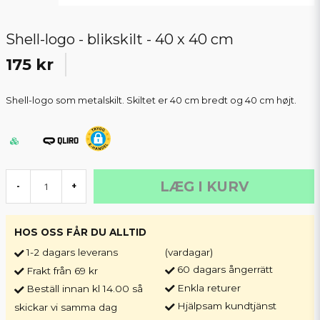
Shell-logo - blikskilt - 40 x 40 cm
175 kr
Shell-logo som metalskilt. Skiltet er 40 cm bredt og 40 cm højt.
LÆG I KURV
-
+
HOS OSS FÅR DU ALLTID
1-2 dagars leverans
(vardagar)
60 dagars ångerrätt
Frakt från 69 kr
Enkla returer
Beställ innan kl 14.00 så
Hjälpsam kundtjänst
skickar vi samma dag