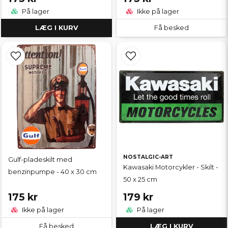
På lager
Ikke på lager
LÆG I KURV
Få besked
NOSTALGIC-ART
Gulf-pladeskilt med
Kawasaki Motorcykler - Skilt -
benzinpumpe - 40 x 30 cm
50 x 25 cm
175 kr
179 kr
Ikke på lager
På lager
Få besked
LÆG I KURV