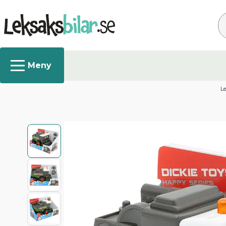
Sø
Le