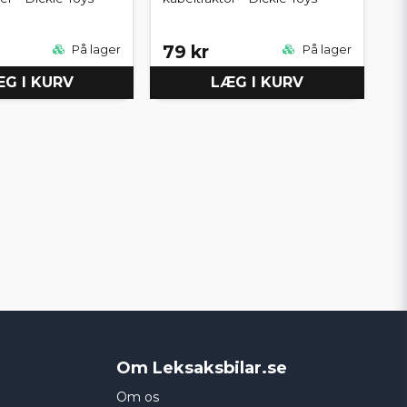
79 kr
På lager
På lager
G I KURV
LÆG I KURV
Om Leksaksbilar.se
Om os