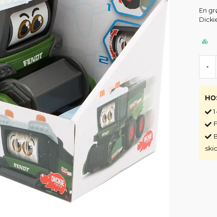
En gr
Dicki
-
HO
1
F
B
ski