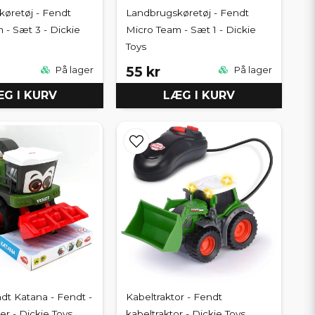
øretøj - Fendt
Landbrugskøretøj - Fendt
 - Sæt 3 - Dickie
Micro Team - Sæt 1 - Dickie
Toys
55 kr
På lager
På lager
G I KURV
LÆG I KURV
t Katana - Fendt -
Kabeltraktor - Fendt
r - Dickie Toys
kabeltraktor - Dickie Toys