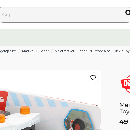
g...
getøjsbiler
Mærke
Fendt
Mejetærsker - Fendt - rullende øjne - Dickie Toy
Mej
Toy
49 