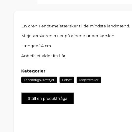
En grøn Fendt-mejetærsker til de mindste landmænd.
Mejetærskeren ruller på øjnene under kørslen.
Længde 14 cm.
Anbefalet alder fra 1 år.
Kategorier
Landbrugskøretøjer
Fendt
Mejetærsker
Ställ en produktfråga