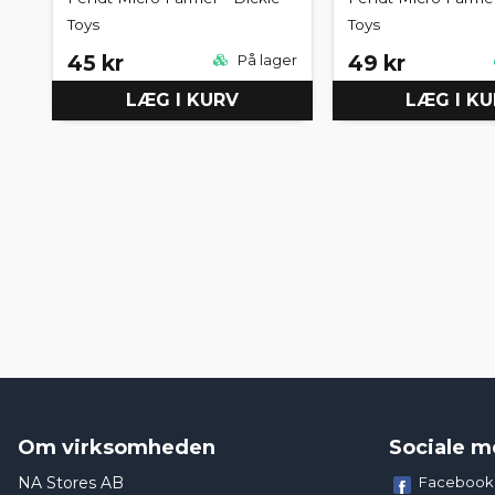
Toys
Toys
45 kr
49 kr
På lager
LÆG I KURV
LÆG I K
Om virksomheden
Sociale m
NA Stores AB
Facebook