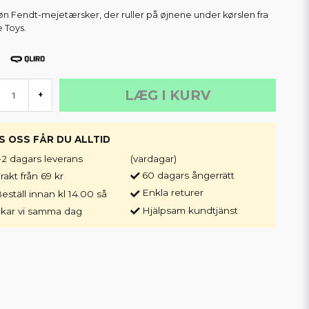
øn Fendt-mejetærsker, der ruller på øjnene under kørslen fra
e Toys.
LÆG I KURV
+
S OSS FÅR DU ALLTID
-2 dagars leverans
(vardagar)
60 dagars ångerrätt
rakt från 69 kr
Enkla returer
eställ innan kl 14.00 så
Hjälpsam kundtjänst
ckar vi samma dag