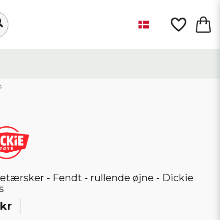
s
etærsker - Fendt - rullende øjne - Dickie
s
kr