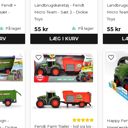
 Fendt +
Landbrugskøretøj - Fendt
Landbrugsk
sæt -
Micro Team - Sæt 2 - Dickie
Micro Team
Toys
Toys
55 kr
55 kr
På lager
På lager
URV
LÆG I KURV
LÆ
ogn -
Happy Fend
Fendt Farm Trailer - lyd og lys -
 - Dickie
Mejetærske