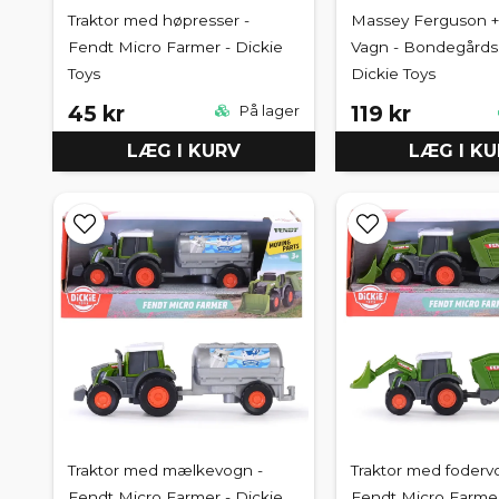
Traktor med høpresser -
Massey Ferguson +
Fendt Micro Farmer - Dickie
Vagn - Bondegårds
Toys
Dickie Toys
45 kr
119 kr
På lager
LÆG I KURV
LÆG I K
Traktor med mælkevogn -
Traktor med foderv
Fendt Micro Farmer - Dickie
Fendt Micro Farmer