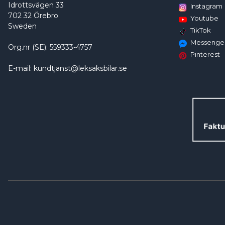
Idrottsvägen 33
Instagram
702 32 Örebro
Youtube
Sweden
TikTok
Messenge
Org.nr (SE): 559333-4757
Pinterest
E-mail: kundtjanst@leksaksbilar.se