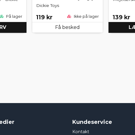
Dickie Toys
119 kr
139 kr
På lager
Ikke på lager
URV
Få besked
LÆ
edier
Kundeservice
Kontakt