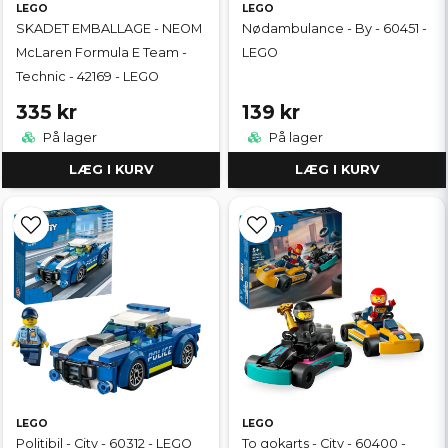
LEGO
LEGO
SKADET EMBALLAGE - NEOM
Nødambulance - By - 60451 -
McLaren Formula E Team -
LEGO
Technic - 42169 - LEGO
335 kr
139 kr
På lager
På lager
LÆG I KURV
LÆG I KURV
LEGO
LEGO
Politibil - City - 60312 - LEGO
To gokarts - City - 60400 -