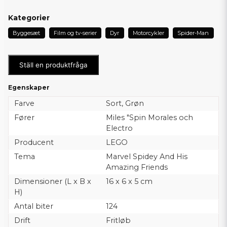
Kategorier
Byggesæt
Film og tv-serier
Dyr
Motorcykler
Spider-Man
Ställ en produktfråga
Egenskaper
Farve
Sort, Grøn
Fører
Miles "Spin Morales och
Electro
Producent
LEGO
Tema
Marvel Spidey And His
Amazing Friends
Dimensioner (L x B x
16 x 6 x 5 cm
H)
Antal biter
124
Drift
Fritløb