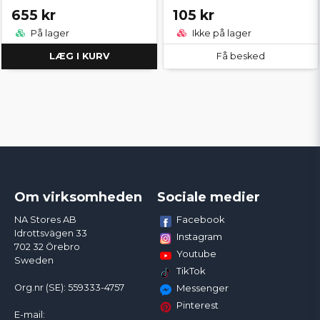
655 kr
105 kr
På lager
Ikke på lager
LÆG I KURV
Få besked
Om virksomheden
Sociale medier
Facebook
NA Stores AB
Idrottsvägen 33
Instagram
702 32 Örebro
Youtube
Sweden
TikTok
Org.nr (SE): 559333-4757
Messenger
Pinterest
E-mail: