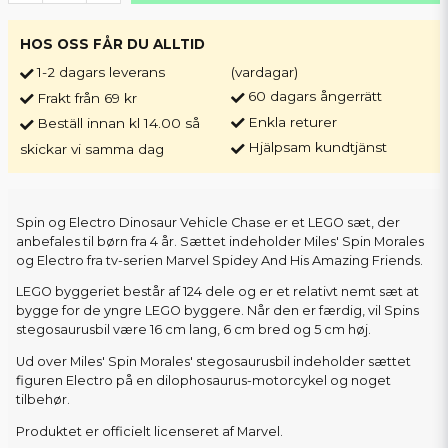
HOS OSS FÅR DU ALLTID
1-2 dagars leverans
(vardagar)
60 dagars ångerrätt
Frakt från 69 kr
Enkla returer
Beställ innan kl 14.00 så
Hjälpsam kundtjänst
skickar vi samma dag
Spin og Electro Dinosaur Vehicle Chase er et LEGO sæt, der
anbefales til børn fra 4 år. Sættet indeholder Miles' Spin Morales
og Electro fra tv-serien Marvel Spidey And His Amazing Friends.
LEGO byggeriet består af 124 dele og er et relativt nemt sæt at
bygge for de yngre LEGO byggere. Når den er færdig, vil Spins
stegosaurusbil være 16 cm lang, 6 cm bred og 5 cm høj.
Ud over Miles' Spin Morales' stegosaurusbil indeholder sættet
figuren Electro på en dilophosaurus-motorcykel og noget
tilbehør.
Produktet er officielt licenseret af Marvel.