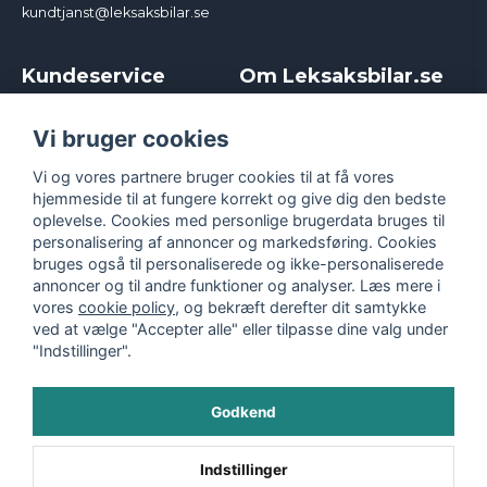
kundtjanst@leksaksbilar.se
Kundeservice
Om Leksaksbilar.se
Kontakt
Om os
Kampagner og rabatter
Samarbejder og
Vi bruger cookies
Reklamation
Influencere
Vi og vores partnere bruger cookies til at få vores
Policy chase cars
Handelsbetingelser
hjemmeside til at fungere korrekt og give dig den bedste
Returnera
Persondatapolitik
oplevelse. Cookies med personlige brugerdata bruges til
Logga in
Cookies
personalisering af annoncer og markedsføring. Cookies
bruges også til personaliserede og ikke-personaliserede
annoncer og til andre funktioner og analyser. Læs mere i
vores
cookie policy
, og bekræft derefter dit samtykke
ved at vælge "Accepter alle" eller tilpasse dine valg under
"Indstillinger".
Godkend
©
2026
- Leksaksbilar.se
Indstillinger