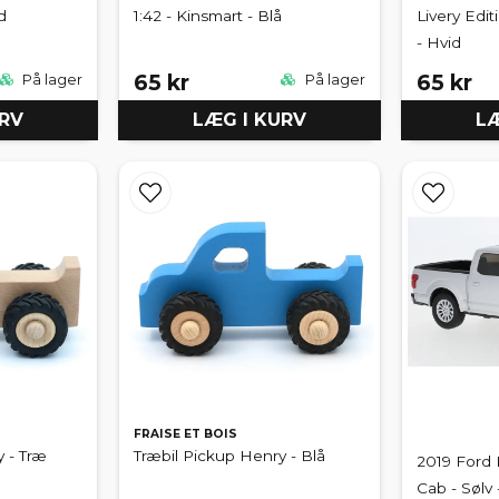
d
1:42 - Kinsmart - Blå
Livery Edit
- Hvid
65 kr
65 kr
På lager
På lager
URV
LÆG I KURV
LÆ
FRAISE ET BOIS
 - Træ
Træbil Pickup Henry - Blå
2019 Ford 
Cab - Sølv 