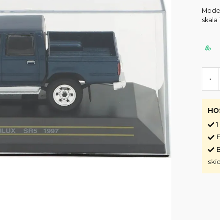
Model
skala 
-
HO
1
F
B
ski