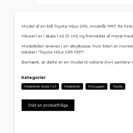
Model af en blå Toyota Hilux SR5, modelår 1997, fra Firs
Hiluxen er i skala 1:43 (11 cm) og fremstillet af metal med
Modelbilen leveres i en akrylkasse, hvor bilen er mon
teksten "Toyota Hilux SR5 1997".
Bemærk, at dette er en model til voksne (14+) samlere og t
Kategorier
Modelbiler skala 1:43
Modelbiler
Pickupper
Toyota
Ställ en produktfråga