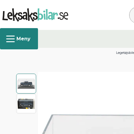
Sø
Legetøjsbil