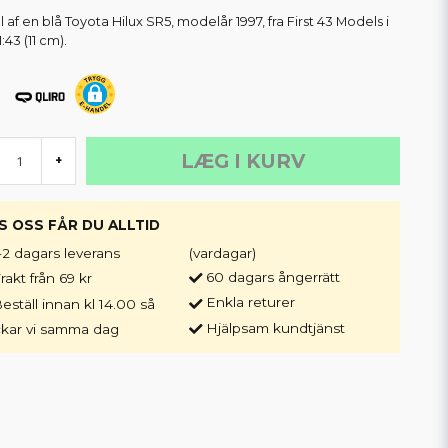
 af en blå Toyota Hilux SR5, modelår 1997, fra First 43 Models i
1:43 (11 cm).
LÆG I KURV
+
S OSS FÅR DU ALLTID
-2 dagars leverans
(vardagar)
60 dagars ångerrätt
rakt från 69 kr
Enkla returer
eställ innan kl 14.00 så
Hjälpsam kundtjänst
ckar vi samma dag