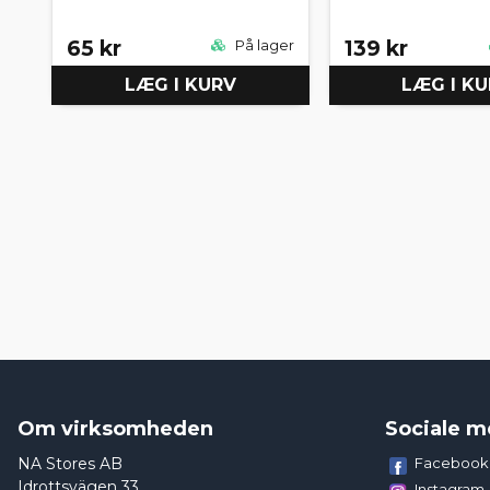
65 kr
139 kr
På lager
LÆG I KURV
LÆG I K
Om virksomheden
Sociale m
NA Stores AB
Facebook
Idrottsvägen 33
Instagram