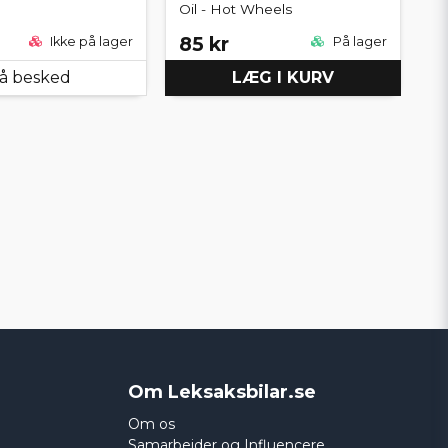
Oil - Hot Wheels
85 kr
Ikke på lager
På lager
å besked
LÆG I KURV
Om Leksaksbilar.se
Om os
Samarbejder og Influencere