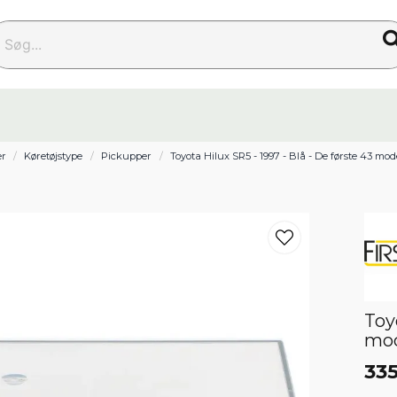
g...
er
Køretøjstype
Pickupper
Toyota Hilux SR5 - 1997 - Blå - De første 43 mode
Toy
mod
335