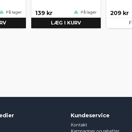
139 kr
209 kr
På lager
På lager
URV
LÆG I KURV
F
edier
Kundeservice
Kontakt
Kampagner og rabatter