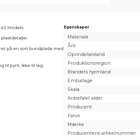
Egenskaper
t 43 Models.
Materiale
 plastdetaljer.
Årti
teret på en sort bundplade med
Oprindelsesland
Produktionsregion
il pynt, ikke til leg.
Brandets hjemland
Emballage
Skala
Anbefalet alder
Producent
Farve
Mærke
Producentens artikelnummer