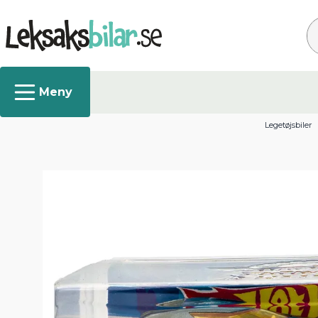
Sø
Legetøjsbiler