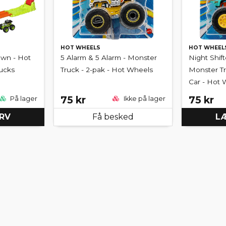
HOT WHEELS
HOT WHEEL
wn - Hot
5 Alarm & 5 Alarm - Monster
Night Shif
ucks
Truck - 2-pak - Hot Wheels
Monster T
Car - Hot 
75 kr
75 kr
På lager
Ikke på lager
URV
Få besked
LÆ