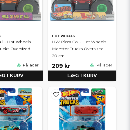
S
HOT WHEELS
 All - Hot Wheels
HW Pizza Co. - Hot Wheels
ucks Oversized -
Monster Trucks Oversized -
20 cm
209 kr
På lager
På lager
G I KURV
LÆG I KURV