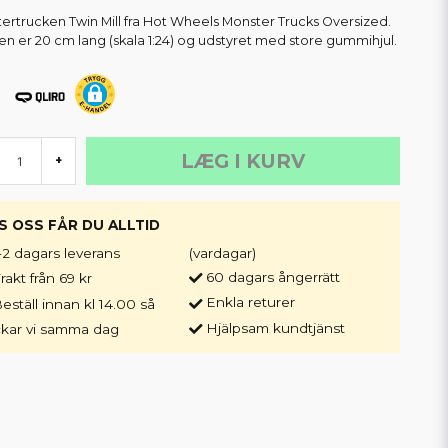
ertrucken Twin Mill fra Hot Wheels Monster Trucks Oversized.
en er 20 cm lang (skala 1:24) og udstyret med store gummihjul.
LÆG I KURV
+
S OSS FÅR DU ALLTID
-2 dagars leverans
(vardagar)
60 dagars ångerrätt
rakt från 69 kr
Enkla returer
eställ innan kl 14.00 så
Hjälpsam kundtjänst
ckar vi samma dag