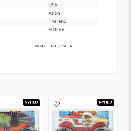
USA
Asien
Thailand
HTM88
HWMTHTM88TMGR
NYHED
NYHED