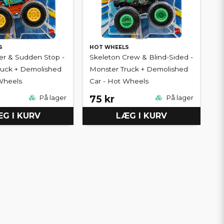
S
HOT WHEELS
ter & Sudden Stop -
Skeleton Crew & Blind-Sided -
ruck + Demolished
Monster Truck + Demolished
Wheels
Car - Hot Wheels
75 kr
På lager
På lager
G I KURV
LÆG I KURV