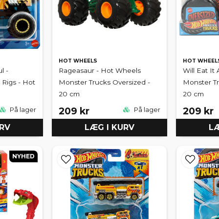
HOT WHEELS
HOT WHEEL
l -
Rageasaur - Hot Wheels
Will Eat It
 Rigs - Hot
Monster Trucks Oversized -
Monster Tr
20 cm
20 cm
209 kr
209 kr
På lager
På lager
URV
LÆG I KURV
LÆ
NYHED