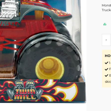
Monst
Truck
-
HO
1
F
B
ski