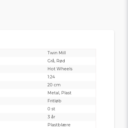
Twin Mill
Grå, Rød
Hot Wheels
1:24
20 cm
Metal, Plast
Fritløb
0 st
3 år
Plastblære