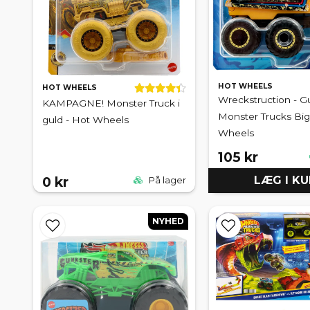
HOT WHEELS
HOT WHEELS
Wreckstruction - Gu
KAMPAGNE! Monster Truck i
Monster Trucks Big
guld - Hot Wheels
Wheels
105 kr
0 kr
LÆG I K
På lager
NYHED