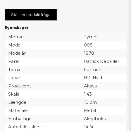
Ställ en produktfråga
Egenskaper
Mærke
Tyrrell
Model
008
Modelår
1978
Fører
Patrick Depailler
Tema
Formel 1
Farve
Blå, Hvid
Producent
Altaya
Skala
1:43
Længde
10 cm
Materiale
Metal
Emballage
Akrylboks
Anbefalet alder
14 år