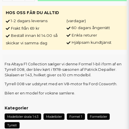
HOS OSS FÅR DU ALLTID
1-2 dagars leverans
(vardagar)
60 dagars ångerrätt
Frakt från 69 kr
Enkla returer
Beställ innan kl 14.00 så
Hjälpsam kundtjänst
skickar vi samma dag
Fra Altaya F1 Collection sælger vi denne Formel 1-bil i form af en
Tyrrell 008, der blev kørt i 1978-sæsonen af Patrick Depailler.
Skalaen er 1:43, hvilket giver os 10 cm modelbil.
Tyrrell 008 var udstyret med en V8-motor fra Ford Cosworth.
Bilen er en model for voksne samlere.
Kategorier
Modelbiler skala 1:43
Modelbiler
Formel 1
Formelbiler
Tyrrell