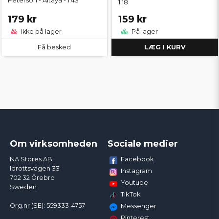
Peterson - Altaya - 1:43
1:18
179 kr
159 kr
Ikke på lager
På lager
Få besked
LÆG I KURV
Om virksomheden
Sociale medier
Facebook
NA Stores AB
Idrottsvägen 33
Instagram
702 32 Örebro
Youtube
Sweden
TikTok
Org.nr (SE): 559333-4757
Messenger
Pinterest