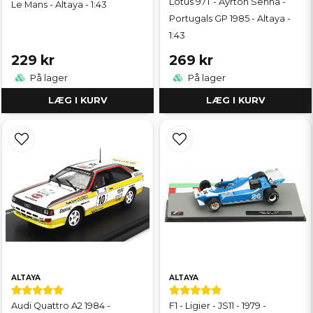
Lotus 97T - Ayrton Senna -
Le Mans - Altaya - 1:43
Portugals GP 1985 - Altaya -
1:43
229 kr
269 kr
På lager
På lager
LÆG I KURV
LÆG I KURV
ALTAYA
ALTAYA
Audi Quattro A2 1984 -
F1 - Ligier - JS11 - 1979 -