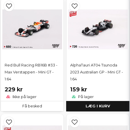
Red Bull Racing RB16B #33 -
AlphaTauri AT04 Tsunoda
Max Verstappen - Mini GT -
2023 Australian GP - Mini GT -
1:64
1:64
229 kr
159 kr
Ikke på lager
På lager
Få besked
LÆG I KURV