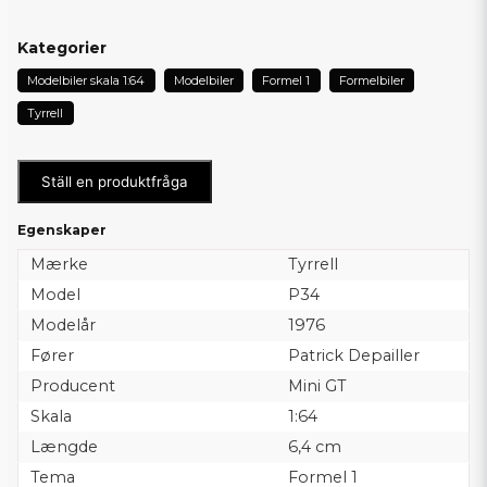
Kategorier
Modelbiler skala 1:64
Modelbiler
Formel 1
Formelbiler
Tyrrell
Ställ en produktfråga
Egenskaper
Mærke
Tyrrell
Model
P34
Modelår
1976
Fører
Patrick Depailler
Producent
Mini GT
Skala
1:64
Længde
6,4 cm
Tema
Formel 1