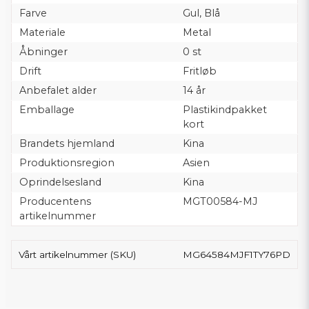
Farve
Gul, Blå
Materiale
Metal
Åbninger
0 st
Drift
Fritløb
Anbefalet alder
14 år
Emballage
Plastikindpakket
kort
Brandets hjemland
Kina
Produktionsregion
Asien
Oprindelsesland
Kina
Producentens
MGT00584-MJ
artikelnummer
Vårt artikelnummer (SKU)
MG64584MJF1TY76PD