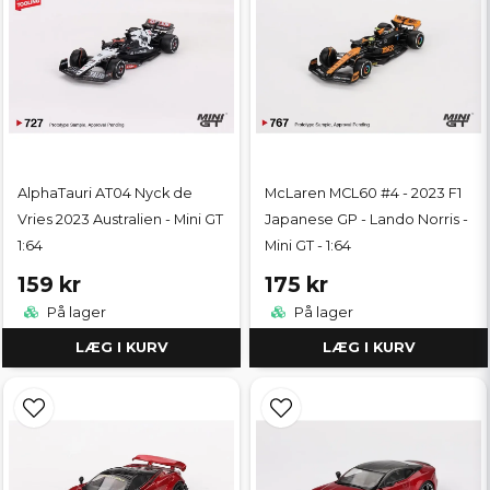
AlphaTauri AT04 Nyck de
McLaren MCL60 #4 - 2023 F1
Vries 2023 Australien - Mini GT
Japanese GP - Lando Norris -
1:64
Mini GT - 1:64
159 kr
175 kr
På lager
På lager
LÆG I KURV
LÆG I KURV