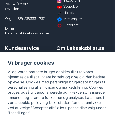
Instagram
702 32 Örebro
Youtube
Sweden
TikTok
Org.nr (SE): 559333-4757
Messenger
Pinterest
E-mail:
kundtjanst@leksaksbilar.se
Kundeservice
Om Leksaksbilar.se
Kontakt
Om os
Kampagner og rabatter
Samarbejder og
Vi bruger cookies
Reklamation
Influencere
Vi og vores partnere bruger cookies til at få vores
Policy chase cars
Handelsbetingelser
hjemmeside til at fungere korrekt og give dig den bedste
Returnera
Persondatapolitik
oplevelse. Cookies med personlige brugerdata bruges til
Logga in
Cookies
personalisering af annoncer og markedsføring. Cookies
bruges også til personaliserede og ikke-personaliserede
annoncer og til andre funktioner og analyser. Læs mere i
vores
cookie policy
, og bekræft derefter dit samtykke
ved at vælge "Accepter alle" eller tilpasse dine valg under
"Indstillinger".