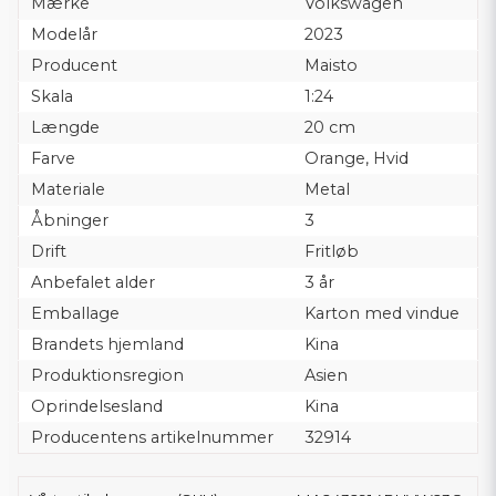
Mærke
Volkswagen
Modelår
2023
Producent
Maisto
Skala
1:24
Længde
20 cm
Farve
Orange, Hvid
Materiale
Metal
Åbninger
3
Drift
Fritløb
Anbefalet alder
3 år
Emballage
Karton med vindue
Brandets hjemland
Kina
Produktionsregion
Asien
Oprindelsesland
Kina
Producentens artikelnummer
32914