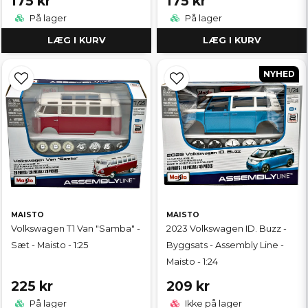
175 kr
175 kr
På lager
På lager
LÆG I KURV
LÆG I KURV
NYHED
MAISTO
MAISTO
Volkswagen T1 Van "Samba" -
2023 Volkswagen ID. Buzz -
Sæt - Maisto - 1:25
Byggsats - Assembly Line -
Maisto - 1:24
225 kr
209 kr
På lager
Ikke på lager