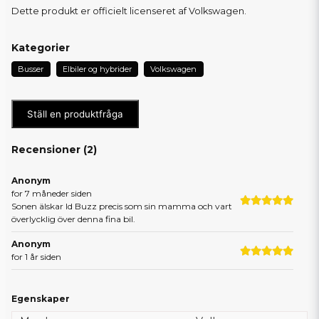
Dette produkt er officielt licenseret af Volkswagen.
Kategorier
Busser
Elbiler og hybrider
Volkswagen
Ställ en produktfråga
Recensioner (
2
)
Anonym
for 7 måneder siden
Sonen älskar Id Buzz precis som sin mamma och vart
överlycklig över denna fina bil.
Anonym
for 1 år siden
Egenskaper