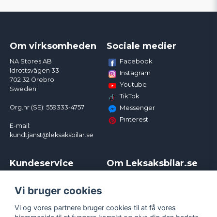
Om virksomheden
Sociale medier
Facebook
NA Stores AB
Idrottsvägen 33
Instagram
702 32 Örebro
Youtube
Sweden
TikTok
Org.nr (SE): 559333-4757
Messenger
Pinterest
E-mail:
kundtjanst@leksaksbilar.se
Kundeservice
Om Leksaksbilar.se
Kontakt
Om os
Kampagner og rabatter
Samarbejder og
Vi bruger cookies
Reklamation
Influencere
Vi og vores partnere bruger cookies til at få vores
Policy chase cars
Handelsbetingelser