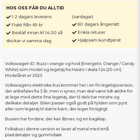
HOS OSS FÅR DU ALLTID
1-2 dagars leverans
(vardagar)
60 dagars ångerrätt
Frakt från 69 kr
Enkla returer
Beställ innan kl 14.00 så
Hjälpsam kundtjänst
skickar vi samma dag
Volkswagen ID. Buzz i orange og hvid (Energetic Orange / Candy
White) som model og legetøj fra Maisto i skala 1:24 (20 cm).
Modelåret er 2023.
Volkswagens elektriske bus kommer her i en fin legetøjsversion,
der anbefales fra 3 år, men vi synes, man skal være lidt ældre for
at lege med dette fine legetøj, der til dels har mindre og
delikate detaljer. Bilen passer også godt på hylden som pynt
eller som legetøj til større børn, der leger forsigtigt.
Bussen har fordøre, der kan åbnes, og en bagklap.
Folkabus i denne version er lavet af metal med små
plastdetaljer og gummidæk.