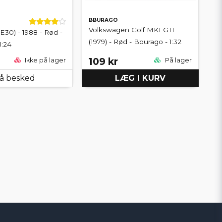
BBURAGO
Volkswagen Golf MK1 GTI
0) - 1988 - Rød -
(1979) - Rød - Bburago - 1:32
1:24
109 kr
Ikke på lager
På lager
å besked
LÆG I KURV