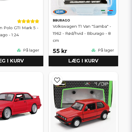
BBURAGO
Volkswagen T1 Van "Samba" -
 Polo GTI Mark 5 -
1962 - Rød/hvid - Bburago - 8
ago - 1:24
cm
55 kr
På lager
På lager
G I KURV
LÆG I KURV