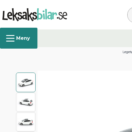
Sø
Legetø