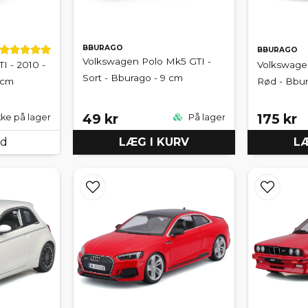
BBURAGO
BBURAGO
Volkswagen Polo Mk5 GTI -
I - 2010 -
Volkswagen
Sort - Bburago - 9 cm
 cm
Rød - Bbur
49 kr
175 kr
kke på lager
På lager
ed
LÆG I KURV
LÆ