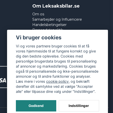
Om Leksaksbilar.se
Om os
Samarbejder og Influencere
Handelsbetingelser
Persondatapolitik
Cookies
Vi bruger cookies
Vi og vores partnere bruger cookies til at få
vores hjemmeside til at fungere korrekt og give
dig den bedste oplevelse. Cookies med
personlige brugerdata bruges til personalisering
af annoncer og markedsføring. Cookies bruges
også til personaliserede og ikke-personaliserede
annoncer og til andre funktioner og analyser.
Læs mere i vores
cookie policy
, og bekræft
derefter dit samtykke ved at vælge "Accepter
alle" eller tilpasse dine valg under "Indstillinger".
Godkend
Indstillinger