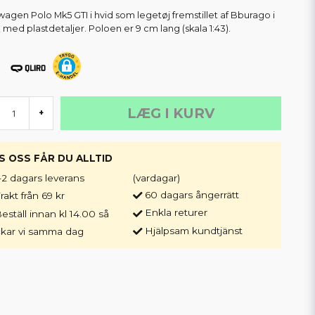
wagen Polo Mk5 GTI i hvid som legetøj fremstillet af Bburago i
 med plastdetaljer. Poloen er 9 cm lang (skala 1:43).
LÆG I KURV
+
S OSS FÅR DU ALLTID
-2 dagars leverans
(vardagar)
60 dagars ångerrätt
rakt från 69 kr
Enkla returer
eställ innan kl 14.00 så
Hjälpsam kundtjänst
ckar vi samma dag