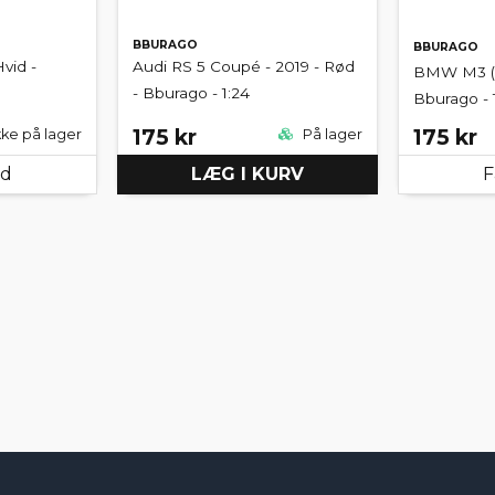
BBURAGO
BBURAGO
vid -
Audi RS 5 Coupé - 2019 - Rød
BMW M3 (E3
- Bburago - 1:24
Bburago - 
175 kr
175 kr
kke på lager
På lager
ed
LÆG I KURV
F