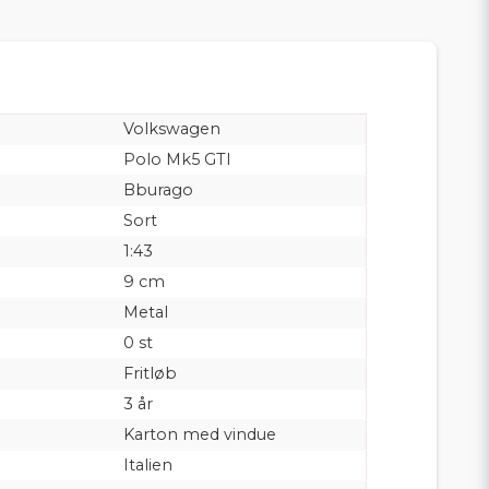
Volkswagen
Polo Mk5 GTI
Bburago
Sort
1:43
9 cm
Metal
0 st
Fritløb
3 år
Karton med vindue
Italien