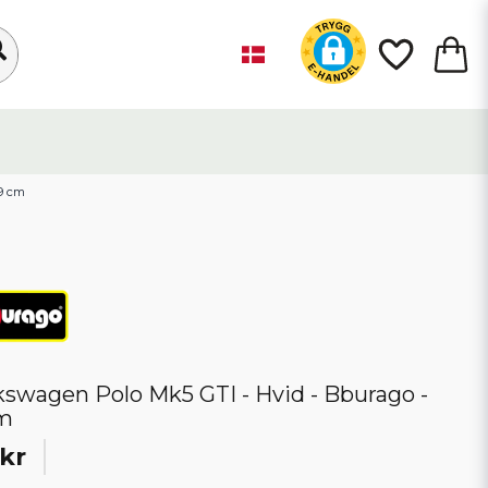
 9 cm
kswagen Polo Mk5 GTI - Hvid - Bburago -
m
kr