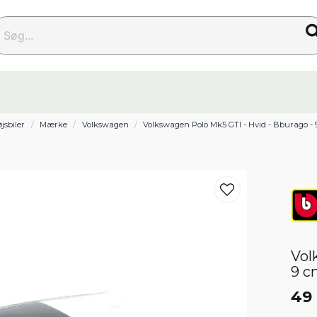
g...
jsbiler
Mærke
Volkswagen
Volkswagen Polo Mk5 GTI - Hvid - Bburago -
Vol
9 c
49 