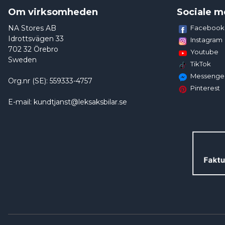
Om virksomheden
Sociale m
NA Stores AB
Facebook
Idrottsvägen 33
Instagram
702 32 Örebro
Youtube
Sweden
TikTok
Messenge
Org.nr (SE): 559333-4757
Pinterest
E-mail: kundtjanst@leksaksbilar.se