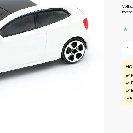
Volks
metal
-
HO
1
F
B
ski