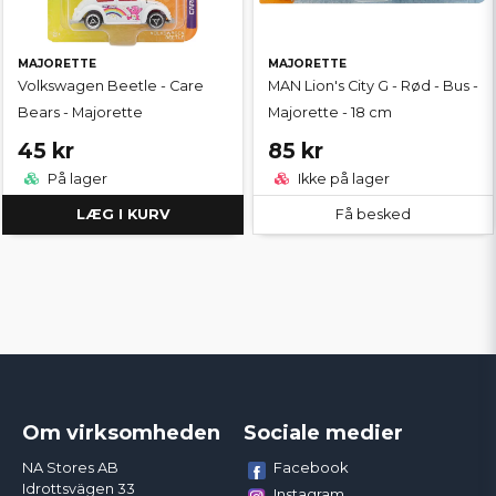
MAJORETTE
MAJORETTE
Volkswagen Beetle - Care
MAN Lion's City G - Rød - Bus -
Bears - Majorette
Majorette - 18 cm
45 kr
85 kr
På lager
Ikke på lager
LÆG I KURV
Få besked
Om virksomheden
Sociale medier
Facebook
NA Stores AB
Idrottsvägen 33
Instagram