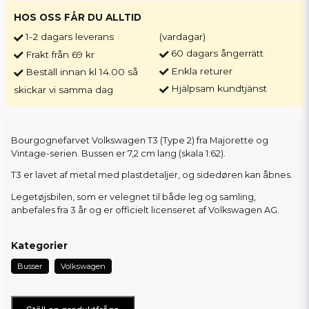
HOS OSS FÅR DU ALLTID
1-2 dagars leverans
(vardagar)
60 dagars ångerrätt
Frakt från 69 kr
Enkla returer
Beställ innan kl 14.00 så
Hjälpsam kundtjänst
skickar vi samma dag
Bourgognefarvet Volkswagen T3 (Type 2) fra Majorette og
Vintage-serien. Bussen er 7,2 cm lang (skala 1:62).
T3 er lavet af metal med plastdetaljer, og sidedøren kan åbnes.
Legetøjsbilen, som er velegnet til både leg og samling,
anbefales fra 3 år og er officielt licenseret af Volkswagen AG.
Kategorier
Busser
Volkswagen