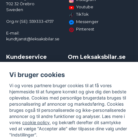
702 32 Örebro
Youtube
Sweden
TikTok
Org.nr (SE): 559333-4757
Messenger
Pinterest
E-mail:
kundtjanst@leksaksbilar.se
Kundeservice
Om Leksaksbilar.se
Kontakt
Om os
Kampagner og rabatter
Samarbejder og
Vi bruger cookies
Reklamation
Influencere
Vi og vores partnere bruger cookies til at få vores
Policy chase cars
Handelsbetingelser
hjemmeside til at fungere korrekt og give dig den bedste
Returnera
Persondatapolitik
oplevelse. Cookies med personlige brugerdata bruges til
Logga in
Cookies
personalisering af annoncer og markedsføring. Cookies
bruges også til personaliserede og ikke-personaliserede
annoncer og til andre funktioner og analyser. Læs mere i
vores
cookie policy
, og bekræft derefter dit samtykke
ved at vælge "Accepter alle" eller tilpasse dine valg under
"Indstillinger".