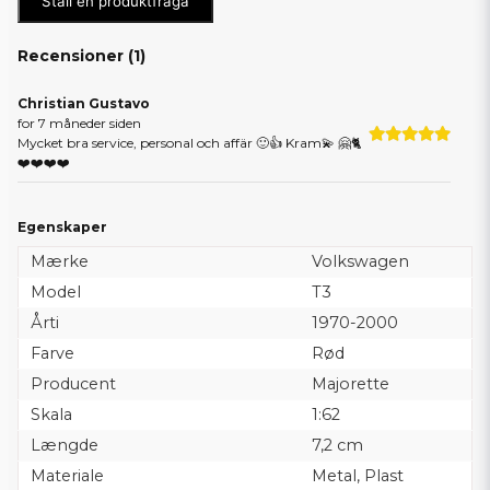
Ställ en produktfråga
Recensioner (
1
)
Christian Gustavo
for 7 måneder siden
Mycket bra service, personal och affär 🙂👍 Kram💫 🤗🐈
❤️❤️❤️❤️
Egenskaper
Mærke
Volkswagen
Model
T3
Årti
1970-2000
Farve
Rød
Producent
Majorette
Skala
1:62
Længde
7,2 cm
Materiale
Metal, Plast