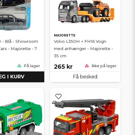
MAJORETTE
 - Blå - Showroom
Volvo L350H + FH16 Vogn
rs - Majorette - 7
med anhænger - Majorette -
35 cm
265 kr
På lager
Ikke på lager
G I KURV
Få besked