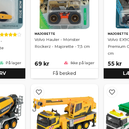
MAJORETTE
MAJORETTE
Volvo Hauler - Monster
Volvo EX90
-
Rockerz - Majorette - 7,5 cm
Premium Ca
te
cm
69 kr
55 kr
På lager
Ikke på lager
URV
Få besked
LÆ