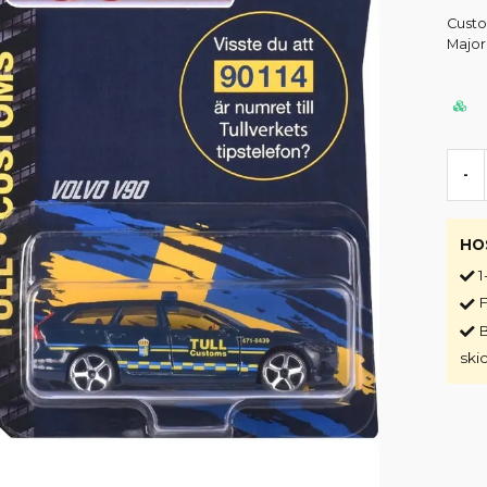
Custo
Majore
-
HO
1
F
B
ski