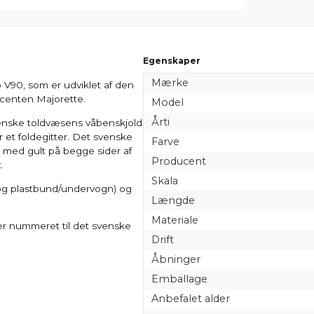
Egenskaper
Mærke
o V90, som er udviklet af den
centen Majorette.
Model
Årti
venske toldvæsens våbenskjold
r et foldegitter. Det svenske
Farve
 med gult på begge sider af
Producent
.
Skala
i og plastbund/undervogn) og
Længde
Materiale
 er nummeret til det svenske
Drift
Åbninger
Emballage
Anbefalet alder