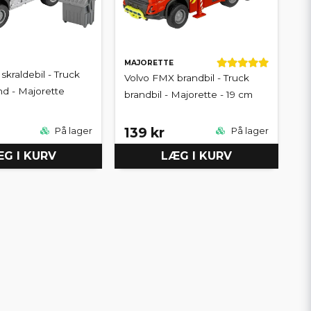
MAJORETTE
skraldebil - Truck
Volvo FMX brandbil - Truck
d - Majorette
brandbil - Majorette - 19 cm
139 kr
På lager
På lager
G I KURV
LÆG I KURV