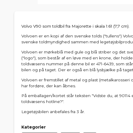
Volvo V90 som toldbil fra Majorette i skala 1:61 (7,7 cm).
Volvoen er en kopi af den svenske tolds ("tullens") Volv
svenske toldmyndighed sammen med legetøjsbilprodu
Volvoen er mørkeblå med gule og blå striber og det s
("logo"), som består af en løve med en krone, der holde
toldvæsens nummer på denne bil er 471-6439, som står
bilen og på taget. Der er også en blå lysbjælke på taget
Volvoen er fremstillet af metal og plast (metalkarosser
har fordøre, der kan åbnes.
På emballagen/kortet står teksten "Vidste du, at 90114
toldvæsens hotline?".
Legetøjsbilen anbefales fra 3 år.
Kategorier