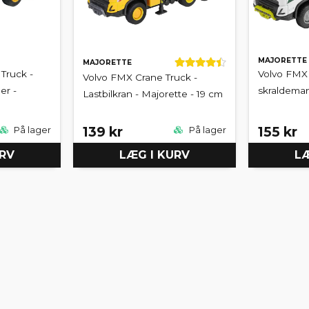
MAJORETTE
MAJORETTE
Truck -
Volvo FMX 
Volvo FMX Crane Truck -
er -
skraldeman
Lastbilkran - Majorette - 19 cm
139 kr
155 kr
På lager
På lager
URV
LÆG I KURV
LÆ