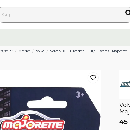
g...
tøjsbiler
Mærke
Volvo
Volvo V90 - Tullverket - Tull / Customs - Majorette - 1
Vol
Majo
45 