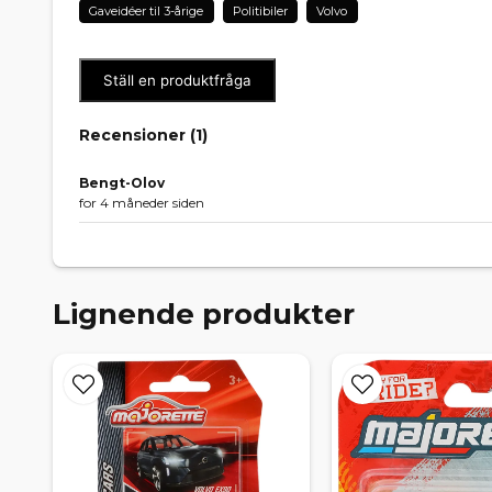
Gaveidéer til 3-årige
Politibiler
Volvo
Ställ en produktfråga
Recensioner (
1
)
Bengt-Olov
for 4 måneder siden
Lignende produkter