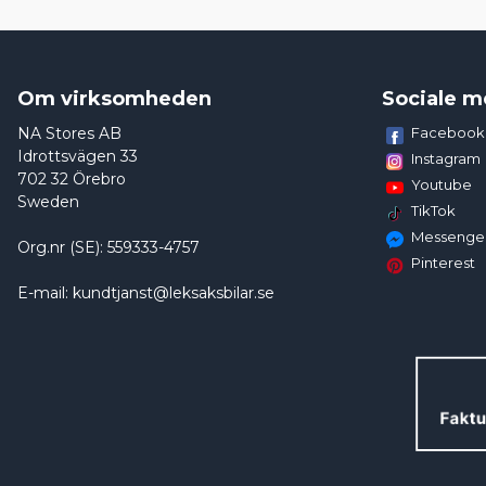
Om virksomheden
Sociale m
NA Stores AB
Facebook
Idrottsvägen 33
Instagram
702 32 Örebro
Youtube
Sweden
TikTok
Messenge
Org.nr (SE): 559333-4757
Pinterest
E-mail: kundtjanst@leksaksbilar.se