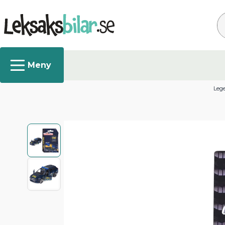
Sø
Lege