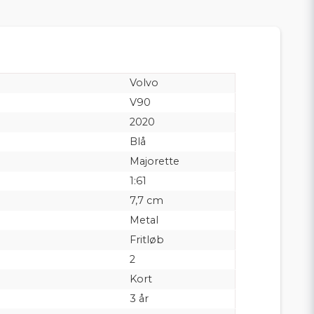
Volvo
V90
2020
Blå
Majorette
1:61
7,7 cm
Metal
Fritløb
2
Kort
3 år