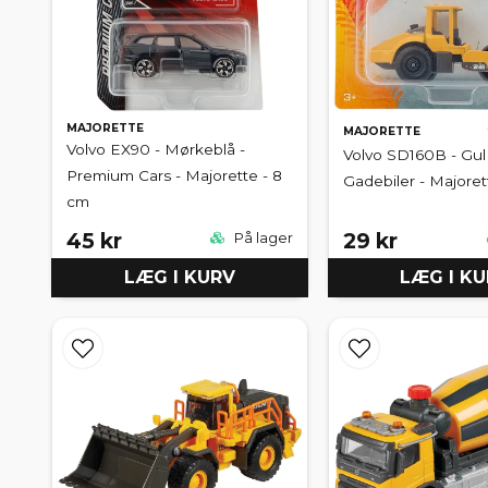
MAJORETTE
MAJORETTE
Volvo EX90 - Mørkeblå -
Volvo SD160B - Gul 
Premium Cars - Majorette - 8
Gadebiler - Majoret
cm
45 kr
29 kr
På lager
LÆG I KURV
LÆG I K