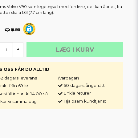
ms Volvo V90 som legetøjsbil med fordøre, der kan åbnes, fra
tte i skala 1:61 (7,7 cm lang).
LÆG I KURV
+
S OSS FÅR DU ALLTID
-2 dagars leverans
(vardagar)
60 dagars ångerrätt
rakt från 69 kr
Enkla returer
eställ innan kl 14.00 så
Hjälpsam kundtjänst
ckar vi samma dag