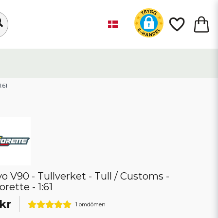
:61
vo V90 - Tullverket - Tull / Customs -
rette - 1:61
kr
1 omdömen