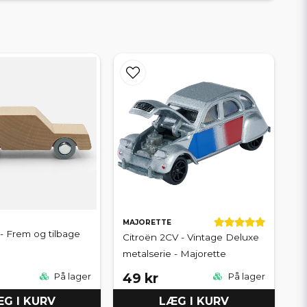
MAJORETTE
- Frem og tilbage
Citroën 2CV - Vintage Deluxe
metalserie - Majorette
49 kr
På lager
På lager
G I KURV
LÆG I KURV