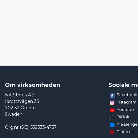
Om virksomheden
Sociale m
NA Stores AB
Facebook
Idrottsvägen 33
Instagram
702 32 Örebro
Youtube
Sweden
TikTok
Messenge
Org.nr (SE): 559333-4757
Pinterest