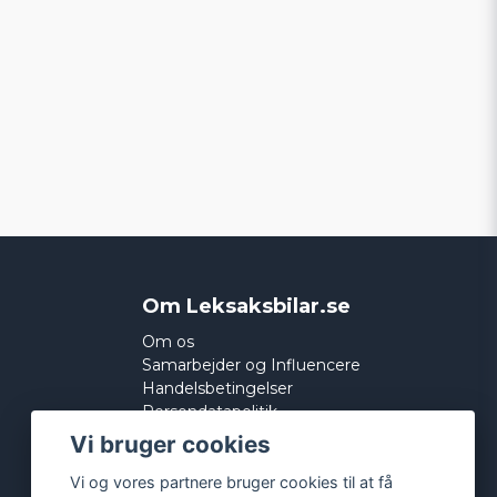
Om Leksaksbilar.se
Om os
Samarbejder og Influencere
Handelsbetingelser
Persondatapolitik
Cookies
Vi bruger cookies
Vi og vores partnere bruger cookies til at få