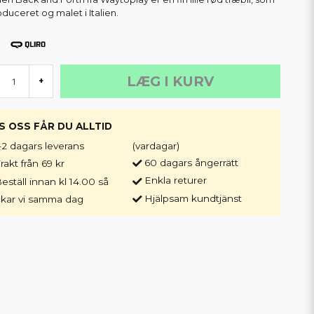
oduceret og malet i Italien.
LÆG I KURV
+
S OSS FÅR DU ALLTID
-2 dagars leverans
(vardagar)
60 dagars ångerrätt
rakt från 69 kr
Enkla returer
eställ innan kl 14.00 så
Hjälpsam kundtjänst
ckar vi samma dag