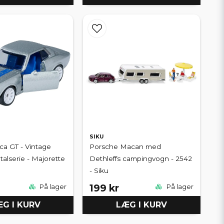
SIKU
ica GT - Vintage
Porsche Macan med
alserie - Majorette
Dethleffs campingvogn - 2542
- Siku
199 kr
På lager
På lager
G I KURV
LÆG I KURV