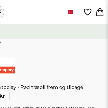
e
toplay - Rød træbil frem og tilbage
kr
len Back and Forth fra Waytoplay er en fin lille rød træbil, som