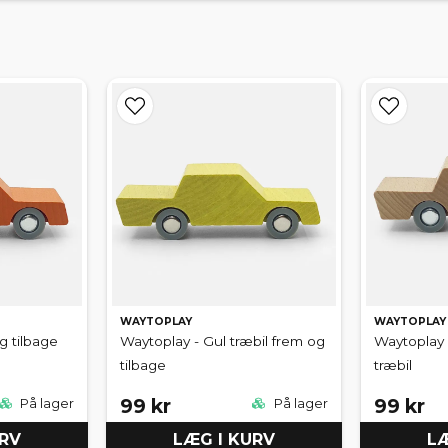
WAYTOPLAY
WAYTOPLAY
g tilbage
Waytoplay - Gul træbil frem og
Waytoplay 
tilbage
træbil
99 kr
99 kr
På lager
På lager
URV
LÆG I KURV
LÆ