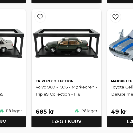
TRIPLE9 COLLECTION
MAJORETTE
Volvo 960 - 1996 - Mørkegrøn -
Toyota Cel
e9
Triple9 Collection - 1:18
Deluxe met
685 kr
49 kr
På lager
På lager
URV
LÆG I KURV
LÆ