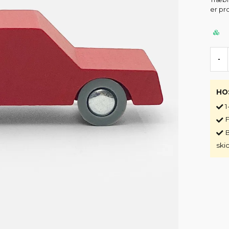
er pr
-
HO
1
F
B
ski