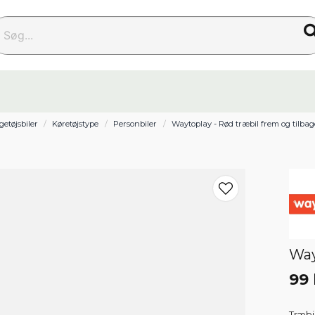
g...
getøjsbiler
Køretøjstype
Personbiler
Waytoplay - Rød træbil frem og tilbag
Way
99 
Træbi