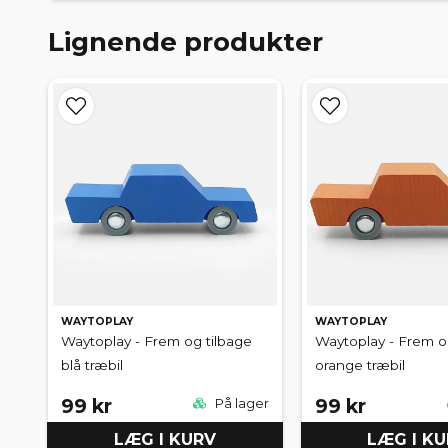
Lignende produkter
WAYTOPLAY
WAYTOPLAY
Waytoplay - Frem og tilbage
Waytoplay - Frem o
blå træbil
orange træbil
99 kr
99 kr
På lager
LÆG I KURV
LÆG I K