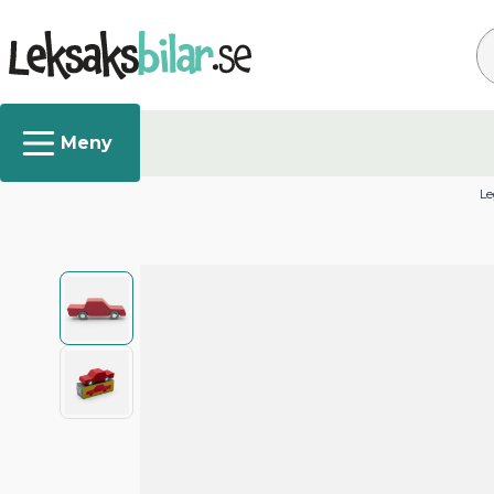
Sø
Le