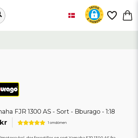
aha FJR 1300 AS - Sort - Bburago - 1:18
kr
1 omdömen
motorcykel, der forestiller en sort Yamaha FJR 1300 AS fra