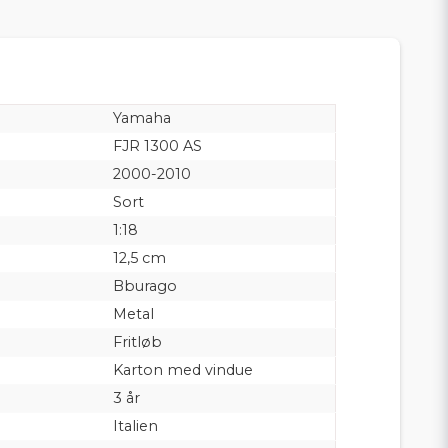
Yamaha
FJR 1300 AS
2000-2010
Sort
1:18
12,5 cm
Bburago
Metal
Fritløb
Karton med vindue
3 år
Italien