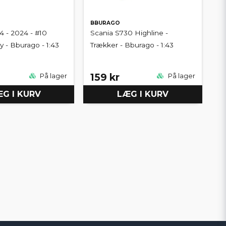
BBURAGO
4 - 2024 - #10
Scania S730 Highline -
y - Bburago - 1:43
Trækker - Bburago - 1:43
159 kr
På lager
På lager
G I KURV
LÆG I KURV