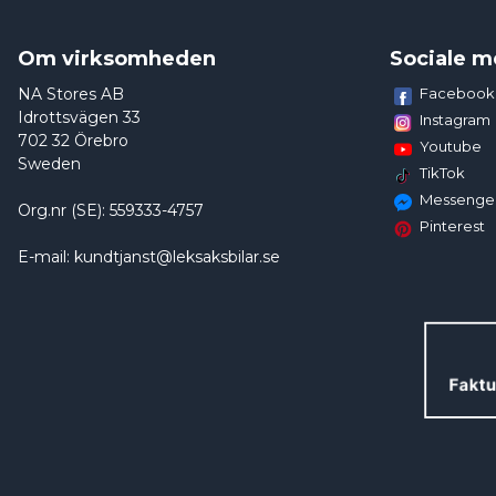
Om virksomheden
Sociale m
NA Stores AB
Facebook
Idrottsvägen 33
Instagram
702 32 Örebro
Youtube
Sweden
TikTok
Messenge
Org.nr (SE): 559333-4757
Pinterest
E-mail: kundtjanst@leksaksbilar.se