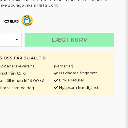
nske Bburago i skala 1:18 (12,5 cm).
LÆG I KURV
+
S OSS FÅR DU ALLTID
-2 dagars leverans
(vardagar)
60 dagars ångerrätt
rakt från 69 kr
Enkla returer
eställ innan kl 14.00 så
Hjälpsam kundtjänst
ckar vi samma dag