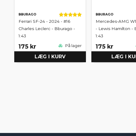
BBURAGO
BBURAGO
Ferrari SF-24 - 2024 - #16
Mercedes-AMG W15
Charles Leclerc - Bburago -
- Lewis Hamilton - 
1:43
1:43
175 kr
175 kr
På lager
LÆG I KURV
LÆG I K