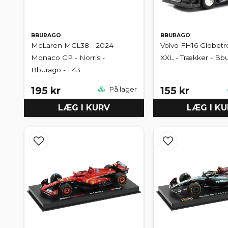
BBURAGO
BBURAGO
McLaren MCL38 - 2024
Volvo FH16 Globetr
Monaco GP - Norris -
XXL - Trækker - Bbu
Bburago - 1:43
195 kr
155 kr
På lager
LÆG I KURV
LÆG I K