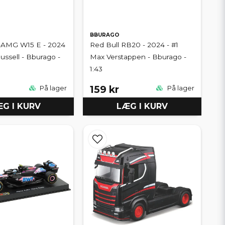
BBURAGO
AMG W15 E - 2024
Red Bull RB20 - 2024 - #1
ussell - Bburago -
Max Verstappen - Bburago -
1:43
159 kr
På lager
På lager
G I KURV
LÆG I KURV