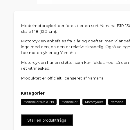
Modelmotorcykel, der forestiller en sort Yamaha FJR 130
skala 1:18 (12,5 cm).
Motorcyklen anbefales fra 3 år og opefter, men vi anbefal
lege med den, da den er relativt skrøbelig. Også velegn
lide motorcykler og Yamaha.
Motorcyklen har en støtte, som kan foldes ned, så den k
i et vitrineskab.
Produktet er officielt licenseret af Yamaha.
Kategorier
Modelbiler skala 1:18
Modelbiler
Motorcykler
Yamaha
Ställ en produktfråga