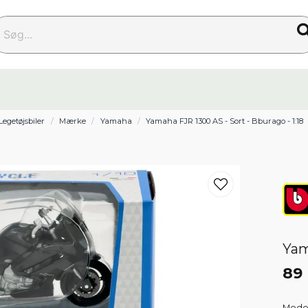
g...
Legetøjsbiler
Mærke
Yamaha
Yamaha FJR 1300 AS - Sort - Bburago - 1:18
Yam
89 
Model