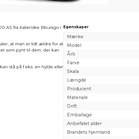
Egenskaper
0 AS fra italienske Bburago i
Mærke
er, at man er lidt ældre for at
Model
et som pynt til dem, der kan
Årti
Farve
an stå på f.eks. en hylde eller
Skala
Længde
Producent
Materiale
Drift
Emballage
Anbefalet alder
Brandets hjemland