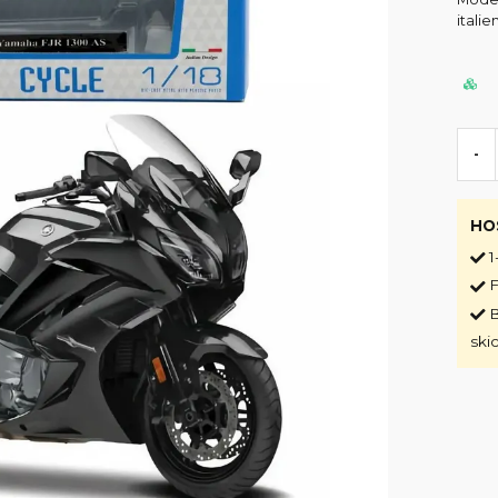
italie
-
HO
1
F
B
ski