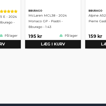
BBURAGO
BBURAGO
McLaren MCL38 - 2024
Alpine A52
 E - 2024
Monaco GP - Piastri -
Pierre Gasl
Bburago -
Bburago - 1:43
195 kr
159 kr
På lager
På lager
URV
LÆG I KURV
LÆ