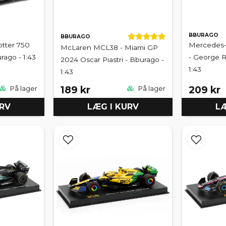
BBURAGO
BBURAGO
otter 750
Mercedes-
McLaren MCL38 - Miami GP
rago - 1:43
- George R
2024 Oscar Piastri - Bburago -
1:43
1:43
189 kr
209 kr
På lager
På lager
URV
LÆG I KURV
LÆ