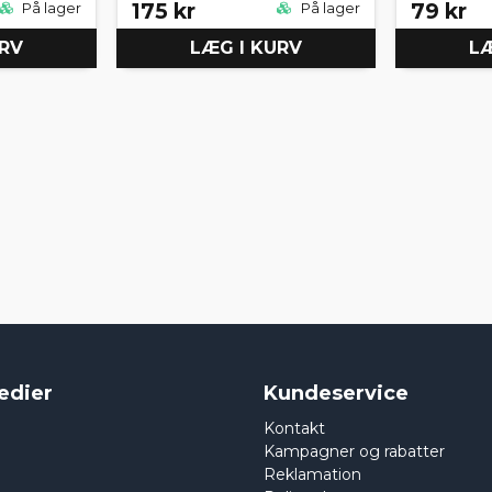
175 kr
79 kr
På lager
På lager
URV
LÆG I KURV
LÆ
edier
Kundeservice
Kontakt
Kampagner og rabatter
Reklamation