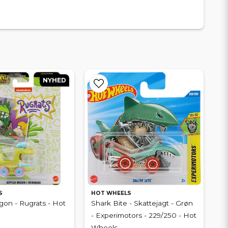
NYHED
S
HOT WHEELS
on - Rugrats - Hot
Shark Bite - Skattejagt - Grøn
- Experimotors - 229/250 - Hot
Wheels