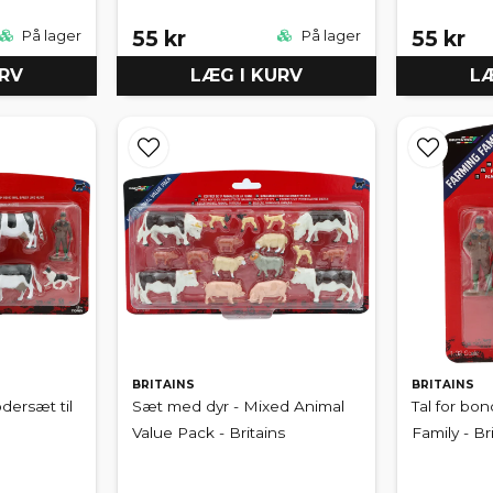
55 kr
55 kr
På lager
På lager
URV
LÆG I KURV
LÆ
BRITAINS
BRITAINS
dersæt til
Sæt med dyr - Mixed Animal
Tal for bo
Value Pack - Britains
Family - Br