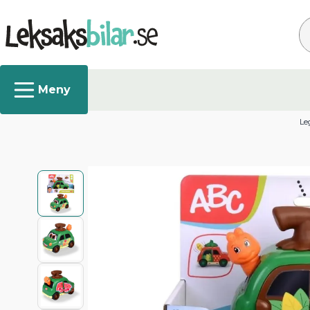
Sø
Le