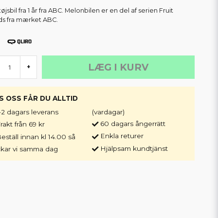
jsbil fra 1 år fra ABC. Melonbilen er en del af serien Fruit
ds fra mærket ABC.
LÆG I KURV
+
S OSS FÅR DU ALLTID
-2 dagars leverans
(vardagar)
60 dagars ångerrätt
rakt från 69 kr
Enkla returer
eställ innan kl 14.00 så
Hjälpsam kundtjänst
ckar vi samma dag