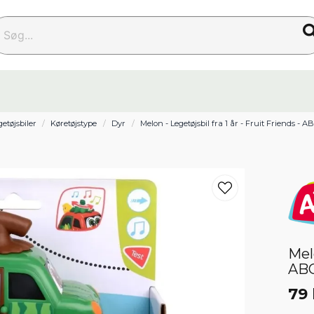
g...
getøjsbiler
Køretøjstype
Dyr
Melon - Legetøjsbil fra 1 år - Fruit Friends - A
Melo
AB
79 