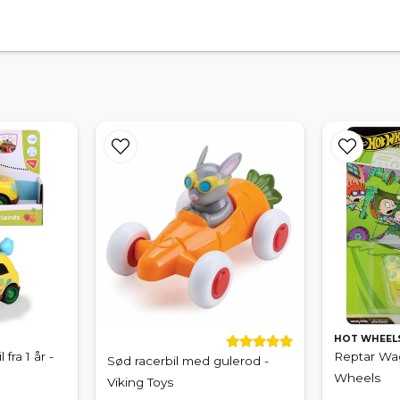
HOT WHEEL
fra 1 år -
Reptar Wag
Sød racerbil med gulerod -
Wheels
Viking Toys