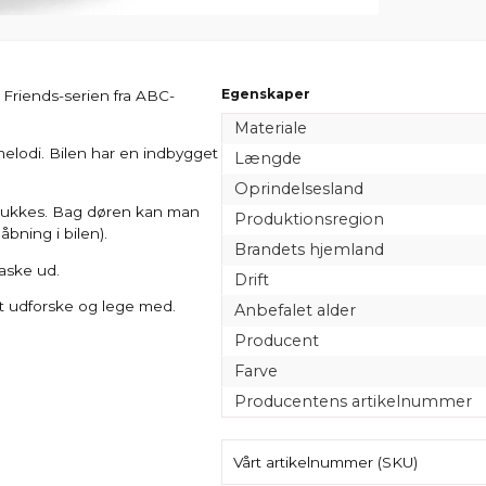
Egenskaper
t Friends-serien fra ABC-
Materiale
melodi. Bilen har en indbygget
Længde
Oprindelsesland
g lukkes. Bag døren kan man
Produktionsregion
bning i bilen).
Brandets hjemland
aske ud.
Drift
t udforske og lege med.
Anbefalet alder
Producent
Farve
Producentens artikelnummer
Vårt artikelnummer (SKU)