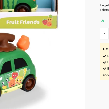
Legetø
Frien
-
HO
1
F
B
ski