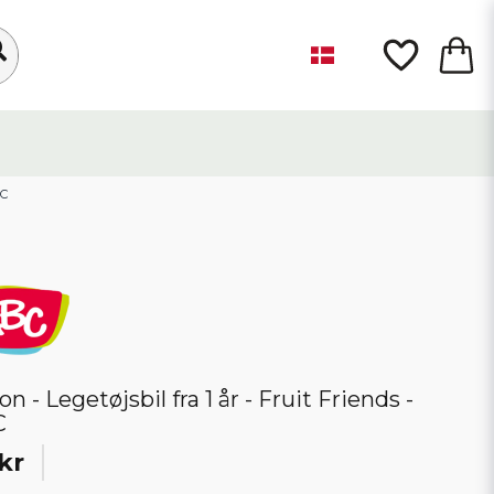
BC
n - Legetøjsbil fra 1 år - Fruit Friends -
C
kr