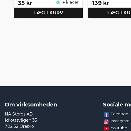
35 kr
139 kr
På lager
LÆG I KURV
LÆG I K
Om virksomheden
Sociale m
NA Stores AB
Facebook
Idrottsvägen 33
Instagram
702 32 Örebro
Youtube