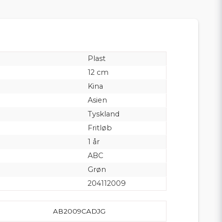
Plast
12 cm
Kina
Asien
Tyskland
Fritløb
1 år
ABC
Grøn
204112009
AB2009CADJG