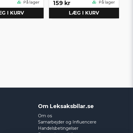
159 kr
På lager
På lager
G I KURV
LÆG I KURV
Om Leksaksbilar.se
Om os
Samarbejder og Influencere
Handelsbetingelser