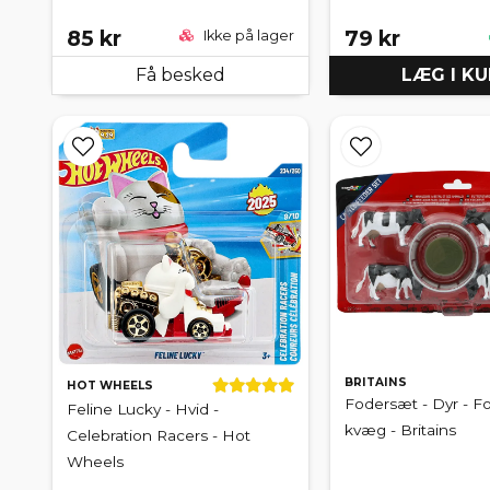
85 kr
79 kr
Ikke på lager
Få besked
LÆG I K
BRITAINS
HOT WHEELS
Fodersæt - Dyr - Fo
Feline Lucky - Hvid -
kvæg - Britains
Celebration Racers - Hot
Wheels