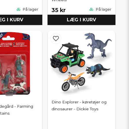
35 kr
På lager
På lager
G I KURV
LÆG I KURV
Dino Explorer - køretøjer og
ndegård - Farming
dinosaurer - Dickie Toys
itains