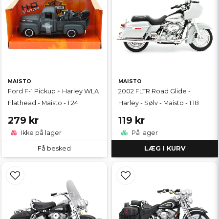
MAISTO
MAISTO
Ford F-1 Pickup + Harley WLA
2002 FLTR Road Glide -
Flathead - Maisto - 1:24
Harley - Sølv - Maisto - 1:18
279 kr
119 kr
Ikke på lager
På lager
Få besked
LÆG I KURV