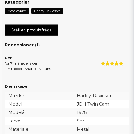
Kategorier
Motorcykler
Harley-Davidson
Ställ en produktfråga
Recensioner (
1
)
Per
for 7 måneder siden
Fin modell. Snabb leverans
Egenskaper
Mærke
Harley-Davidson
Model
JDH Twin Cam
Modelår
1928
Farve
Sort
Materiale
Metal