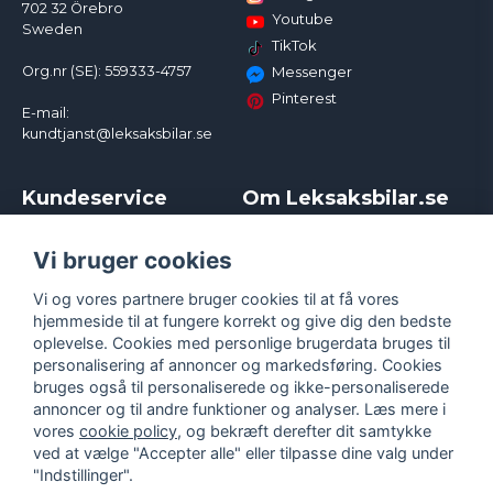
702 32 Örebro
Youtube
Sweden
TikTok
Org.nr (SE): 559333-4757
Messenger
Pinterest
E-mail:
kundtjanst@leksaksbilar.se
Kundeservice
Om Leksaksbilar.se
Kontakt
Om os
Kampagner og rabatter
Samarbejder og
Vi bruger cookies
Reklamation
Influencere
Vi og vores partnere bruger cookies til at få vores
Policy chase cars
Handelsbetingelser
hjemmeside til at fungere korrekt og give dig den bedste
Returnera
Persondatapolitik
oplevelse. Cookies med personlige brugerdata bruges til
Logga in
Cookies
personalisering af annoncer og markedsføring. Cookies
bruges også til personaliserede og ikke-personaliserede
annoncer og til andre funktioner og analyser. Læs mere i
vores
cookie policy
, og bekræft derefter dit samtykke
ved at vælge "Accepter alle" eller tilpasse dine valg under
"Indstillinger".