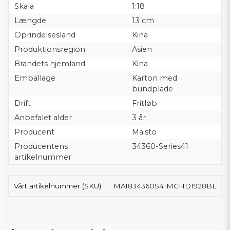
Skala
1:18
Længde
13 cm
Oprindelsesland
Kina
Produktionsregion
Asien
Brandets hjemland
Kina
Emballage
Karton med
bundplade
Drift
Fritløb
Anbefalet alder
3 år
Producent
Maisto
Producentens
34360-Series41
artikelnummer
Vårt artikelnummer (SKU)
MA1834360S41MCHD1928BL