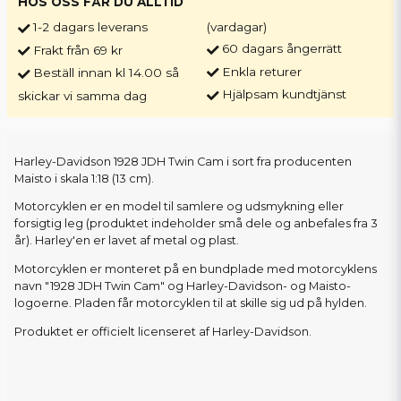
HOS OSS FÅR DU ALLTID
1-2 dagars leverans
(vardagar)
60 dagars ångerrätt
Frakt från 69 kr
Enkla returer
Beställ innan kl 14.00 så
Hjälpsam kundtjänst
skickar vi samma dag
Harley-Davidson 1928 JDH Twin Cam i sort fra producenten
Maisto i skala 1:18 (13 cm).
Motorcyklen er en model til samlere og udsmykning eller
forsigtig leg (produktet indeholder små dele og anbefales fra 3
år). Harley'en er lavet af metal og plast.
Motorcyklen er monteret på en bundplade med motorcyklens
navn "1928 JDH Twin Cam" og Harley-Davidson- og Maisto-
logoerne. Pladen får motorcyklen til at skille sig ud på hylden.
Produktet er officielt licenseret af Harley-Davidson.