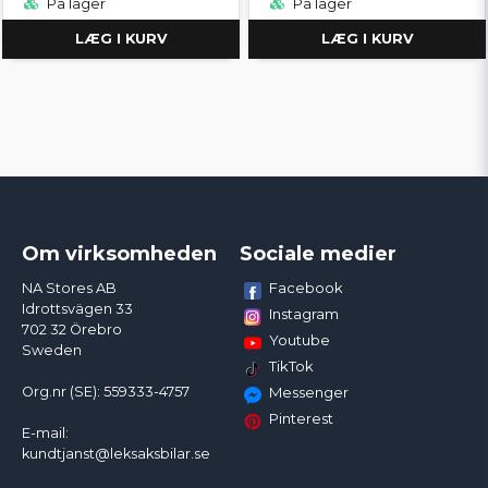
På lager
På lager
LÆG I KURV
LÆG I KURV
Om virksomheden
Sociale medier
Facebook
NA Stores AB
Idrottsvägen 33
Instagram
702 32 Örebro
Youtube
Sweden
TikTok
Org.nr (SE): 559333-4757
Messenger
Pinterest
E-mail:
kundtjanst@leksaksbilar.se