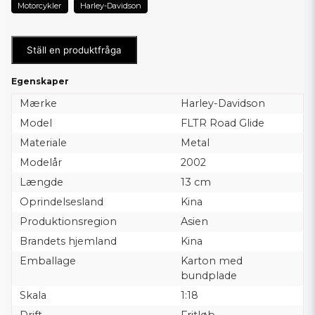
Motorcykler
Harley-Davidson
Ställ en produktfråga
Egenskaper
Mærke
Harley-Davidson
Model
FLTR Road Glide
Materiale
Metal
Modelår
2002
Længde
13 cm
Oprindelsesland
Kina
Produktionsregion
Asien
Brandets hjemland
Kina
Emballage
Karton med
bundplade
Skala
1:18