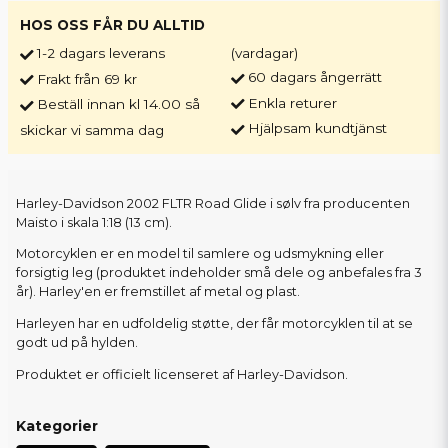
HOS OSS FÅR DU ALLTID
1-2 dagars leverans
(vardagar)
60 dagars ångerrätt
Frakt från 69 kr
Enkla returer
Beställ innan kl 14.00 så
Hjälpsam kundtjänst
skickar vi samma dag
Harley-Davidson 2002 FLTR Road Glide i sølv fra producenten
Maisto i skala 1:18 (13 cm).
Motorcyklen er en model til samlere og udsmykning eller
forsigtig leg (produktet indeholder små dele og anbefales fra 3
år). Harley'en er fremstillet af metal og plast.
Harleyen har en udfoldelig støtte, der får motorcyklen til at se
godt ud på hylden.
Produktet er officielt licenseret af Harley-Davidson.
Kategorier