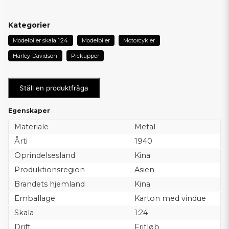
Kategorier
Modelbiler skala 1:24
Modelbiler
Motorcykler
Harley-Davidson
Pickupper
Ställ en produktfråga
Egenskaper
Materiale
Metal
Årti
1940
Oprindelsesland
Kina
Produktionsregion
Asien
Brandets hjemland
Kina
Emballage
Karton med vindue
Skala
1:24
Drift
Fritløb