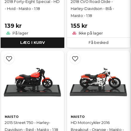
2018 Forty-Eight Special - HD
2018 CVO Road Glide -
- Hvid - Maisto - 1:18
Harley-Davidson - Blå -
Maisto - 1:18
139 kr
155 kr
På lager
Ikke på lager
LÆG I KURV
Få besked
MAISTO
MAISTO
2015 Street 750 - Harley-
HD Motorcykler 2016
Davidson - Rød - Maisto - 1:18
Breakout - Orange - Maisto -