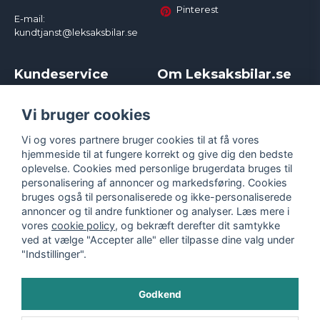
Pinterest
E-mail:
kundtjanst@leksaksbilar.se
Kundeservice
Om Leksaksbilar.se
Kontakt
Om os
Kampagner og rabatter
Samarbejder og
Vi bruger cookies
Reklamation
Influencere
Vi og vores partnere bruger cookies til at få vores
Policy chase cars
Handelsbetingelser
hjemmeside til at fungere korrekt og give dig den bedste
Returnera
Persondatapolitik
oplevelse. Cookies med personlige brugerdata bruges til
Logga in
Cookies
personalisering af annoncer og markedsføring. Cookies
bruges også til personaliserede og ikke-personaliserede
annoncer og til andre funktioner og analyser. Læs mere i
vores
cookie policy
, og bekræft derefter dit samtykke
ved at vælge "Accepter alle" eller tilpasse dine valg under
"Indstillinger".
Godkend