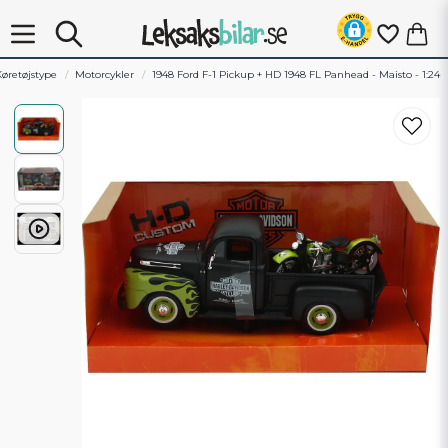
Køretøjstype
Motorcykler
1948 Ford F-1 Pickup + HD 1948 FL Panhead - Maisto - 1:24