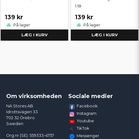
1:18
139 kr
139 kr
På lager
På lager
LÆG I KURV
LÆG I KURV
Om virksomheden
Sociale medier
Facebook
NA Stores AB
Idrottsvägen 33
Instagram
702 32 Örebro
Youtube
Sweden
TikTok
Org.nr (SE): 559333-4757
Messenger