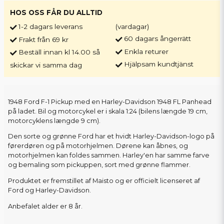
HOS OSS FÅR DU ALLTID
1-2 dagars leverans
(vardagar)
60 dagars ångerrätt
Frakt från 69 kr
Enkla returer
Beställ innan kl 14.00 så
Hjälpsam kundtjänst
skickar vi samma dag
1948 Ford F-1 Pickup med en Harley-Davidson 1948 FL Panhead
på ladet. Bil og motorcykel er i skala 1:24 (bilens længde 19 cm,
motorcyklens længde 9 cm).
Den sorte og grønne Ford har et hvidt Harley-Davidson-logo på
førerdøren og på motorhjelmen. Dørene kan åbnes, og
motorhjelmen kan foldes sammen. Harley'en har samme farve
og bemaling som pickuppen, sort med grønne flammer.
Produktet er fremstillet af Maisto og er officielt licenseret af
Ford og Harley-Davidson.
Anbefalet alder er 8 år.