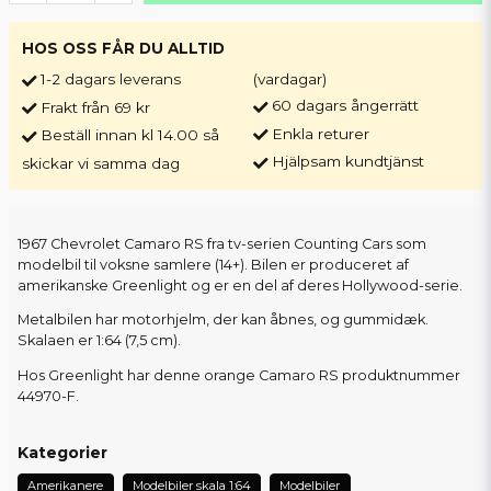
HOS OSS FÅR DU ALLTID
1-2 dagars leverans
(vardagar)
60 dagars ångerrätt
Frakt från 69 kr
Enkla returer
Beställ innan kl 14.00 så
Hjälpsam kundtjänst
skickar vi samma dag
1967 Chevrolet Camaro RS fra tv-serien Counting Cars som
modelbil til voksne samlere (14+). Bilen er produceret af
amerikanske Greenlight og er en del af deres Hollywood-serie.
Metalbilen har motorhjelm, der kan åbnes, og gummidæk.
Skalaen er 1:64 (7,5 cm).
Hos Greenlight har denne orange Camaro RS produktnummer
44970-F.
Kategorier
Amerikanere
Modelbiler skala 1:64
Modelbiler