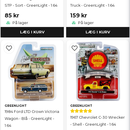
STP - Sort - GreenLight - 1:64
Truck - GreenLight - 1:64
85 kr
159 kr
På lager
På lager
LÆG I KURV
LÆG I KURV
GREENLIGHT
GREENLIGHT
1984 Ford LTD Crown Victoria
1967 Chevrolet C-30 Wrecker
Wagon - Blå - GreenLight -
- Shell - GreenLight - 1:64
1:64