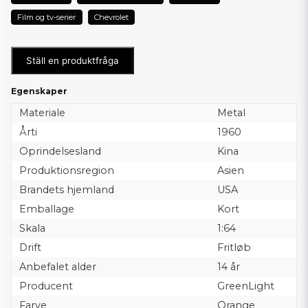
Film og tv-serier
Chevrolet
Ställ en produktfråga
Egenskaper
Materiale
Metal
Årti
1960
Oprindelsesland
Kina
Produktionsregion
Asien
Brandets hjemland
USA
Emballage
Kort
Skala
1:64
Drift
Fritløb
Anbefalet alder
14 år
Producent
GreenLight
Farve
Orange