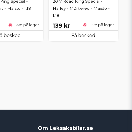
King Special -
2017 Road King Special -
t - Maisto - 1:18
Harley - Mørkerød - Maisto -
1:18
139 kr
Ikke på lager
Ikke på lager
å besked
Få besked
Om Leksaksbilar.se