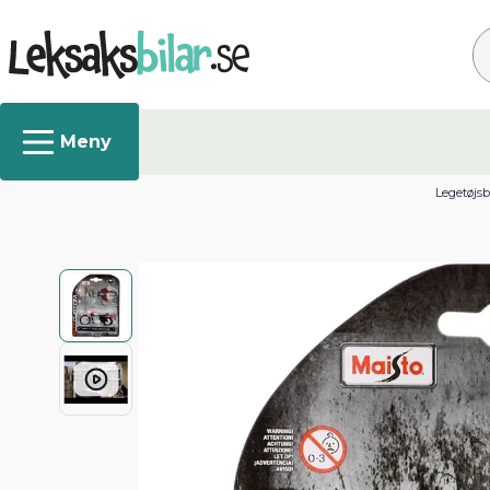
Sø
Legetøjsb