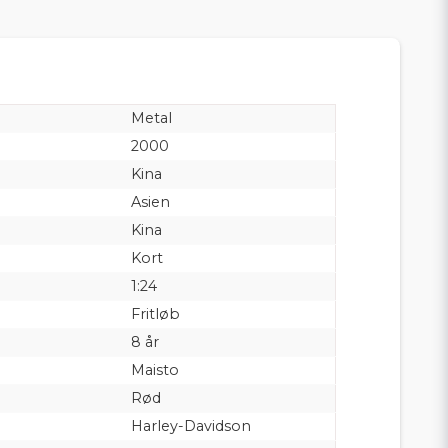
Metal
2000
Kina
Asien
Kina
Kort
1:24
Fritløb
8 år
Maisto
Rød
Harley-Davidson