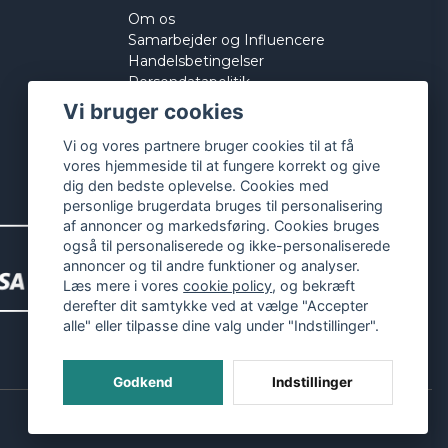
Om os
Samarbejder og Influencere
Handelsbetingelser
Persondatapolitik
Cookies
Vi bruger cookies
Vi og vores partnere bruger cookies til at få
vores hjemmeside til at fungere korrekt og give
dig den bedste oplevelse. Cookies med
personlige brugerdata bruges til personalisering
af annoncer og markedsføring. Cookies bruges
også til personaliserede og ikke-personaliserede
annoncer og til andre funktioner og analyser.
Læs mere i vores
cookie policy
, og bekræft
derefter dit samtykke ved at vælge "Accepter
alle" eller tilpasse dine valg under "Indstillinger".
Godkend
Indstillinger