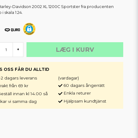
arley-Davidson 2002 XL 1200C Sportster fra producenten
 i skala 1:24.
LÆG I KURV
+
S OSS FÅR DU ALLTID
-2 dagars leverans
(vardagar)
60 dagars ångerrätt
rakt från 69 kr
Enkla returer
eställ innan kl 14.00 så
Hjälpsam kundtjänst
ckar vi samma dag