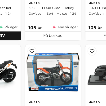
MAISTO
MAISTO
Stalker -
1962 FLH Duo Glide - Harley-
1948 FL Pa
o - 1:24
Davidson - Sort - Maisto - 1:24
Davidson - 
105 kr
105 kr
På lager
Ikke på lager
URV
Få besked
F
MAISTO
MAISTO