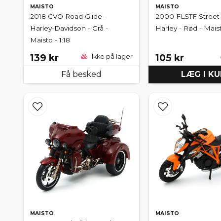
MAISTO
MAISTO
2018 CVO Road Glide -
2000 FLSTF Street 
Harley-Davidson - Grå -
Harley - Rød - Maist
Maisto - 1:18
139 kr
105 kr
Ikke på lager
Få besked
LÆG I K
MAISTO
MAISTO