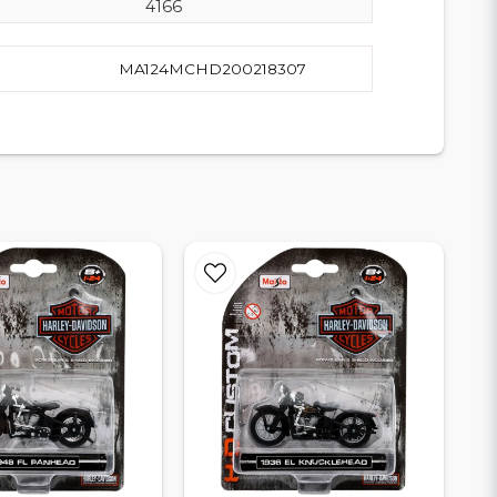
4166
MA124MCHD200218307