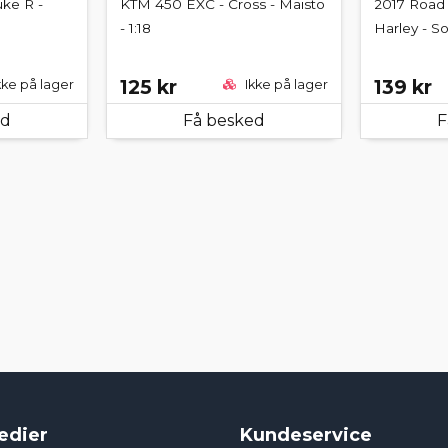
ke R -
KTM 450 EXC - Cross - Maisto
2017 Road 
- 1:18
Harley - Sor
125 kr
139 kr
kke på lager
Ikke på lager
ed
Få besked
F
edier
Kundeservice