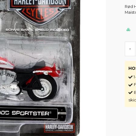
Rød H
Maisto
-
HO
1
F
B
ski