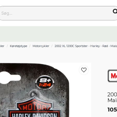
g...
iler
Køretøjstype
Motorcykler
2002 XL 1200C Sportster - Harley - Rød - Maist
200
Mai
105