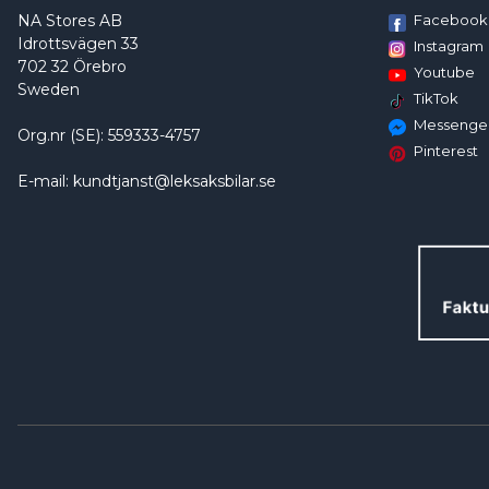
NA Stores AB
Facebook
Idrottsvägen 33
Instagram
702 32 Örebro
Youtube
Sweden
TikTok
Messenge
Org.nr (SE): 559333-4757
Pinterest
E-mail: kundtjanst@leksaksbilar.se