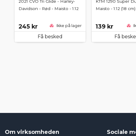
2021 CVO Tri Glide - Harley-
KTM 1290 Super Du
Davidson - Rød - Maisto - 1:12
Maisto - 1:12 (18 cm)
245 kr
139 kr
Ikke på lager
I
Få besked
Få besk
Om virksomheden
Sociale m