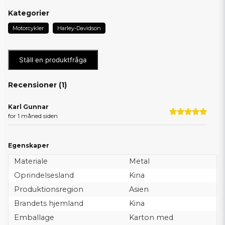
Kategorier
Motorcykler
Harley-Davidson
Ställ en produktfråga
Recensioner (
1
)
Karl Gunnar
for 1 måned siden
Egenskaper
Materiale
Metal
Oprindelsesland
Kina
Produktionsregion
Asien
Brandets hjemland
Kina
Emballage
Karton med