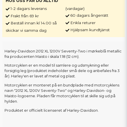
HOS OSS FÅR DU ALLTID
1-2 dagars leverans
(vardagar)
60 dagars ångerrätt
Frakt från 69 kr
Enkla returer
Beställ innan kl 14.00 så
Hjälpsam kundtjänst
skickar vi samma dag
Harley-Davidson 2012 XL 1200V Seventy-Two i mørkeblå metallic
fra producenten Maisto i skala 1:18 (12 cm).
Motorcyklen er en model til samlere og udsmykning eller
forsigtig leg (produktet indeholder små dele og anbefales fra 3
år). Harley'en er lavet af metal og plast.
Motorcyklen er monteret på en bundplade med motorcyklens
navn "2012 XL 1200V Seventy-Two" og Harley-Davidson- og
Maisto-logoerne. Pladen får motorcyklen til at skille sig ud på
hylden.
Produktet er officielt licenseret af Harley-Davidson.