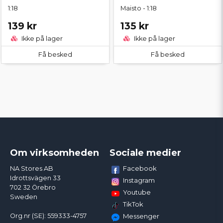
1:18
Maisto - 1:18
139 kr
135 kr
Ikke på lager
Ikke på lager
Få besked
Få besked
Om virksomheden
Sociale medier
Facebook
NA Stores AB
Idrottsvägen 33
Instagram
702 32 Örebro
Youtube
Sweden
TikTok
Org.nr (SE): 559333-4757
Messenger