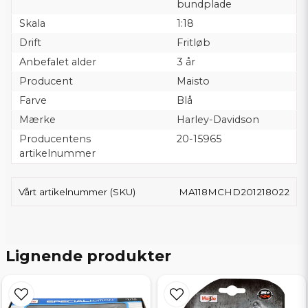
bundplade
Skala
1:18
Drift
Fritløb
Anbefalet alder
3 år
Producent
Maisto
Farve
Blå
Mærke
Harley-Davidson
Producentens
20-15965
artikelnummer
Vårt artikelnummer (SKU)
MA118MCHD201218022
Lignende produkter