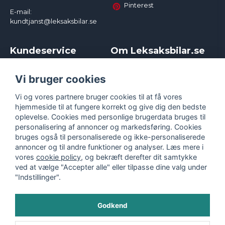
Pinterest
E-mail:
kundtjanst@leksaksbilar.se
Kundeservice
Om Leksaksbilar.se
Kontakt
Om os
Kampagner og rabatter
Samarbejder og
Vi bruger cookies
Reklamation
Influencere
Vi og vores partnere bruger cookies til at få vores
Policy chase cars
Handelsbetingelser
hjemmeside til at fungere korrekt og give dig den bedste
Returnera
Persondatapolitik
oplevelse. Cookies med personlige brugerdata bruges til
Logga in
Cookies
personalisering af annoncer og markedsføring. Cookies
bruges også til personaliserede og ikke-personaliserede
annoncer og til andre funktioner og analyser. Læs mere i
vores
cookie policy
, og bekræft derefter dit samtykke
ved at vælge "Accepter alle" eller tilpasse dine valg under
"Indstillinger".
Godkend
©
2026
- Leksaksbilar.se