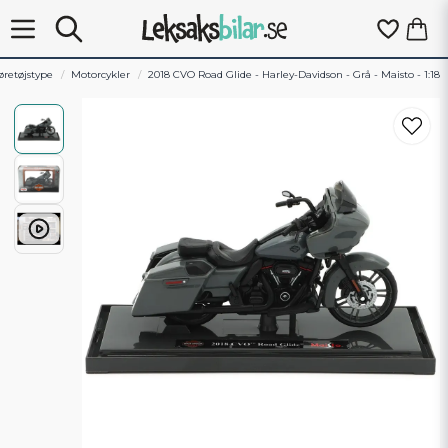
øretøjstype
Motorcykler
2018 CVO Road Glide - Harley-Davidson - Grå - Maisto - 1:18