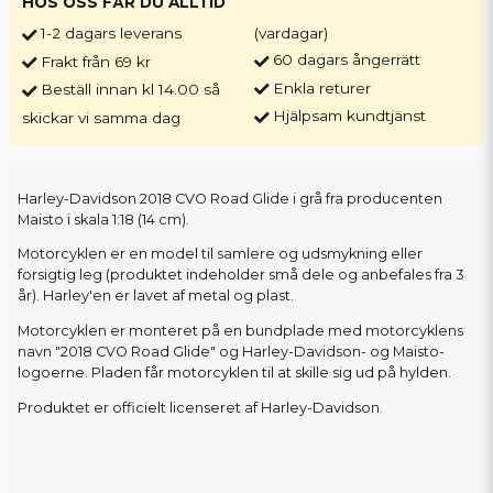
HOS OSS FÅR DU ALLTID
1-2 dagars leverans
(vardagar)
60 dagars ångerrätt
Frakt från 69 kr
Enkla returer
Beställ innan kl 14.00 så
Hjälpsam kundtjänst
skickar vi samma dag
Harley-Davidson 2018 CVO Road Glide i grå fra producenten
Maisto i skala 1:18 (14 cm).
Motorcyklen er en model til samlere og udsmykning eller
forsigtig leg (produktet indeholder små dele og anbefales fra 3
år). Harley'en er lavet af metal og plast.
Motorcyklen er monteret på en bundplade med motorcyklens
navn "2018 CVO Road Glide" og Harley-Davidson- og Maisto-
logoerne. Pladen får motorcyklen til at skille sig ud på hylden.
Produktet er officielt licenseret af Harley-Davidson.