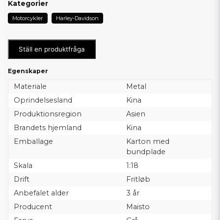
Kategorier
Motorcykler
Harley-Davidson
Ställ en produktfråga
Egenskaper
Materiale
Metal
Oprindelsesland
Kina
Produktionsregion
Asien
Brandets hjemland
Kina
Emballage
Karton med
bundplade
Skala
1:18
Drift
Fritløb
Anbefalet alder
3 år
Producent
Maisto