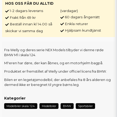
HOS OSS FÅR DU ALLTID
1-2 dagars leverans
(vardagar)
60 dagars ångerrätt
Frakt från 69 kr
Enkla returer
Beställ innan kl 14.00 så
Hjälpsam kundtjänst
skickar vi samma dag
Fra Welly og deres serie NEX Models tilbyder vi denne røde
BMW M1 i skala 1:24.
M1'eren har døre, der kan åbnes, og en motorhjelm bagpå.
Produktet er fremstillet af Welly under officiel licens fra BMW.
Bilen er en legetøjsmodelbil, der anbefales fra 8 års alderen og
dermed ikke er beregnet til yngre børns leg.
Kategorier
Modelbiler skala 1:24
Modelbiler
BMW
Sportsbiler