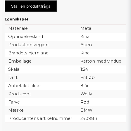
Ställ en produktfråga
Egenskaper
Materiale
Metal
Oprindelsesland
Kina
Produktionsregion
Asien
Brandets hjemland
Kina
Emballage
Karton med vindue
Skala
1:24
Drift
Fritløb
Anbefalet alder
8 år
Producent
Welly
Farve
Rød
Mærke
BMW
Producentens artikelnummer
24098R