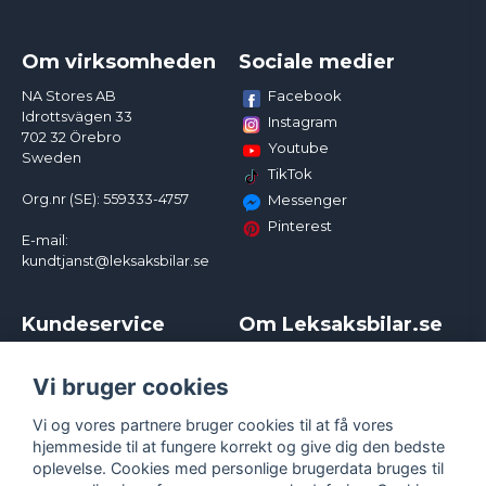
Om virksomheden
Sociale medier
Facebook
NA Stores AB
Idrottsvägen 33
Instagram
702 32 Örebro
Youtube
Sweden
TikTok
Org.nr (SE): 559333-4757
Messenger
Pinterest
E-mail:
kundtjanst@leksaksbilar.se
Kundeservice
Om Leksaksbilar.se
Kontakt
Om os
Kampagner og rabatter
Samarbejder og
Vi bruger cookies
Reklamation
Influencere
Vi og vores partnere bruger cookies til at få vores
Policy chase cars
Handelsbetingelser
hjemmeside til at fungere korrekt og give dig den bedste
Returnera
Persondatapolitik
oplevelse. Cookies med personlige brugerdata bruges til
Logga in
Cookies