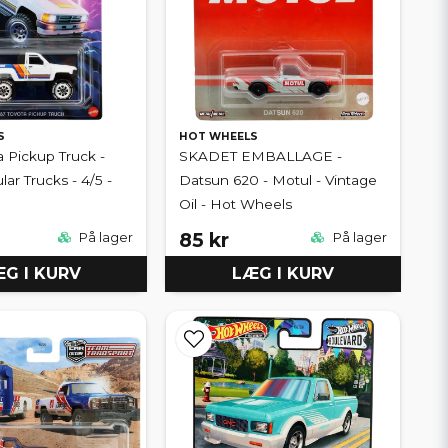
S
HOT WHEELS
a Pickup Truck -
SKADET EMBALLAGE -
lar Trucks - 4/5 -
Datsun 620 - Motul - Vintage
Oil - Hot Wheels
85 kr
På lager
På lager
G I KURV
LÆG I KURV