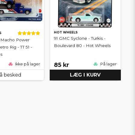
HOT WHEELS
S
91 GMC Syclone - Turkis -
 Macho Power
Boulevard 80 - Hot Wheels
ro Rig - TT 51 -
s
85 kr
Ikke på lager
På lager
å besked
LÆG I KURV