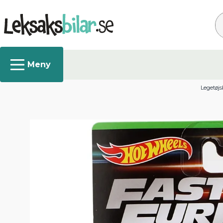
Sø
Legetøjs