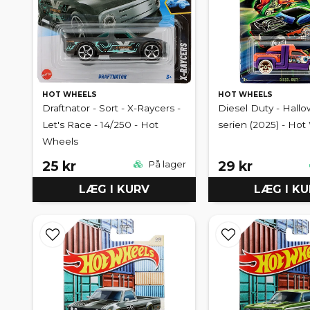
HOT WHEELS
HOT WHEELS
Draftnator - Sort - X-Raycers -
Diesel Duty - Hall
Let's Race - 14/250 - Hot
serien (2025) - Ho
Wheels
25 kr
29 kr
På lager
LÆG I KURV
LÆG I K