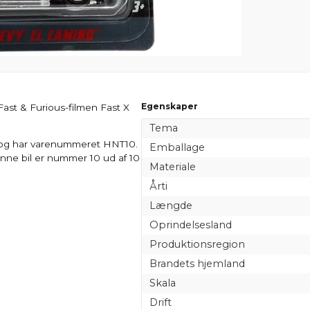
Egenskaper
Fast & Furious-filmen Fast X
Tema
t) og har varenummeret HNT10.
Emballage
enne bil er nummer 10 ud af 10
Materiale
Årti
Længde
Oprindelsesland
Produktionsregion
Brandets hjemland
Skala
Drift