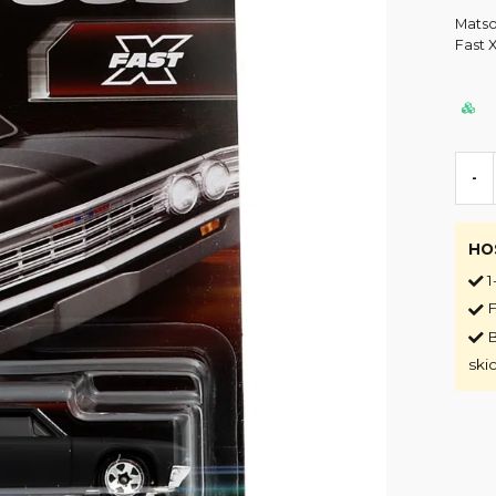
Matso
Fast X
-
HO
1
F
B
ski