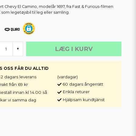
rt Chevy El Camino, modelår 1697, fra Fast & Furious-filmen
 som legetøjsbil til leg eller samling.
LÆG I KURV
+
S OSS FÅR DU ALLTID
-2 dagars leverans
(vardagar)
60 dagars ångerrätt
rakt från 69 kr
Enkla returer
eställ innan kl 14.00 så
Hjälpsam kundtjänst
ckar vi samma dag