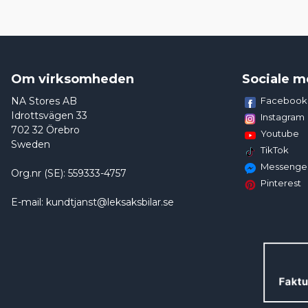
Om virksomheden
Sociale m
NA Stores AB
Facebook
Idrottsvägen 33
Instagram
702 32 Örebro
Youtube
Sweden
TikTok
Messenge
Org.nr (SE): 559333-4757
Pinterest
E-mail: kundtjanst@leksaksbilar.se