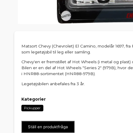
Matsort Chevy (Chevrolet) El Camino, modelår 1697, fra 
som legetøjsbil til leg eller samling.
Chevy'en er fremstillet af Hot Wheels (i metal og plas
Bilen er en del af Hot Wheels "Series 2" (979B), hvor d
i HNR88-sortimentet (HNR88-979B).
Legetøjsbilen anbefales fra 3 år.
Kategorier
Pickupper
Ställ en produktfråga