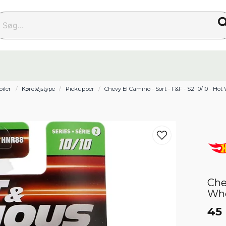
g...
biler
Køretøjstype
Pickupper
Chevy El Camino - Sort - F&F - S2 10/10 - Hot
Che
Wh
45 