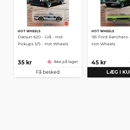
HOT WHEELS
HOT WHEELS
Datsun 620 - Grå - Hot
'65 Ford Ranchero -
Pickups 3/5 - Hot Wheels
Hot Wheels
35 kr
45 kr
Ikke på lager
Få besked
LÆG I K