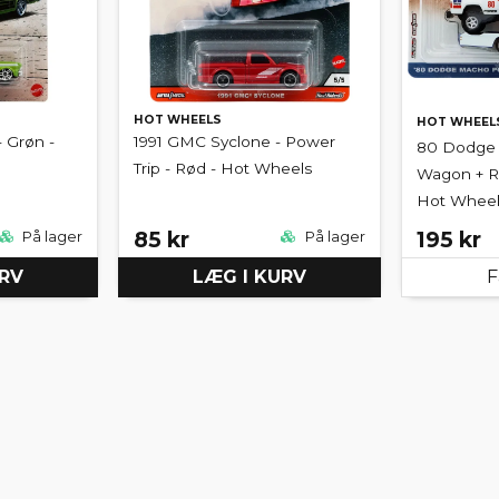
HOT WHEELS
HOT WHEEL
 Grøn -
1991 GMC Syclone - Power
80 Dodge
Trip - Rød - Hot Wheels
Wagon + Ret
Hot Wheel
85 kr
195 kr
På lager
På lager
URV
LÆG I KURV
F