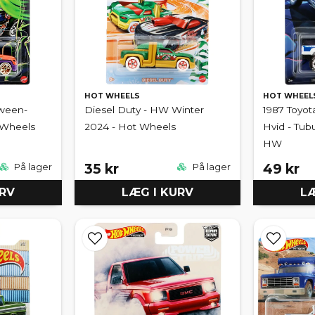
HOT WHEELS
HOT WHEEL
oween-
Diesel Duty - HW Winter
1987 Toyot
t Wheels
2024 - Hot Wheels
Hvid - Tubu
HW
35 kr
49 kr
På lager
På lager
URV
LÆG I KURV
LÆ