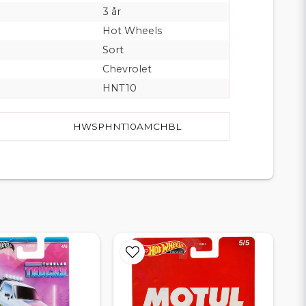
3 år
Hot Wheels
Sort
Chevrolet
HNT10
HWSPHNT10AMCHBL