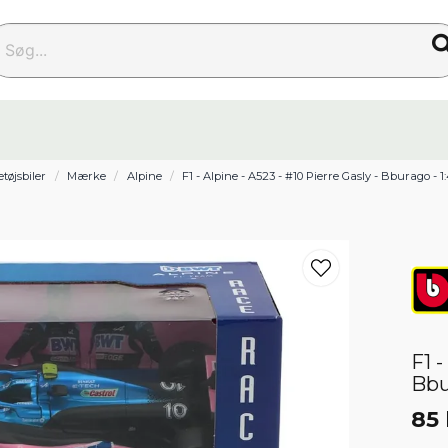
g...
tøjsbiler
Mærke
Alpine
F1 - Alpine - A523 - #10 Pierre Gasly - Bburago - 1
F1 -
Bbu
85 