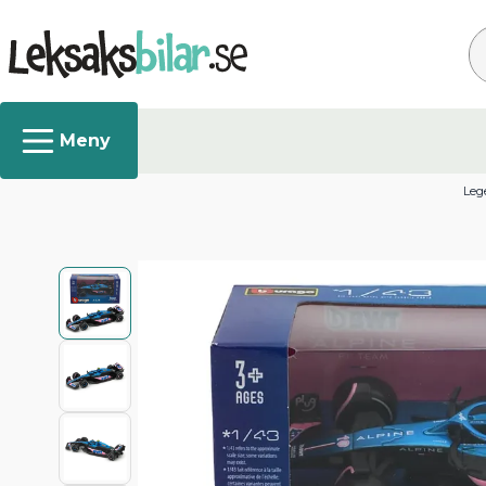
Sø
Lege