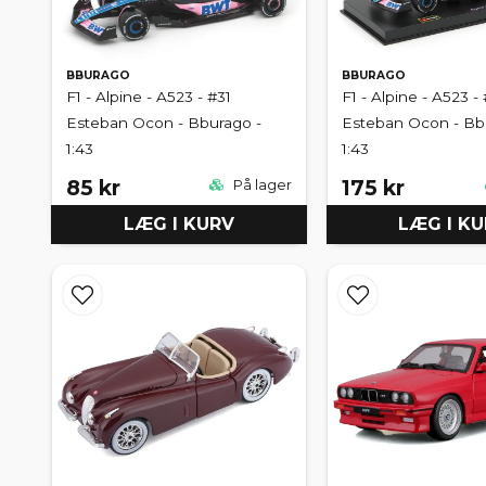
BBURAGO
BBURAGO
F1 - Alpine - A523 - #31
F1 - Alpine - A523 - 
Esteban Ocon - Bburago -
Esteban Ocon - Bb
1:43
1:43
85 kr
175 kr
På lager
LÆG I KURV
LÆG I K