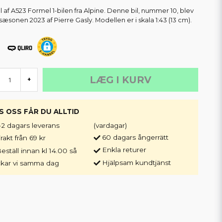
 af A523 Formel 1-bilen fra Alpine. Denne bil, nummer 10, blev
 sæsonen 2023 af Pierre Gasly. Modellen er i skala 1:43 (13 cm).
LÆG I KURV
+
S OSS FÅR DU ALLTID
-2 dagars leverans
(vardagar)
60 dagars ångerrätt
rakt från 69 kr
Enkla returer
eställ innan kl 14.00 så
Hjälpsam kundtjänst
ckar vi samma dag