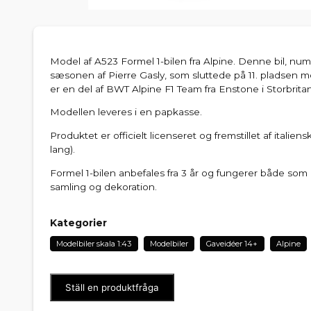
Model af A523 Formel 1-bilen fra Alpine. Denne bil, num
sæsonen af Pierre Gasly, som sluttede på 11. pladsen m
er en del af BWT Alpine F1 Team fra Enstone i Storbrita
Modellen leveres i en papkasse.
Produktet er officielt licenseret og fremstillet af italien
lang).
Formel 1-bilen anbefales fra 3 år og fungerer både som le
samling og dekoration.
Kategorier
Modelbiler skala 1:43
Modelbiler
Gaveidéer 14+
Alpine
Ställ en produktfråga