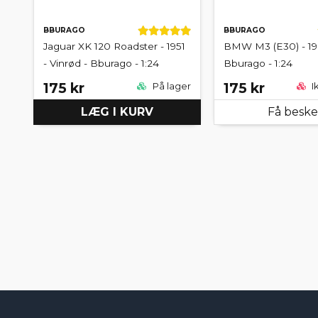
BBURAGO
BBURAGO
Jaguar XK 120 Roadster - 1951
BMW M3 (E30) - 198
- Vinrød - Bburago - 1:24
Bburago - 1:24
175 kr
175 kr
På lager
I
LÆG I KURV
Få besk