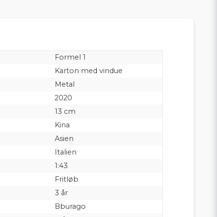
Formel 1
Karton med vindue
Metal
2020
13 cm
Kina
Asien
Italien
1:43
Fritløb
3 år
Bburago