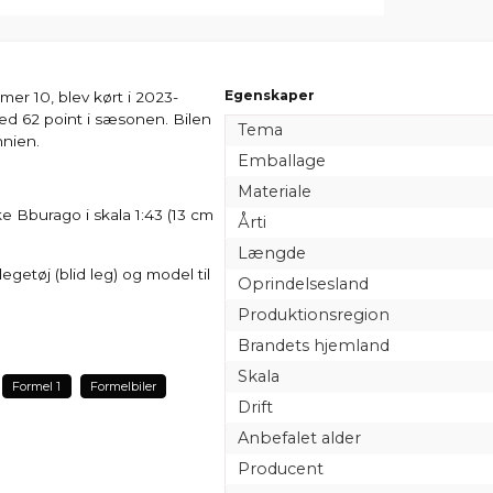
Egenskaper
mer 10, blev kørt i 2023-
ed 62 point i sæsonen. Bilen
Tema
nnien.
Emballage
Materiale
ske Bburago i skala 1:43 (13 cm
Årti
Længde
getøj (blid leg) og model til
Oprindelsesland
Produktionsregion
Brandets hjemland
Skala
Formel 1
Formelbiler
Drift
Anbefalet alder
Producent