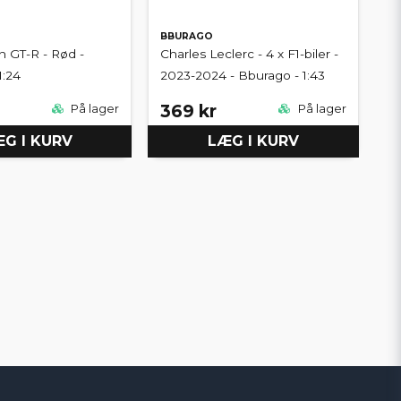
BBURAGO
n GT-R - Rød -
Charles Leclerc - 4 x F1-biler -
1:24
2023-2024 - Bburago - 1:43
369 kr
På lager
På lager
G I KURV
LÆG I KURV