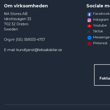
Om virksomheden
Sociale m
NA Stores AB
Facebook
Idrottsvägen 33
Instagram
702 32 Örebro
Youtube
Sweden
TikTok
Messenge
Org.nr (SE): 559333-4757
Pinterest
E-mail: kundtjanst@leksaksbilar.se