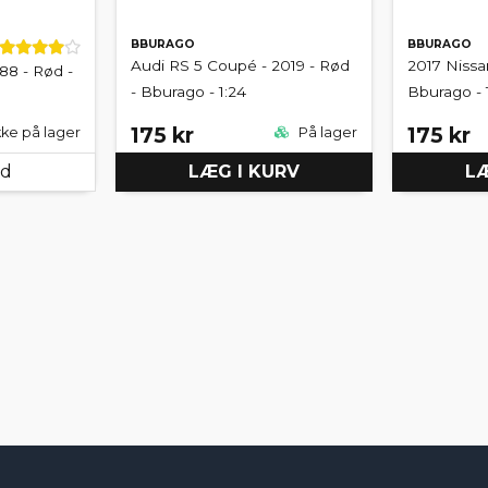
BBURAGO
BBURAGO
Audi RS 5 Coupé - 2019 - Rød
2017 Nissa
8 - Rød -
- Bburago - 1:24
Bburago - 
175 kr
175 kr
kke på lager
På lager
ed
LÆG I KURV
LÆ