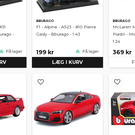
BBURAGO
BBURAGO
#31
F1 - Alpine - A523 - #10 Pierre
McLaren M
urago -
Gasly - Bburago - 1:43
Piastri - M
1:24
199 kr
369 kr
På lager
På lager
URV
LÆG I KURV
F