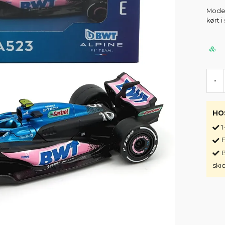
Model
kørt i
-
HO
1
F
B
ski