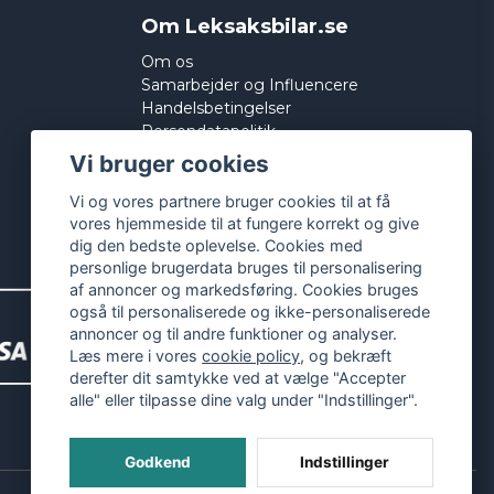
Om Leksaksbilar.se
Om os
Samarbejder og Influencere
Handelsbetingelser
Persondatapolitik
Cookies
Vi bruger cookies
Vi og vores partnere bruger cookies til at få
vores hjemmeside til at fungere korrekt og give
dig den bedste oplevelse. Cookies med
personlige brugerdata bruges til personalisering
af annoncer og markedsføring. Cookies bruges
også til personaliserede og ikke-personaliserede
annoncer og til andre funktioner og analyser.
Læs mere i vores
cookie policy
, og bekræft
derefter dit samtykke ved at vælge "Accepter
alle" eller tilpasse dine valg under "Indstillinger".
Godkend
Indstillinger