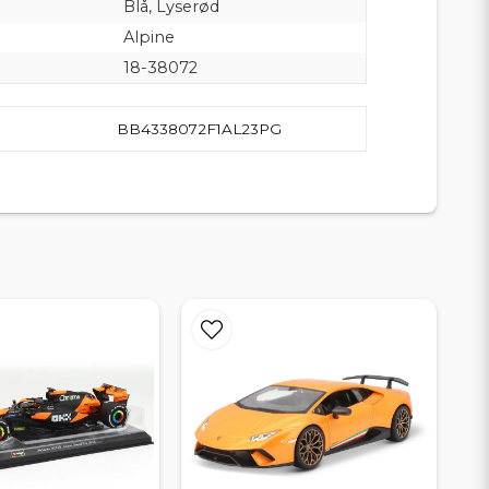
Blå, Lyserød
Alpine
18-38072
BB4338072F1AL23PG