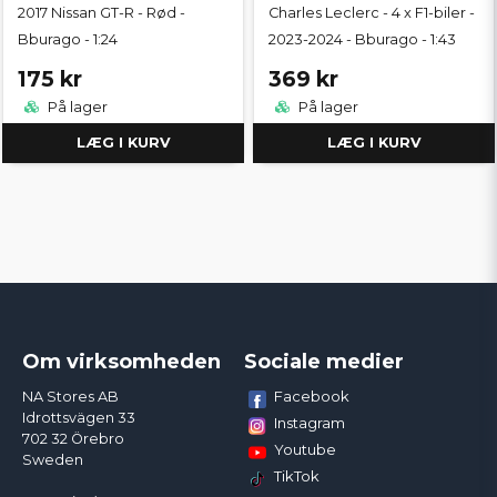
2017 Nissan GT-R - Rød -
Charles Leclerc - 4 x F1-biler -
Bburago - 1:24
2023-2024 - Bburago - 1:43
175 kr
369 kr
På lager
På lager
LÆG I KURV
LÆG I KURV
Om virksomheden
Sociale medier
Facebook
NA Stores AB
Idrottsvägen 33
Instagram
702 32 Örebro
Youtube
Sweden
TikTok