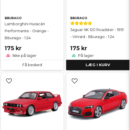
BBURAGO
BBURAGO
Lamborghini Huracán
Jaguar XK 120 Roadster - 1951
Performante - Orange -
- Vinrød - Bburago - 1:24
Bburago - 1:24
175 kr
175 kr
Ikke på lager
På lager
Få besked
LÆG I KURV