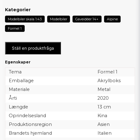
Kategorier
Modelbiler skala 1:43
Modelbiler
Gaveidéer 14+
Alpine
Formel 1
Ställ en produktfråga
Egenskaper
Tema
Formel 1
Emballage
Akrylboks
Materiale
Metal
Årti
2020
Længde
13 cm
Oprindelsesland
Kina
Produktionsregion
Asien
Brandets hjemland
Italien