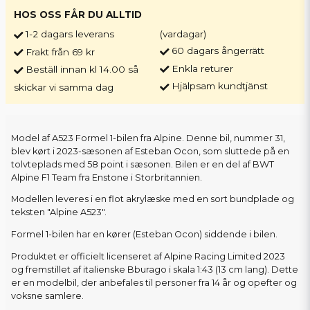
HOS OSS FÅR DU ALLTID
1-2 dagars leverans
(vardagar)
60 dagars ångerrätt
Frakt från 69 kr
Enkla returer
Beställ innan kl 14.00 så
Hjälpsam kundtjänst
skickar vi samma dag
Model af A523 Formel 1-bilen fra Alpine. Denne bil, nummer 31,
blev kørt i 2023-sæsonen af Esteban Ocon, som sluttede på en
tolvteplads med 58 point i sæsonen. Bilen er en del af BWT
Alpine F1 Team fra Enstone i Storbritannien.
Modellen leveres i en flot akrylæske med en sort bundplade og
teksten "Alpine A523".
Formel 1-bilen har en kører (Esteban Ocon) siddende i bilen.
Produktet er officielt licenseret af Alpine Racing Limited 2023
og fremstillet af italienske Bburago i skala 1:43 (13 cm lang). Dette
er en modelbil, der anbefales til personer fra 14 år og opefter og
voksne samlere.