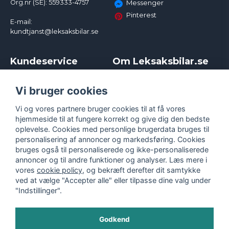
Org.nr (SE): 559333-4757
Messenger
Pinterest
E-mail:
kundtjanst@leksaksbilar.se
Kundeservice
Om Leksaksbilar.se
Kontakt
Om os
Kampagner og rabatter
Samarbejder og
Vi bruger cookies
Reklamation
Influencere
Vi og vores partnere bruger cookies til at få vores
Policy chase cars
Handelsbetingelser
hjemmeside til at fungere korrekt og give dig den bedste
Returnera
Persondatapolitik
oplevelse. Cookies med personlige brugerdata bruges til
Logga in
Cookies
personalisering af annoncer og markedsføring. Cookies
bruges også til personaliserede og ikke-personaliserede
annoncer og til andre funktioner og analyser. Læs mere i
vores
cookie policy
, og bekræft derefter dit samtykke
ved at vælge "Accepter alle" eller tilpasse dine valg under
"Indstillinger".
Godkend