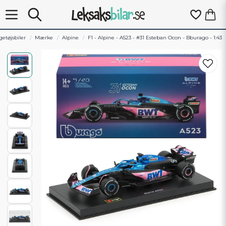
getøjsbiler
Mærke
Alpine
F1 - Alpine - A523 - #31 Esteban Ocon - Bburago - 1:43