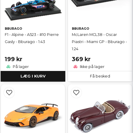
BBURAGO
BBURAGO
F1 - Alpine - A523 - #10 Pierre
McLaren MCL38 - Oscar
Gasly - Bburago - 1:43
Piastri - Miami GP - Bburago -
1:24
199 kr
369 kr
På lager
Ikke på lager
LÆG I KURV
Få besked