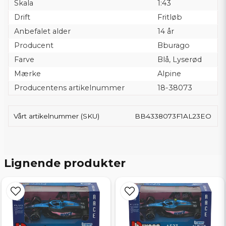
Skala
1:43
Drift
Fritløb
Anbefalet alder
14 år
Producent
Bburago
Farve
Blå, Lyserød
Mærke
Alpine
Producentens artikelnummer
18-38073
Vårt artikelnummer (SKU)
BB4338073F1AL23EO
Lignende produkter