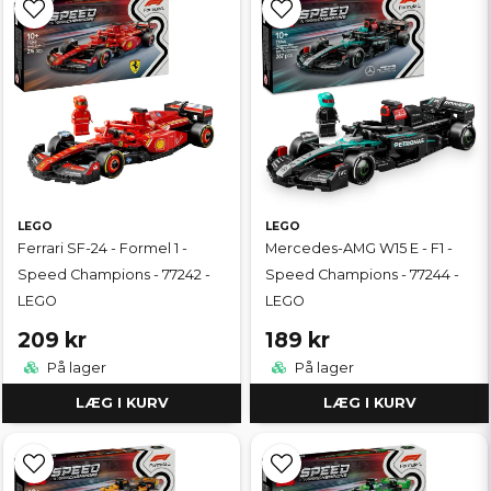
LEGO
LEGO
Ferrari SF-24 - Formel 1 -
Mercedes-AMG W15 E - F1 -
Speed Champions - 77242 -
Speed Champions - 77244 -
LEGO
LEGO
209 kr
189 kr
På lager
På lager
LÆG I KURV
LÆG I KURV