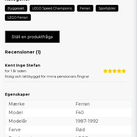
Byggesæt
LEGO Speed Champions
Ferrari
Sportsbiler
LEGO Ferrari
Ställ en produktfråga
Recensioner (
1
)
Kent Inge Stefan
for 1 år siden
Rolig och lättbyggd för mina pensionärs fingrar
Egenskaper
Mærke
Ferrari
Model
F40
Modelår
1987-1992
Farve
Rød