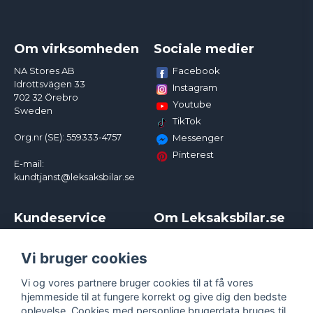
Om virksomheden
Sociale medier
Facebook
NA Stores AB
Idrottsvägen 33
Instagram
702 32 Örebro
Youtube
Sweden
TikTok
Org.nr (SE): 559333-4757
Messenger
Pinterest
E-mail:
kundtjanst@leksaksbilar.se
Kundeservice
Om Leksaksbilar.se
Kontakt
Om os
Kampagner og rabatter
Samarbejder og
Vi bruger cookies
Reklamation
Influencere
Vi og vores partnere bruger cookies til at få vores
Policy chase cars
Handelsbetingelser
hjemmeside til at fungere korrekt og give dig den bedste
Returnera
Persondatapolitik
oplevelse. Cookies med personlige brugerdata bruges til