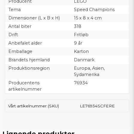
Producent
LEGO
Tema
Speed Champions
Dimensioner (L x B x H)
15 x 8 x 4 cm
Antal biter
318
Drift
Fritløb
Anbefalet alder
9 år
Emballage
Karton
Brandets hjemland
Danmark
Produktionsregion
Europa, Asien,
Sydamerika
Producentens
76934
artikelnummer
Vårt artikelnummer (SKU)
LE76934SCFERE
Lignende produkter