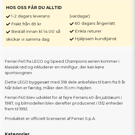
HOS OSS FÅR DU ALLTID
1-2 dagars leverans
(vardagar)
60 dagars ångerrätt
Frakt från 69 kr
Enkla returer
Beställ innan kl 14.00 så
Hjälpsam kundtjänst
skickar vi samma dag
Ferrari F40 fra LEGO og Speed Champions serien kommer i
klassisk rød og inkluderer en minifigur, der kan køre
sportsvognen.
Dette LEGO byggesæt med 318 dele anbefales til børn fra 9 år.
Når bilen er færdig, måler den 15 cm i højden.
Ferrari F40 blev udviklet for at fejre Ferraris 40-års jubilæum i
1987, og bilmodellen blev derefter produceret i 1312 enheder
frem til 1992.
Produktet er officielt licenseret af Ferrari S.p.A.
Kategorier