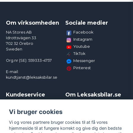
Om virksomheden
Sociale medier
Facebook
NA Stores AB
Idrottsvägen 33
Instagram
702 32 Örebro
Youtube
Sweden
TikTok
Org.nr (SE): 559333-4757
Messenger
Pinterest
E-mail:
kundtjanst@leksaksbilar.se
Kundeservice
Om Leksaksbilar.se
Kontakt
Om os
Kampagner og rabatter
Samarbejder og
Vi bruger cookies
Reklamation
Influencere
Vi og vores partnere bruger cookies til at få vores
Policy chase cars
Handelsbetingelser
hjemmeside til at fungere korrekt og give dig den bedste
Returnera
Persondatapolitik