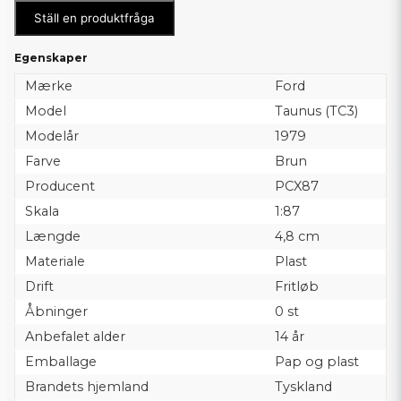
Ställ en produktfråga
Egenskaper
Mærke
Ford
Model
Taunus (TC3)
Modelår
1979
Farve
Brun
Producent
PCX87
Skala
1:87
Længde
4,8 cm
Materiale
Plast
Drift
Fritløb
Åbninger
0 st
Anbefalet alder
14 år
Emballage
Pap og plast
Brandets hjemland
Tyskland