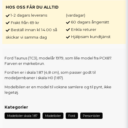
HOS OSS FÅR DU ALLTID
1-2 dagars leverans
(vardagar)
60 dagars ångerrätt
Frakt från 69 kr
Enkla returer
Beställ innan kl 14.00 så
Hjälpsam kundtjänst
skickar vi samma dag
Ford Taunus (TC3), modelår 1979, som lille model fra PCX87.
Farven er mørkebrun.
Ford'en er i skala 1:87 (4,8 cm), som passer godt til
modeljernbaner i skala H0 (1:87).
Modelbilen er en model til voksne samlere og til pynt, ikke
legetøj.
Kategorier
Modelbiler skala 1:87
Modelbiler
Ford
Personbiler