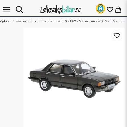
øjsbiler
Mærke
Ford
Ford Taunus (TC3) - 1979 - Mørkebrun - PCX87 - 1:87 - 5 cm