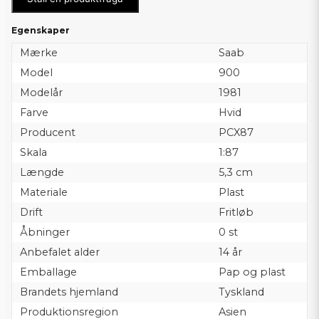
Egenskaper
Mærke
Saab
Model
900
Modelår
1981
Farve
Hvid
Producent
PCX87
Skala
1:87
Længde
5,3 cm
Materiale
Plast
Drift
Fritløb
Åbninger
0 st
Anbefalet alder
14 år
Emballage
Pap og plast
Brandets hjemland
Tyskland
Produktionsregion
Asien