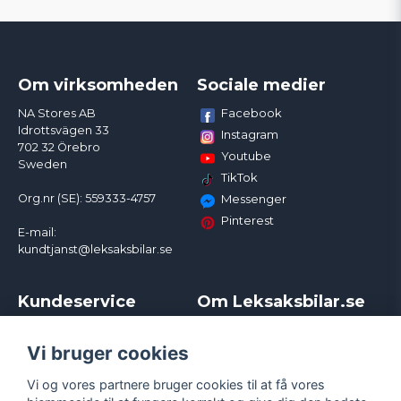
Om virksomheden
Sociale medier
Facebook
NA Stores AB
Idrottsvägen 33
Instagram
702 32 Örebro
Youtube
Sweden
TikTok
Org.nr (SE): 559333-4757
Messenger
Pinterest
E-mail:
kundtjanst@leksaksbilar.se
Kundeservice
Om Leksaksbilar.se
Kontakt
Om os
Kampagner og rabatter
Samarbejder og
Vi bruger cookies
Reklamation
Influencere
Vi og vores partnere bruger cookies til at få vores
Policy chase cars
Handelsbetingelser