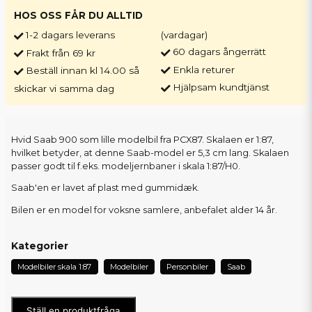
HOS OSS FÅR DU ALLTID
1-2 dagars leverans
(vardagar)
60 dagars ångerrätt
Frakt från 69 kr
Enkla returer
Beställ innan kl 14.00 så
Hjälpsam kundtjänst
skickar vi samma dag
Hvid Saab 900 som lille modelbil fra PCX87. Skalaen er 1:87,
hvilket betyder, at denne Saab-model er 5,3 cm lang. Skalaen
passer godt til f.eks. modeljernbaner i skala 1:87/H0.
Saab'en er lavet af plast med gummidæk.
Bilen er en model for voksne samlere, anbefalet alder 14 år.
Kategorier
Modelbiler skala 1:87
Modelbiler
Personbiler
Saab
Ställ en produktfråga