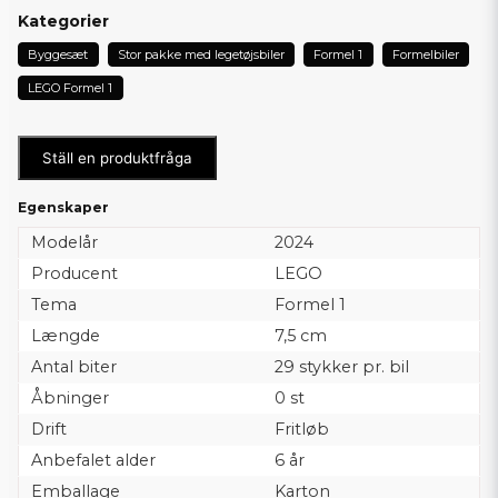
Kategorier
Byggesæt
Stor pakke med legetøjsbiler
Formel 1
Formelbiler
LEGO Formel 1
Ställ en produktfråga
Egenskaper
Modelår
2024
Producent
LEGO
Tema
Formel 1
Længde
7,5 cm
Antal biter
29 stykker pr. bil
Åbninger
0 st
Drift
Fritløb
Anbefalet alder
6 år
Emballage
Karton