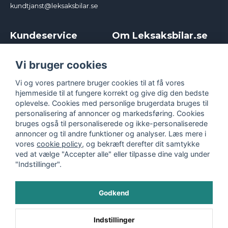
kundtjanst@leksaksbilar.se
Kundeservice
Om Leksaksbilar.se
Kontakt
Om os
Kampagner og rabatter
Samarbejder og
Vi bruger cookies
Reklamation
Influencere
Vi og vores partnere bruger cookies til at få vores
Policy chase cars
Handelsbetingelser
hjemmeside til at fungere korrekt og give dig den bedste
Returnera
Persondatapolitik
oplevelse. Cookies med personlige brugerdata bruges til
Logga in
Cookies
personalisering af annoncer og markedsføring. Cookies
bruges også til personaliserede og ikke-personaliserede
annoncer og til andre funktioner og analyser. Læs mere i
vores
cookie policy
, og bekræft derefter dit samtykke
ved at vælge "Accepter alle" eller tilpasse dine valg under
"Indstillinger".
Godkend
©
2026
- Leksaksbilar.se
Indstillinger