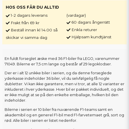
HOS OSS FÅR DU ALLTID
1-2 dagars leverans
(vardagar)
60 dagars ångerrätt
Frakt från 69 kr
Enkla returer
Beställ innan kl 14.00 så
Hjälpsam kundtjänst
skickar vi samma dag
En fuldt forseglet æske med 36 F1-biler fra LEGO, varenummer
71049. Bilerne er 7,5 cm lange og består af 29 legoklodser.
Der er i alt 12 unikke biler i serien, og da denne forseglede
yderkasse indeholder 36 biler, vil du selvfølgelig få nogle
dubletter. Vi kan ikke garantere, men vi tror, at alle 12 varianter er
inkluderet i hver yderkasse. Hver bil er pakket individuelt, og det
er ikke muligt at se på den enkelte emballage, hvilken bil den
indeholder.
Bilerne i serien er 10 biler fra nuværende F1-teams samt en
akademibil og en generel F1-bil med F1-farvetemaet grå, sort og
rød. Alle biler i serien er listet nedenfor.