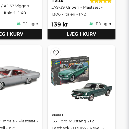
ITALERI
 / AJ 37 Viggen -
JAS-39 Gripen - Plastsæt -
 Italeri - 1:48
1306 - Italeri - 1:72
139 kr
På lager
På lager
G I KURV
LÆG I KURV
REVELL
 Impala - Plastsæt -
'65 Ford Mustang 2+2
ll - 1:25
Fastback - 07065 - Revell -