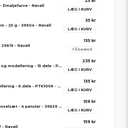
25 kr
- Emaljefarve - Revell
LÆG I KURV
35 kr
m - 25 g - 39604 - Revell
LÆG I KURV
135 kr
29619 - Revell
Få besked
235 kr
Værktøjssæt til håndværk og modellering - 15 dele - PTK1015 - Model Craft
LÆG I KURV
135 kr
Startværktøjssæt til modellering - 6 dele - PTK1006 - Model Craft
LÆG I KURV
159 kr
Painta Luxury Premium penselsæt - 4 pensler - 39629 - Revell
LÆG I KURV
159 kr
 - Revell