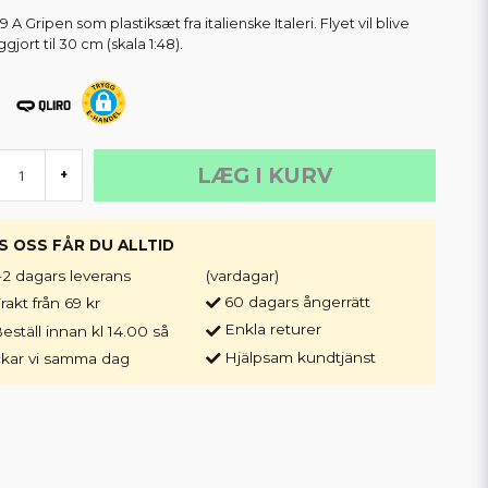
 A Gripen som plastiksæt fra italienske Italeri. Flyet vil blive
gjort til 30 cm (skala 1:48).
LÆG I KURV
+
S OSS FÅR DU ALLTID
-2 dagars leverans
(vardagar)
60 dagars ångerrätt
rakt från 69 kr
Enkla returer
eställ innan kl 14.00 så
Hjälpsam kundtjänst
ckar vi samma dag