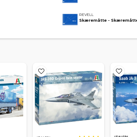
REVELL
Skæremåtte - Skæremåtte -