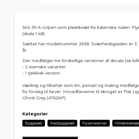
JAS-39 A Gripen som plastiksæt fra italienske Italeri. Flye
(skala 1:48).
Sættet har modelnummer 2638. Sværhedsgraden er 3, o
år.
Der medfølger tre forskellige versioner af decals (se bill
- 2 svenske varianter
- 1 tjekkisk version
Værktøj og tilbehør som lim, pensel og maling medfølge
for forslag til farver. Hovedfarverne til skroget er Flat L
Ghost Gray (4762AP).
Kategorier
Byggesæt
Plastbyggesæt
Flyvemaskiner
Militærkøretøj