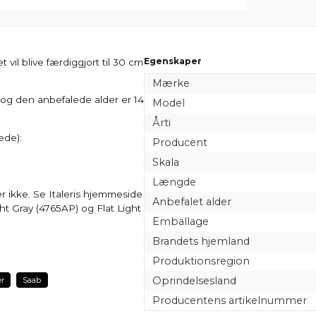
Egenskaper
t vil blive færdiggjort til 30 cm
Mærke
g den anbefalede alder er 14
Model
Årti
ede):
Producent
Skala
Længde
r ikke. Se Italeris hjemmeside
Anbefalet alder
ight Gray (4765AP) og Flat Light
Emballage
Brandets hjemland
Produktionsregion
Oprindelsesland
er
Saab
Producentens artikelnummer