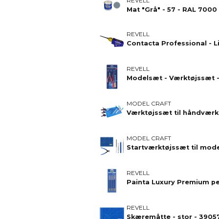
REVELL
Mat "Grå" - 57 - RAL 7000 
REVELL
Contacta Professional - Li
REVELL
Modelsæt - Værktøjssæt - 
MODEL CRAFT
MODEL CRAFT
REVELL
REVELL
Skæremåtte - stor - 39057