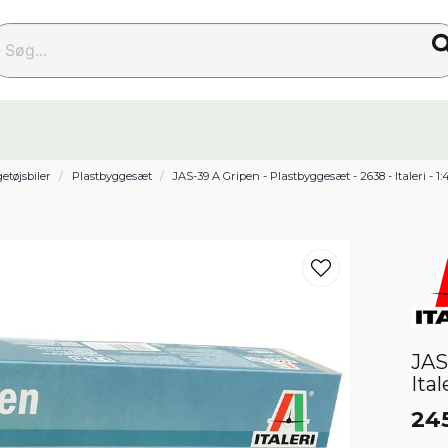
g...
etøjsbiler
Plastbyggesæt
JAS-39 A Gripen - Plastbyggesæt - 2638 - Italeri - 1:
JAS
Ital
24