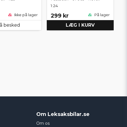
1:24
299 kr
Ikke på lager
På lager
å besked
LÆG I KURV
Om Leksaksbilar.se
Om os