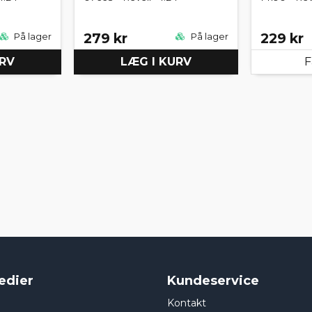
279 kr
229 kr
På lager
På lager
URV
LÆG I KURV
F
edier
Kundeservice
Kontakt