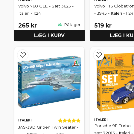
ITALERI
ITALERI
Volvo 760 GLE - Sæt 3623 -
Volvo F16 Globetrot
Italeri - 1:24
- 3945 - Italeri - 1:24
265 kr
519 kr
På lager
LÆG I KURV
LÆG I K
ITALERI
ITALERI
Porsche 911 Turbo 
JAS-39D Gripen Twin Seater -
sæt 72013 - Italeri -