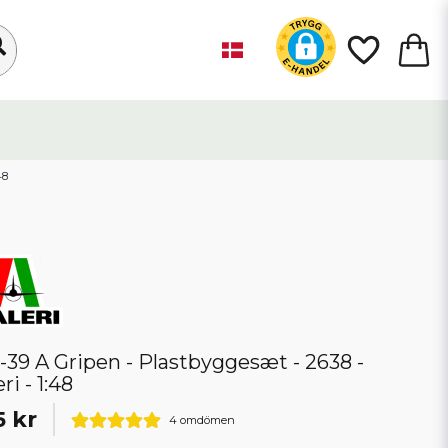
48
-39 A Gripen - Plastbyggesæt - 2638 -
eri - 1:48
5 kr
4 omdömen