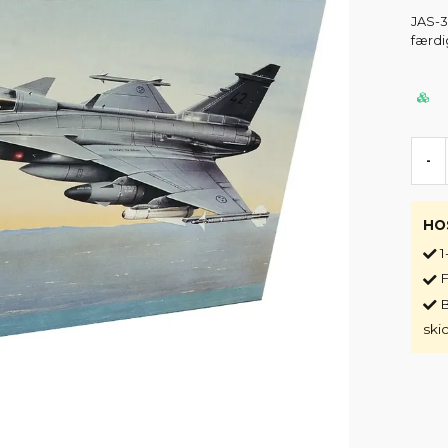
JAS-39
færdig
-
HO
1
F
B
ski