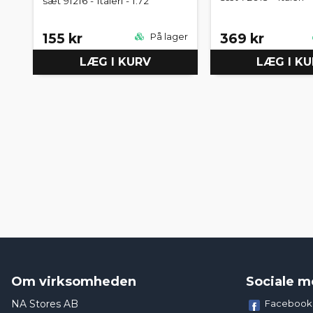
sæt 91216 - Italeri - 1:72
155 kr
369 kr
På lager
LÆG I KURV
LÆG I K
Om virksomheden
Sociale m
NA Stores AB
Facebook