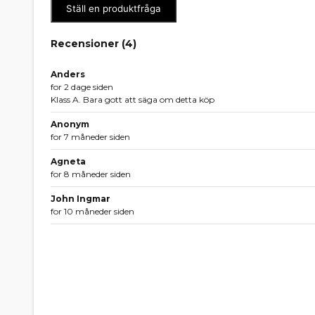
Ställ en produktfråga
Recensioner (
4
)
Anders
for 2 dage siden
Klass A. Bara gott att säga om detta köp
Anonym
for 7 måneder siden
Agneta
for 8 måneder siden
John Ingmar
for 10 måneder siden