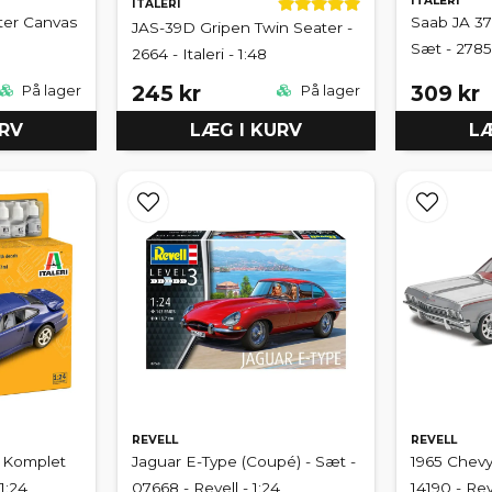
ITALERI
ITALERI
ter Canvas
Saab JA 37
JAS-39D Gripen Twin Seater -
Sæt - 2785 -
2664 - Italeri - 1:48
245 kr
309 kr
På lager
På lager
URV
LÆG I KURV
LÆ
REVELL
REVELL
- Komplet
Jaguar E-Type (Coupé) - Sæt -
1965 Chevy
 1:24
07668 - Revell - 1:24
14190 - Reve