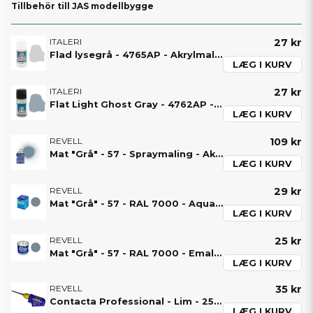
Tillbehör till JAS modellbygge
ITALERI
27 kr
Flad lysegrå - 4765AP - Akrylmaling - Italeri
LÆG I KURV
ITALERI
27 kr
Flat Light Ghost Gray - 4762AP - Acrylic Paint - Italeri
LÆG I KURV
REVELL
109 kr
Mat "Grå" - 57 - Spraymaling - Akryl - Revell
LÆG I KURV
REVELL
29 kr
Mat "Grå" - 57 - RAL 7000 - Aqua Colour - Revell
LÆG I KURV
REVELL
25 kr
Mat "Grå" - 57 - RAL 7000 - Emaljefarve - Revell
LÆG I KURV
REVELL
35 kr
Contacta Professional - Lim - 25 g - 39604 - Revell
LÆG I KURV