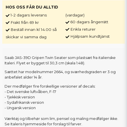
HOS OSS FÅR DU ALLTID
1-2 dagars leverans
(vardagar)
60 dagars ångerrätt
Frakt från 69 kr
Enkla returer
Beställ innan kl 14.00 så
Hjälpsam kundtjänst
skickar vi samma dag
Saab JAS-39D Gripen Twin Seater som plastsæt fra italienske
Italeri. Flyet er bygget til 30,3 cm (skala 1:48).
Sættet har modelnummer 2664, og sværhedsgraden er 3 og
anbefalet alder 14 år.
Der medfølger fire forskellige versioner af decals:
- Det svenske luftvåben, F-17
- Tjekkisk version
- Sydafrikansk version
- Ungarsk version
Værktøj og tilbehør som lim, pensel og maling medfølger ikke.
Se Italeris hjemmeside for forslag til farver.