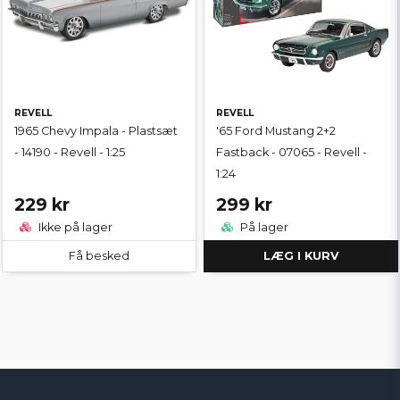
REVELL
REVELL
1965 Chevy Impala - Plastsæt
'65 Ford Mustang 2+2
- 14190 - Revell - 1:25
Fastback - 07065 - Revell -
1:24
229 kr
299 kr
Ikke på lager
På lager
Få besked
LÆG I KURV