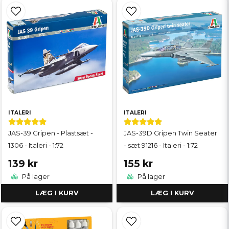
ITALERI
ITALERI
JAS-39 Gripen - Plastsæt -
JAS-39D Gripen Twin Seater
1306 - Italeri - 1:72
- sæt 91216 - Italeri - 1:72
139 kr
155 kr
På lager
På lager
LÆG I KURV
LÆG I KURV