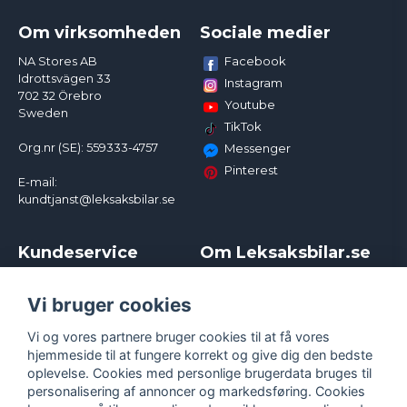
Om virksomheden
Sociale medier
Facebook
NA Stores AB
Idrottsvägen 33
Instagram
702 32 Örebro
Youtube
Sweden
TikTok
Org.nr (SE): 559333-4757
Messenger
Pinterest
E-mail:
kundtjanst@leksaksbilar.se
Kundeservice
Om Leksaksbilar.se
Kontakt
Om os
Kampagner og rabatter
Samarbejder og
Vi bruger cookies
Reklamation
Influencere
Vi og vores partnere bruger cookies til at få vores
Policy chase cars
Handelsbetingelser
hjemmeside til at fungere korrekt og give dig den bedste
Returnera
Persondatapolitik
oplevelse. Cookies med personlige brugerdata bruges til
Logga in
Cookies
personalisering af annoncer og markedsføring. Cookies