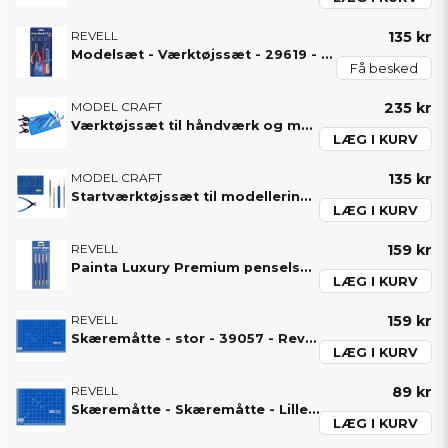
REVELL
135 kr
Modelsæt - Værktøjssæt - 29619 - Revell
Få besked
MODEL CRAFT
235 kr
Værktøjssæt til håndværk og modellering - 15 dele - PTK1015 - Model Craft
LÆG I KURV
MODEL CRAFT
135 kr
Startværktøjssæt til modellering - 6 dele - PTK1006 - Model Craft
LÆG I KURV
REVELL
159 kr
Painta Luxury Premium penselsæt - 4 pensler - 39629 - Revell
LÆG I KURV
REVELL
159 kr
Skæremåtte - stor - 39057 - Revell
LÆG I KURV
REVELL
89 kr
Skæremåtte - Skæremåtte - Lille - 39056 - Revell
LÆG I KURV