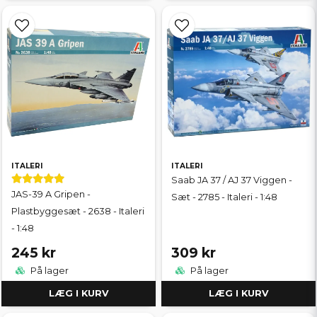
ITALERI
ITALERI
Saab JA 37 / AJ 37 Viggen -
JAS-39 A Gripen -
Sæt - 2785 - Italeri - 1:48
Plastbyggesæt - 2638 - Italeri
- 1:48
245 kr
309 kr
På lager
På lager
LÆG I KURV
LÆG I KURV