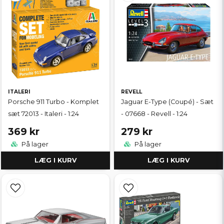
ITALERI
REVELL
Porsche 911 Turbo - Komplet
Jaguar E-Type (Coupé) - Sæt
sæt 72013 - Italeri - 1:24
- 07668 - Revell - 1:24
369 kr
279 kr
På lager
På lager
LÆG I KURV
LÆG I KURV