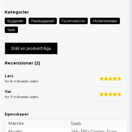
Kategorier
Byggesæt
Plastbyggesæt
Flyvemaskiner
Militærkøretøjer
Saab
Ställ en produktfråga
Recensioner (
2
)
Lars
for 8 måneder siden
Itai
for 11 måneder siden
Egenskaper
Mærke
Saab
Model
JAS-39D Gripen Twin