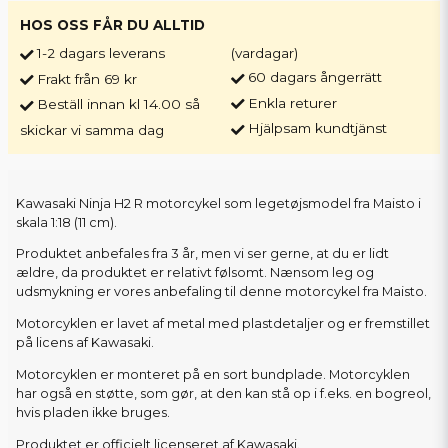
HOS OSS FÅR DU ALLTID
1-2 dagars leverans
(vardagar)
60 dagars ångerrätt
Frakt från 69 kr
Enkla returer
Beställ innan kl 14.00 så
Hjälpsam kundtjänst
skickar vi samma dag
Kawasaki Ninja H2 R motorcykel som legetøjsmodel fra Maisto i
skala 1:18 (11 cm).
Produktet anbefales fra 3 år, men vi ser gerne, at du er lidt
ældre, da produktet er relativt følsomt. Nænsom leg og
udsmykning er vores anbefaling til denne motorcykel fra Maisto.
Motorcyklen er lavet af metal med plastdetaljer og er fremstillet
på licens af Kawasaki.
Motorcyklen er monteret på en sort bundplade. Motorcyklen
har også en støtte, som gør, at den kan stå op i f.eks. en bogreol,
hvis pladen ikke bruges.
Produktet er officielt licenseret af Kawasaki.