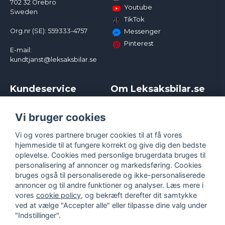
702 32 Örebro
Youtube
Sweden
TikTok
Org.nr (SE): 559333-4757
Messenger
Pinterest
E-mail:
kundtjanst@leksaksbilar.se
Kundeservice
Om Leksaksbilar.se
Kontakt
Om os
Kampagner og rabatter
Samarbejder og
Vi bruger cookies
Reklamation
Influencere
Vi og vores partnere bruger cookies til at få vores
Policy chase cars
Handelsbetingelser
hjemmeside til at fungere korrekt og give dig den bedste
Returnera
Persondatapolitik
oplevelse. Cookies med personlige brugerdata bruges til
Logga in
Cookies
personalisering af annoncer og markedsføring. Cookies
bruges også til personaliserede og ikke-personaliserede
annoncer og til andre funktioner og analyser. Læs mere i
vores
cookie policy
, og bekræft derefter dit samtykke
ved at vælge "Accepter alle" eller tilpasse dine valg under
"Indstillinger".