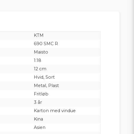
KTM
690 SMC R
Maisto
1:18
12 cm
Hvid, Sort
Metal, Plast
Fritløb
3 år
Karton med vindue
Kina
Asien