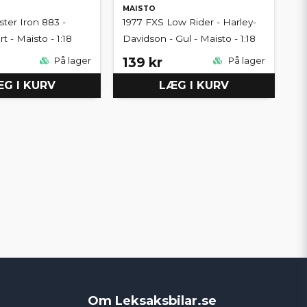
MAISTO
ster Iron 883 -
1977 FXS Low Rider - Harley-
t - Maisto - 1:18
Davidson - Gul - Maisto - 1:18
139 kr
På lager
På lager
G I KURV
LÆG I KURV
Om Leksaksbilar.se