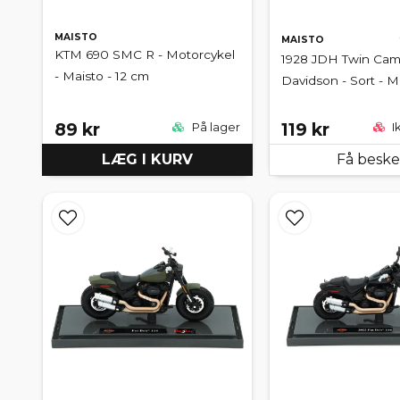
MAISTO
MAISTO
KTM 690 SMC R - Motorcykel
1928 JDH Twin Cam 
- Maisto - 12 cm
Davidson - Sort - Ma
89 kr
119 kr
På lager
I
LÆG I KURV
Få besk