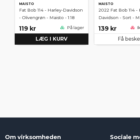
MAISTO
MAISTO
Fat Bob 114 - Harley-Davidson
2022 Fat Bob 114 - 
- Olivengrøn - Maisto - 1:18
Davidson - Sort - Ma
119 kr
139 kr
På lager
I
LÆG I KURV
Få besk
Om virksomheden
Sociale m