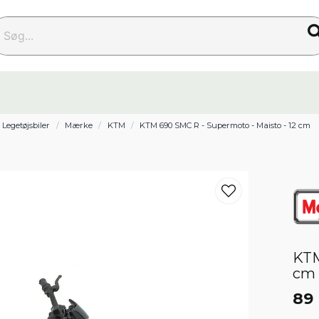
g...
Legetøjsbiler
Mærke
KTM
KTM 690 SMC R - Supermoto - Maisto - 12 cm
KTM
cm
89 