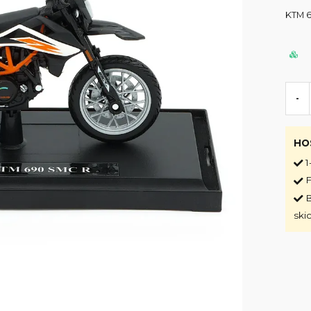
KTM 6
-
HO
1
F
B
ski