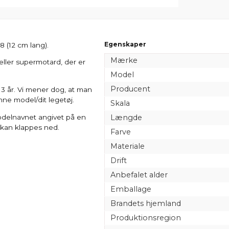
Egenskaper
 (12 cm lang).
Mærke
ller supermotard, der er
Model
Producent
a 3 år. Vi mener dog, at man
nne model/dit legetøj.
Skala
delnavnet angivet på en
Længde
 kan klappes ned.
Farve
Materiale
Drift
Anbefalet alder
Emballage
Brandets hjemland
Produktionsregion