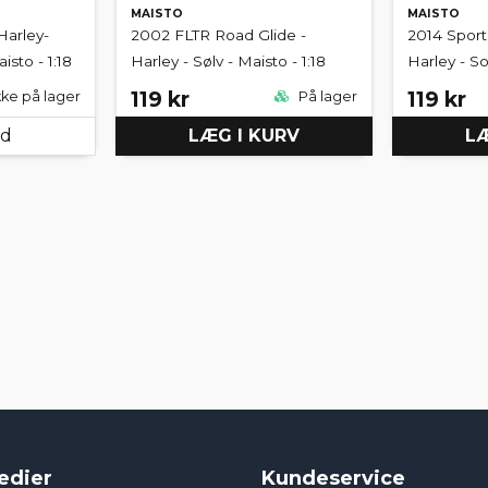
MAISTO
MAISTO
Harley-
2002 FLTR Road Glide -
2014 Sport
isto - 1:18
Harley - Sølv - Maisto - 1:18
Harley - Sor
119 kr
119 kr
kke på lager
På lager
ed
LÆG I KURV
LÆ
edier
Kundeservice