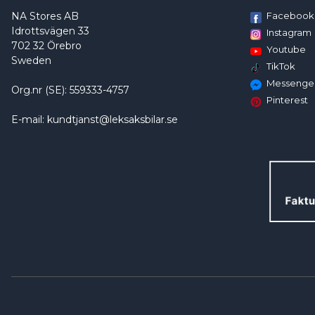
NA Stores AB
Facebook
Idrottsvägen 33
Instagram
702 32 Örebro
Youtube
Sweden
TikTok
Messenge
Org.nr (SE): 559333-4757
Pinterest
E-mail: kundtjanst@leksaksbilar.se