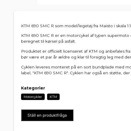
KTM 690 SMC R som model/legetøj fra Maisto i skala 1:18
KTM 690 SMC R er en motorcykel af typen supermoto e
beregnet til kørsel på asfalt.
Produktet er officielt licenseret af KTM og anbefales fr
bør være et par år ældre og klar til forsigtig leg med de
Cyklen leveres monteret på en sort bundplade med mo
label, "KTM 690 SMC R". Cyklen har også en støtte, der
Kategorier
Motorcykler
KTM
Ställ en produktfråga