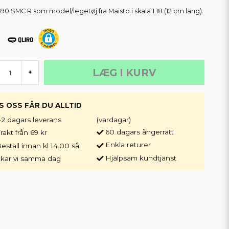
90 SMC R som model/legetøj fra Maisto i skala 1:18 (12 cm lang).
LÆG I KURV
+
S OSS FÅR DU ALLTID
-2 dagars leverans
(vardagar)
60 dagars ångerrätt
rakt från 69 kr
Enkla returer
eställ innan kl 14.00 så
Hjälpsam kundtjänst
ckar vi samma dag