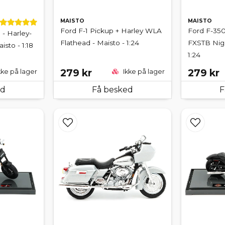
MAISTO
MAISTO
Ford F-1 Pickup + Harley WLA
Ford F-350
- Harley-
Flathead - Maisto - 1:24
FXSTB Nigh
isto - 1:18
1:24
279 kr
279 kr
kke på lager
Ikke på lager
ed
Få besked
F