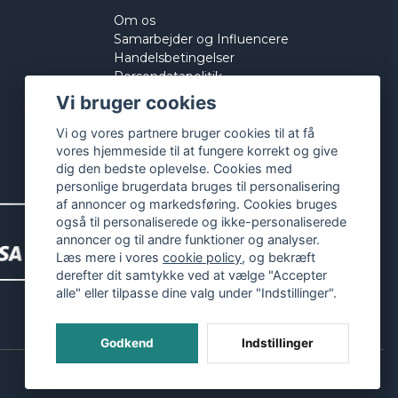
Om os
Samarbejder og Influencere
Handelsbetingelser
Persondatapolitik
Cookies
Vi bruger cookies
Vi og vores partnere bruger cookies til at få
vores hjemmeside til at fungere korrekt og give
dig den bedste oplevelse. Cookies med
personlige brugerdata bruges til personalisering
af annoncer og markedsføring. Cookies bruges
også til personaliserede og ikke-personaliserede
annoncer og til andre funktioner og analyser.
Læs mere i vores
cookie policy
, og bekræft
derefter dit samtykke ved at vælge "Accepter
alle" eller tilpasse dine valg under "Indstillinger".
Godkend
Indstillinger