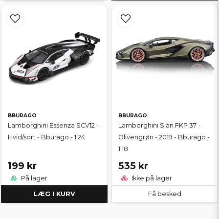
BBURAGO
BBURAGO
Lamborghini Essenza SCV12 -
Lamborghini Sián FKP 37 -
Hvid/sort - Bburago - 1:24
Olivengrøn - 2019 - Bburago -
1:18
199 kr
535 kr
På lager
Ikke på lager
LÆG I KURV
Få besked