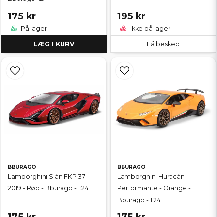
175 kr
195 kr
På lager
Ikke på lager
LÆG I KURV
Få besked
BBURAGO
BBURAGO
Lamborghini Sián FKP 37 -
Lamborghini Huracán
2019 - Rød - Bburago - 1:24
Performante - Orange -
Bburago - 1:24
175 kr
175 kr