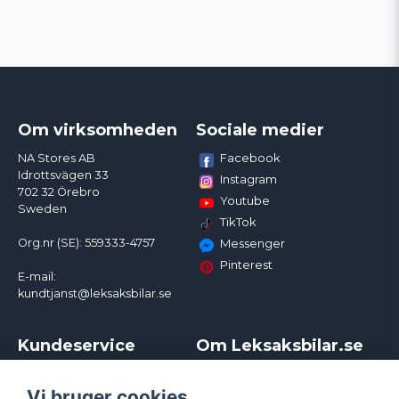
Om virksomheden
Sociale medier
Facebook
NA Stores AB
Idrottsvägen 33
Instagram
702 32 Örebro
Youtube
Sweden
TikTok
Org.nr (SE): 559333-4757
Messenger
Pinterest
E-mail:
kundtjanst@leksaksbilar.se
Kundeservice
Om Leksaksbilar.se
Kontakt
Om os
Kampagner og rabatter
Samarbejder og
Vi bruger cookies