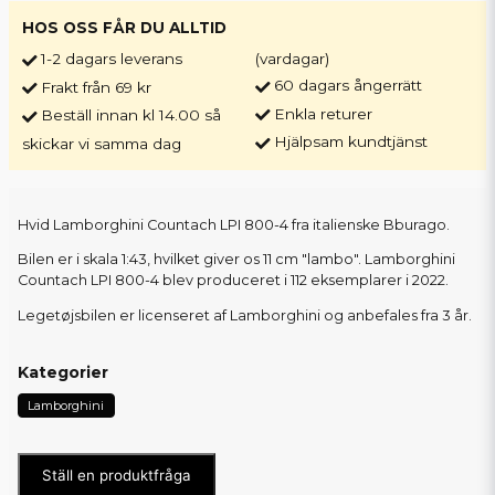
HOS OSS FÅR DU ALLTID
1-2 dagars leverans
(vardagar)
60 dagars ångerrätt
Frakt från 69 kr
Enkla returer
Beställ innan kl 14.00 så
Hjälpsam kundtjänst
skickar vi samma dag
Hvid Lamborghini Countach LPI 800-4 fra italienske Bburago.
Bilen er i skala 1:43, hvilket giver os 11 cm "lambo". Lamborghini
Countach LPI 800-4 blev produceret i 112 eksemplarer i 2022.
Legetøjsbilen er licenseret af Lamborghini og anbefales fra 3 år.
Kategorier
Lamborghini
Ställ en produktfråga