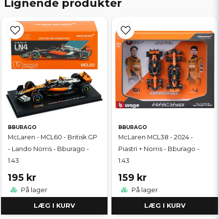
Lignende produkter
BBURAGO
BBURAGO
McLaren - MCL60 - Britisk GP
McLaren MCL38 - 2024 -
- Lando Norris - Bburago -
Piastri + Norris - Bburago -
1:43
1:43
195 kr
159 kr
På lager
På lager
LÆG I KURV
LÆG I KURV