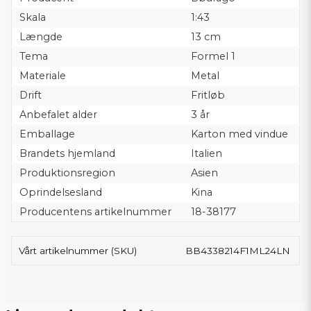
Skala
1:43
Længde
13 cm
Tema
Formel 1
Materiale
Metal
Drift
Fritløb
Anbefalet alder
3 år
Emballage
Karton med vindue
Brandets hjemland
Italien
Produktionsregion
Asien
Oprindelsesland
Kina
Producentens artikelnummer
18-38177
Vårt artikelnummer (SKU)
BB4338214F1ML24LN