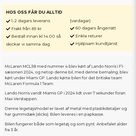
HOS OSS FÅR DU ALLTID
1-2 dagars leverans
(vardagar)
60 dagars ångerrätt
Frakt från 69 kr
Enkla returer
Beställ innan kl 14.00 så
Hjälpsam kundtjänst
skickar vi samma dag
McLaren MCL38 med nummer 4 blev kørt af Lando Norris i F1-
sæsonen 2024, og netop denne bil, med denne bemaling, blev
kørt under Miami GP. Lando kørte bilen for det britiske team
McLaren Formula 1 Team.
Lando Norris vandt Miamis GP i 2024 lidt over 7 sekunder foran
Max Verstappen.
Denne legetøjsmodel er lavet af metal med plastikdetaljer og
har gummidæk (slicks). Bilen leveres i en papkasse.
Bilen fungerer både som legetøj og som pynt. Anbefalet alder
fra 3 år.