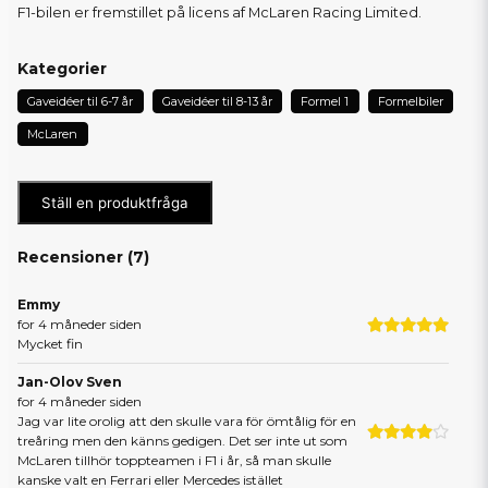
F1-bilen er fremstillet på licens af McLaren Racing Limited.
Kategorier
Gaveidéer til 6-7 år
Gaveidéer til 8-13 år
Formel 1
Formelbiler
McLaren
Ställ en produktfråga
Recensioner (
7
)
Emmy
for 4 måneder siden
Mycket fin
Jan-Olov Sven
for 4 måneder siden
Jag var lite orolig att den skulle vara för ömtålig för en
treåring men den känns gedigen. Det ser inte ut som
McLaren tillhör toppteamen i F1 i år, så man skulle
kanske valt en Ferrari eller Mercedes istället