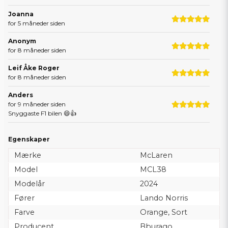
Joanna
for 5 måneder siden
Anonym
for 8 måneder siden
Leif Åke Roger
for 8 måneder siden
Anders
for 9 måneder siden
Snyggaste F1 bilen 😄👍
Dagge
Egenskaper
for 9 måneder siden
Suverän service leverans och bilen är av riktigt hög
Mærke
McLaren
kvalitet!!!
Model
MCL38
Modelår
2024
Fører
Lando Norris
Farve
Orange, Sort
Producent
Bburago