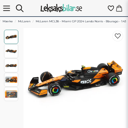
Mærke
McLaren
McLaren MCL38 - Miami GP 2024 Lando Norris - Bburago - 1:43