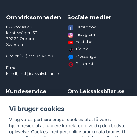
Om virksomheden
Sociale medier
Facebook
NA Stores AB
Idrottsvägen 33
Instagram
702 32 Örebro
Youtube
Sweden
TikTok
Org.nr (SE): 559333-4757
Messenger
Pinterest
E-mail:
kundtjanst@leksaksbilar.se
Kundeservice
Om Leksaksbilar.se
Kontakt
Om os
Kampagner og rabatter
Samarbejder og
Vi bruger cookies
Reklamation
Influencere
Vi og vores partnere bruger cookies til at få vores
Policy chase cars
Handelsbetingelser
hjemmeside til at fungere korrekt og give dig den bedste
Returnera
Persondatapolitik
oplevelse. Cookies med personlige brugerdata bruges til
Logga in
Cookies