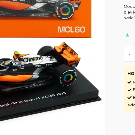
Model
blev 
skala 
-
HO
1
F
B
ski