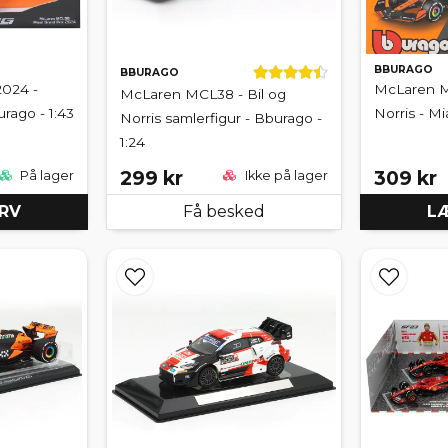
BBURAGO
BBURAGO
024 -
McLaren M
McLaren MCL38 - Bil og
urago - 1:43
Norris - Mi
Norris samlerfigur - Bburago -
1:24
299 kr
309 kr
På lager
Ikke på lager
URV
Få besked
LÆ