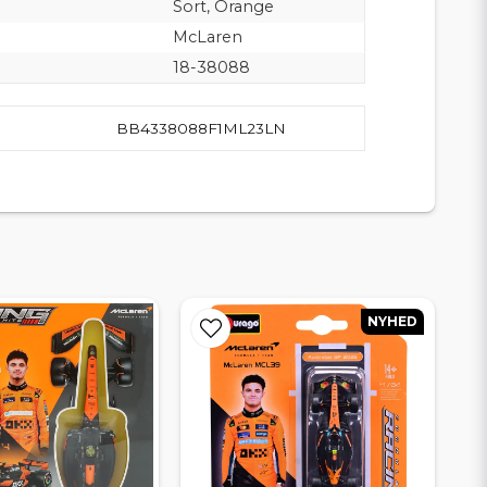
Sort, Orange
McLaren
18-38088
BB4338088F1ML23LN
NYHED