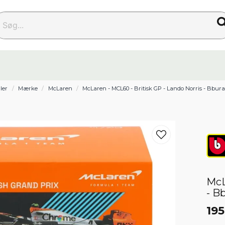
g...
ler
Mærke
McLaren
McLaren - MCL60 - Britisk GP - Lando Norris - Bburag
McL
- B
195