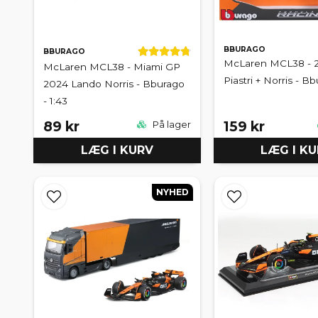
BBURAGO
BBURAGO
McLaren MCL38 - 2
McLaren MCL38 - Miami GP
Piastri + Norris - Bb
2024 Lando Norris - Bburago
- 1:43
89 kr
159 kr
På lager
LÆG I KURV
LÆG I K
NYHED