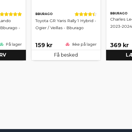
BBURAGO
BBURAGO
Charles Lec
Lando
Toyota GR Yaris Rally 1 Hybrid -
2023-2024 
 Bburago -
Ogier / Veillas - Bburago
159 kr
369 kr
På lager
Ikke på lager
URV
Få besked
LÆ