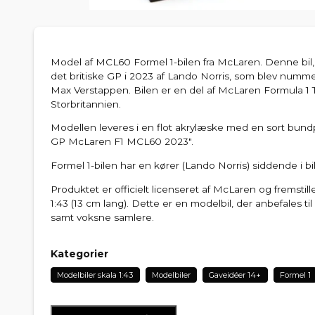
Model af MCL60 Formel 1-bilen fra McLaren. Denne bil
det britiske GP i 2023 af Lando Norris, som blev nummer
Max Verstappen. Bilen er en del af McLaren Formula 1 
Storbritannien.
Modellen leveres i en flot akrylæske med en sort bundp
GP McLaren F1 MCL60 2023".
Formel 1-bilen har en kører (Lando Norris) siddende i bi
Produktet er officielt licenseret af McLaren og fremstille
1:43 (13 cm lang). Dette er en modelbil, der anbefales til
samt voksne samlere.
Kategorier
Modelbiler skala 1:43
Modelbiler
Gaveidéer 14+
Formel 1