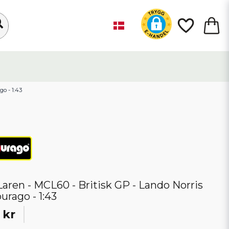
o - 1:43
aren - MCL60 - Britisk GP - Lando Norris
burago - 1:43
 kr