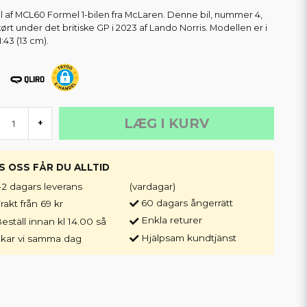
 af MCL60 Formel 1-bilen fra McLaren. Denne bil, nummer 4,
kørt under det britiske GP i 2023 af Lando Norris. Modellen er i
1:43 (13 cm).
LÆG I KURV
+
S OSS FÅR DU ALLTID
-2 dagars leverans
(vardagar)
60 dagars ångerrätt
rakt från 69 kr
Enkla returer
eställ innan kl 14.00 så
Hjälpsam kundtjänst
ckar vi samma dag