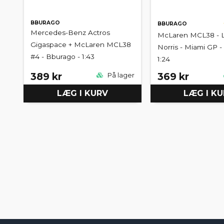
BBURAGO
BBURAGO
Mercedes-Benz Actros
McLaren MCL38 - 
Gigaspace + McLaren MCL38
Norris - Miami GP -
#4 - Bburago - 1:43
1:24
389 kr
369 kr
På lager
LÆG I KURV
LÆG I K