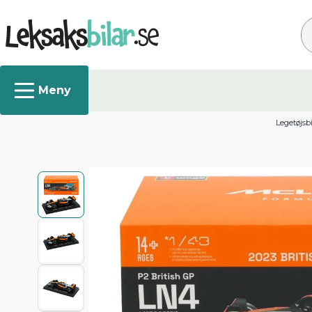
Sø
Legetøjsbi