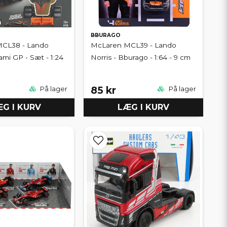
BBURAGO
CL38 - Lando
McLaren MCL39 - Lando
ami GP - Sæt - 1:24
Norris - Bburago - 1:64 - 9 cm
85 kr
På lager
På lager
G I KURV
LÆG I KURV