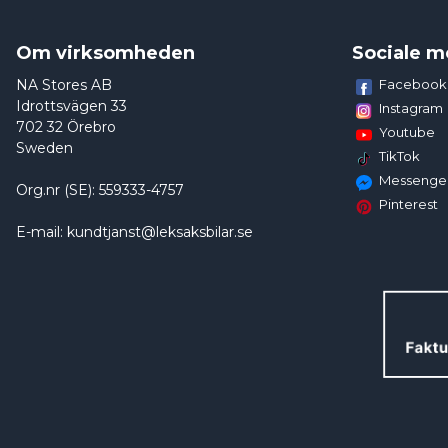
Om virksomheden
Sociale m
NA Stores AB
Facebook
Idrottsvägen 33
Instagram
702 32 Örebro
Youtube
Sweden
TikTok
Messenge
Org.nr (SE): 559333-4757
Pinterest
E-mail: kundtjanst@leksaksbilar.se