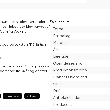
Egenskaper
, nummer 4, blev kørt under
 to i løbet, der blev vundet af
Tema
Team fra Woking i
Emballage
Materiale
lade og teksten "P2 British
Årti
Længde
len.
Oprindelsesland
t af italienske Bburago i skala
Produktionsregion
 personer fra 14 år og opefter
Brandets hjemland
Skala
Drift
Formelbiler
McLaren
Anbefalet alder
Producent