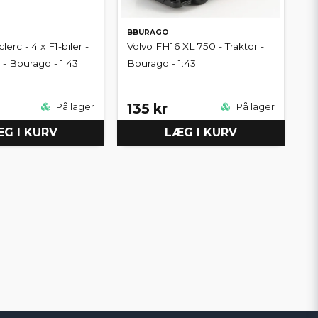
BBURAGO
lerc - 4 x F1-biler -
Volvo FH16 XL 750 - Traktor -
- Bburago - 1:43
Bburago - 1:43
135 kr
På lager
På lager
G I KURV
LÆG I KURV