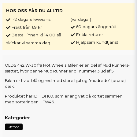
HOS OSS FÅR DU ALLTID
1-2 dagars leverans
(vardagar)
60 dagars ångerrätt
Frakt från 69 kr
Enkla returer
Beställ innan kl 14.00 så
Hjälpsam kundtjänst
skickar vi samma dag
OLDS 442 W-30 fra Hot Wheels. Bilen er en del af Mud Runners-
sættet, hvor denne Mud Runner er bil nummer 3 ud af 5.
Bilen er hvid, blå og rød med store hjul og "mudrede" (brune)
dæk.
Produktet har ID HDH09, som er angivet på kortet sammen
med sorteringen HFW46.
Kategorier
Offroad