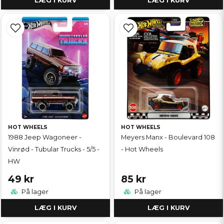
LÆG I KURV
LÆG I KURV
HOT WHEELS
HOT WHEELS
1988 Jeep Wagoneer -
Meyers Manx - Boulevard 108
Vinrød - Tubular Trucks - 5/5 -
- Hot Wheels
HW
49 kr
85 kr
På lager
På lager
LÆG I KURV
LÆG I KURV