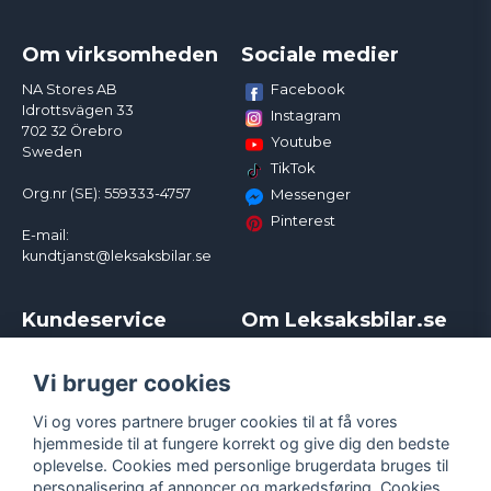
Om virksomheden
Sociale medier
Facebook
NA Stores AB
Idrottsvägen 33
Instagram
702 32 Örebro
Youtube
Sweden
TikTok
Org.nr (SE): 559333-4757
Messenger
Pinterest
E-mail:
kundtjanst@leksaksbilar.se
Kundeservice
Om Leksaksbilar.se
Kontakt
Om os
Kampagner og rabatter
Samarbejder og
Vi bruger cookies
Reklamation
Influencere
Vi og vores partnere bruger cookies til at få vores
Policy chase cars
Handelsbetingelser
hjemmeside til at fungere korrekt og give dig den bedste
Returnera
Persondatapolitik
oplevelse. Cookies med personlige brugerdata bruges til
Logga in
Cookies
personalisering af annoncer og markedsføring. Cookies