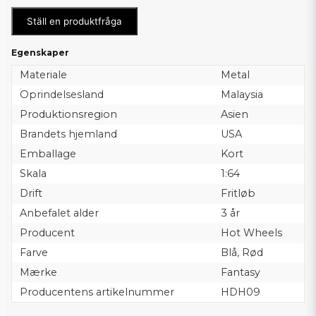
Ställ en produktfråga
Egenskaper
Materiale
Metal
Oprindelsesland
Malaysia
Produktionsregion
Asien
Brandets hjemland
USA
Emballage
Kort
Skala
1:64
Drift
Fritløb
Anbefalet alder
3 år
Producent
Hot Wheels
Farve
Blå, Rød
Mærke
Fantasy
Producentens artikelnummer
HDH09