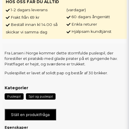
HOS OSS FÅR DU ALLTID
1-2 dagars leverans
(vardagar)
60 dagars ångerrätt
Frakt från 69 kr
Enkla returer
Beställ innan kl 14.00 så
Hjälpsam kundtjänst
skickar vi samma dag
Fra Larsen i Norge kommer dette stormfulde puslespil, der
forestiller et piratskib med glade pirater på et gyngende hav.
Piratflaget er hejst, og sværdene er trukket.
Puslespillet er lavet af solidt pap og består af 30 brikker.
Kategorier
Puslespil
Spil og puslespil
Ställ en produktfråga
Egenskaper