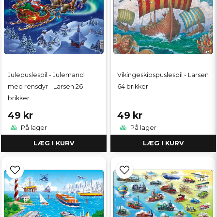
Julepuslespil - Julemand
Vikingeskibspuslespil - Larsen
med rensdyr - Larsen 26
64 brikker
brikker
49 kr
49 kr
På lager
På lager
LÆG I KURV
LÆG I KURV