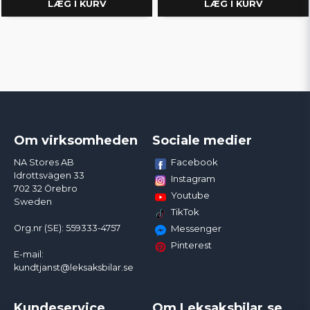
LÆG I KURV
LÆG I KURV
Om virksomheden
Sociale medier
Facebook
NA Stores AB
Idrottsvägen 33
Instagram
702 32 Örebro
Youtube
Sweden
TikTok
Org.nr (SE): 559333-4757
Messenger
Pinterest
E-mail:
kundtjanst@leksaksbilar.se
Kundeservice
Om Leksaksbilar.se