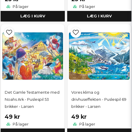
På lager
På lager
LÆG I KURV
LÆG I KURV
Det Gamle Testamente med
Vores klima og
Noahs Ark - Puslespil 53
drivhuseffekten - Puslespil 69
brikker - Larsen
brikker - Larsen
49 kr
49 kr
På lager
På lager