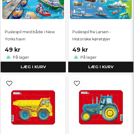
Puslespil med både i New
Puslespil fra Larsen -
Yorks havn
Historiske køretøjer
49 kr
49 kr
På lager
På lager
LÆG I KURV
LÆG I KURV