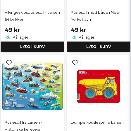
Vikingeskibspuslespil - Larsen
Puslespil med både i New
64 brikker
Yorks havn
49 kr
49 kr
På lager
På lager
LÆG I KURV
LÆG I KURV
Puslespil fra Larsen -
Dumper-puslespil fra Larsen
Historiske køretøjer