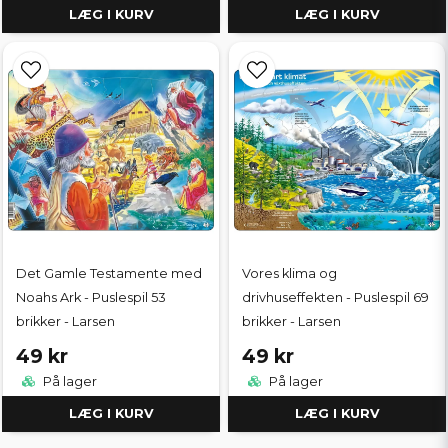
LÆG I KURV
LÆG I KURV
Det Gamle Testamente med
Vores klima og
Noahs Ark - Puslespil 53
drivhuseffekten - Puslespil 69
brikker - Larsen
brikker - Larsen
49 kr
49 kr
På lager
På lager
LÆG I KURV
LÆG I KURV