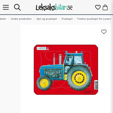
biler
Andre produkter
Spil og puslespil
Puslespil
Traktor-puslespil fra Larsen