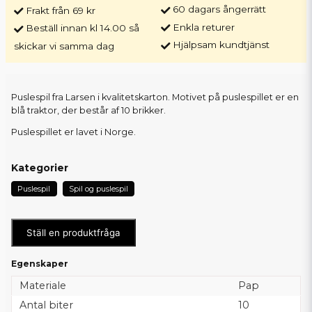
60 dagars ångerrätt
Frakt från 69 kr
Enkla returer
Beställ innan kl 14.00 så
Hjälpsam kundtjänst
skickar vi samma dag
Puslespil fra Larsen i kvalitetskarton. Motivet på puslespillet er en
blå traktor, der består af 10 brikker.
Puslespillet er lavet i Norge.
Kategorier
Puslespil
Spil og puslespil
Ställ en produktfråga
Egenskaper
Materiale
Pap
Antal biter
10