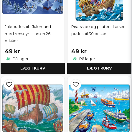
Julepuslespil - Julemand
Piratskibe og pirater - Larsen
med rensdyr - Larsen 26
puslespil 30 brikker
brikker
49 kr
49 kr
På lager
På lager
LÆG I KURV
LÆG I KURV