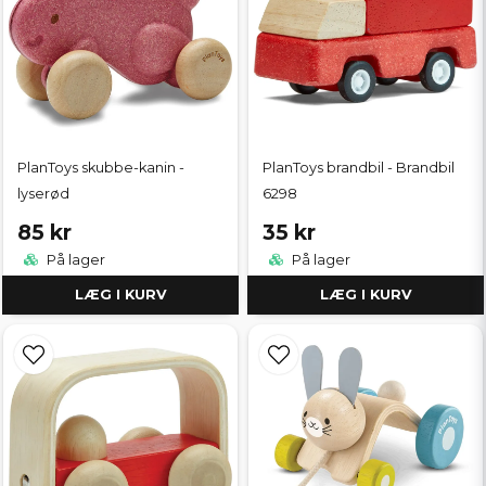
PlanToys skubbe-kanin -
PlanToys brandbil - Brandbil
lyserød
6298
85 kr
35 kr
På lager
På lager
LÆG I KURV
LÆG I KURV