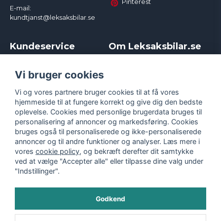
Pinterest
E-mail:
kundtjanst@leksaksbilar.se
Kundeservice
Om Leksaksbilar.se
Kontakt
Om os
Kampagner og rabatter
Samarbejder og
Vi bruger cookies
Reklamation
Influencere
Vi og vores partnere bruger cookies til at få vores
Policy chase cars
Handelsbetingelser
hjemmeside til at fungere korrekt og give dig den bedste
Returnera
Persondatapolitik
oplevelse. Cookies med personlige brugerdata bruges til
Logga in
Cookies
personalisering af annoncer og markedsføring. Cookies
bruges også til personaliserede og ikke-personaliserede
annoncer og til andre funktioner og analyser. Læs mere i
vores
cookie policy
, og bekræft derefter dit samtykke
ved at vælge "Accepter alle" eller tilpasse dine valg under
"Indstillinger".
Godkend
©
2026
- Leksaksbilar.se