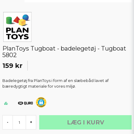
PlanToys Tugboat - badelegetøj - Tugboat
5802
159 kr
Badelegetøj fra PlanToys i form af en slæbebåd lavet af
bæredygtigt materiale for vores miljø.
LÆG I KURV
-
+