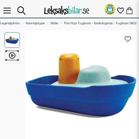
Legetøjsbiler
Køretøjstype
Både
PlanToys Tugboat - badelegetøj - Tugboat 5802