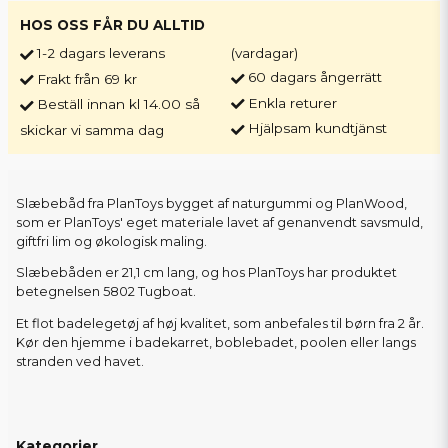
HOS OSS FÅR DU ALLTID
1-2 dagars leverans
(vardagar)
60 dagars ångerrätt
Frakt från 69 kr
Enkla returer
Beställ innan kl 14.00 så
Hjälpsam kundtjänst
skickar vi samma dag
Slæbebåd fra PlanToys bygget af naturgummi og PlanWood,
som er PlanToys' eget materiale lavet af genanvendt savsmuld,
giftfri lim og økologisk maling.
Slæbebåden er 21,1 cm lang, og hos PlanToys har produktet
betegnelsen 5802 Tugboat.
Et flot badelegetøj af høj kvalitet, som anbefales til børn fra 2 år.
Kør den hjemme i badekarret, boblebadet, poolen eller langs
stranden ved havet.
Kategorier