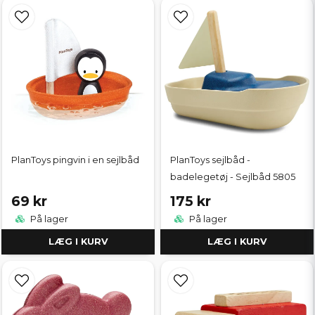
PlanToys pingvin i en sejlbåd
PlanToys sejlbåd -
badelegetøj - Sejlbåd 5805
69 kr
175 kr
På lager
På lager
LÆG I KURV
LÆG I KURV