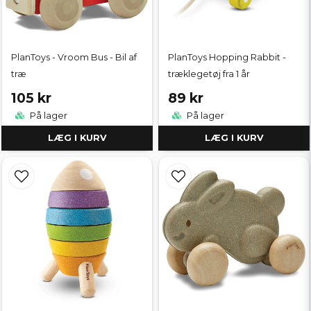
PlanToys - Vroom Bus - Bil af
PlanToys Hopping Rabbit -
træ
træklegetøj fra 1 år
105 kr
89 kr
På lager
På lager
LÆG I KURV
LÆG I KURV