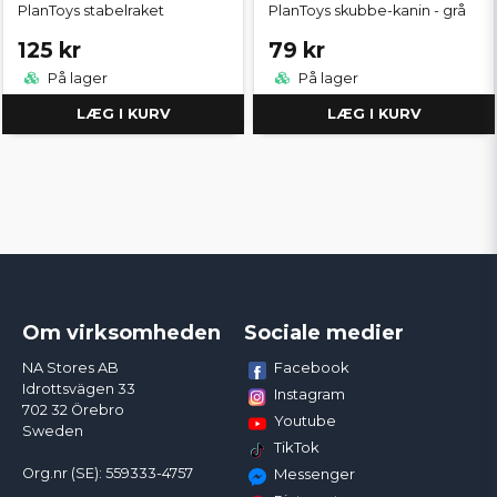
PlanToys stabelraket
PlanToys skubbe-kanin - grå
125 kr
79 kr
På lager
På lager
LÆG I KURV
LÆG I KURV
Om virksomheden
Sociale medier
Facebook
NA Stores AB
Idrottsvägen 33
Instagram
702 32 Örebro
Youtube
Sweden
TikTok
Org.nr (SE): 559333-4757
Messenger