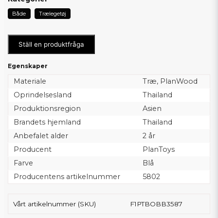
Både
Trælegetøj
Ställ en produktfråga
Egenskaper
Materiale
Træ, PlanWood
Oprindelsesland
Thailand
Produktionsregion
Asien
Brandets hjemland
Thailand
Anbefalet alder
2 år
Producent
PlanToys
Farve
Blå
Producentens artikelnummer
5802
Vårt artikelnummer (SKU)
F1PTBOBB3587